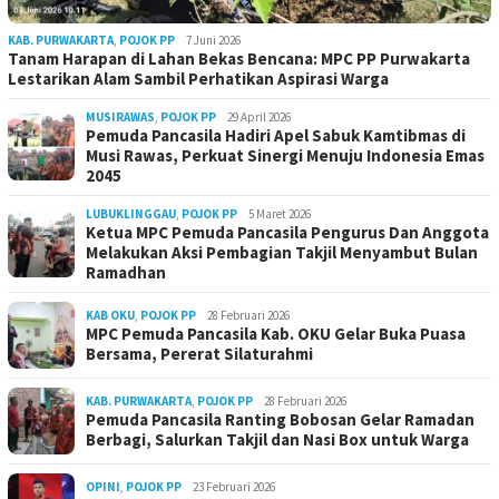
KAB. PURWAKARTA
,
POJOK PP
7 Juni 2026
Tanam Harapan di Lahan Bekas Bencana: MPC PP Purwakarta
Lestarikan Alam Sambil Perhatikan Aspirasi Warga
MUSIRAWAS
,
POJOK PP
29 April 2026
Pemuda Pancasila Hadiri Apel Sabuk Kamtibmas di
Musi Rawas, Perkuat Sinergi Menuju Indonesia Emas
2045
LUBUKLINGGAU
,
POJOK PP
5 Maret 2026
Ketua MPC Pemuda Pancasila Pengurus Dan Anggota
Melakukan Aksi Pembagian Takjil Menyambut Bulan
Ramadhan
KAB OKU
,
POJOK PP
28 Februari 2026
MPC Pemuda Pancasila Kab. OKU Gelar Buka Puasa
Bersama, Pererat Silaturahmi
KAB. PURWAKARTA
,
POJOK PP
28 Februari 2026
Pemuda Pancasila Ranting Bobosan Gelar Ramadan
Berbagi, Salurkan Takjil dan Nasi Box untuk Warga
OPINI
,
POJOK PP
23 Februari 2026