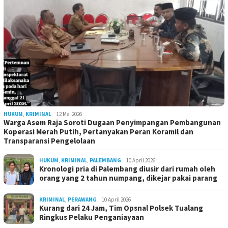
HUKUM
,
KRIMINAL
12 Mei 2026
Warga Asem Raja Soroti Dugaan Penyimpangan Pembangunan
Koperasi Merah Putih, Pertanyakan Peran Koramil dan
Transparansi Pengelolaan
HUKUM
,
KRIMINAL
,
PALEMBANG
10 April 2026
Kronologi pria di Palembang diusir dari rumah oleh
orang yang 2 tahun numpang, dikejar pakai parang
KRIMINAL
,
PERAWANG
10 April 2026
Kurang dari 24 Jam, Tim Opsnal Polsek Tualang
Ringkus Pelaku Penganiayaan