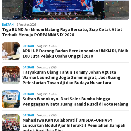
DAERAH
7 Agustus 2026
Tiga BUMD Air Minum Malang Raya Bersatu, Siap Cetak Atlet
Terbaik Menuju PORPAMNAS IX 2026
DAERAH
5 Agustus 2026
APKLI-P Dorong Badan Perekonomian UMKM RI, Bidik
100 Juta Pelaku Usaha Unggul 2030
DAERAH
5 Agustus 2026
Tasyakuran Ulang Tahun Tommy Johan Agusta
Warnai Launching Joglo Seminingrat, Jadi Ruang
Pelestarian Tosan Aji dan Budaya Nusantara
DAERAH
5 Agustus 2026
Sultan Wonokoyo, Dari Sales Bumbu hingga
Penggagas Wisata Juang Hamid Rusdi di Kota Malang
DAERAH
5 Agustus 2026
Mahasiswa KKN Kolaboratif UNISDA–UNHASY
Luncurkan Modul Ajar Interaktif Pemilahan Sampah
untuk Anaj Usia Dini