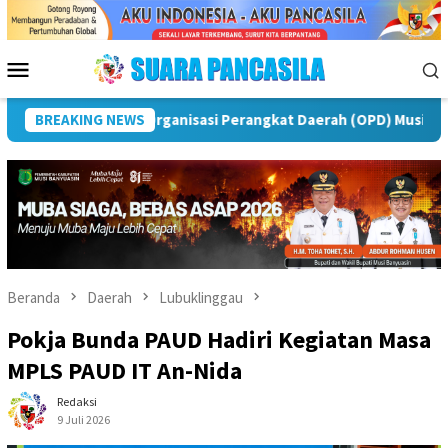
Loncat
ke
konten
Menu
Mobile
 Rawas
BREAKING NEWS
Puncak Peringatan IPeKB Ke-19, Plt Bupati Reja
Beranda
Daerah
Lubuklinggau
Pokja Bunda PAUD Hadiri Kegiatan Masa
MPLS PAUD IT An-Nida
Redaksi
9 Juli 2026