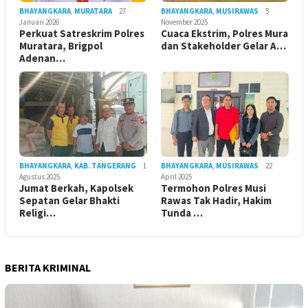
BHAYANGKARA
,
MURATARA
27
BHAYANGKARA
,
MUSIRAWAS
5
Januari 2026
November 2025
Perkuat Satreskrim Polres
Cuaca Ekstrim, Polres Mura
Muratara, Brigpol
dan Stakeholder Gelar A…
Adenan…
BHAYANGKARA
,
KAB. TANGERANG
1
BHAYANGKARA
,
MUSIRAWAS
22
Agustus 2025
April 2025
Jumat Berkah, Kapolsek
Termohon Polres Musi
Sepatan Gelar Bhakti
Rawas Tak Hadir, Hakim
Religi…
Tunda …
BERITA KRIMINAL