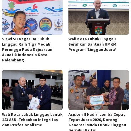
Siswi SD Negeri 41 Lubuk
Wali Kota Lubuk Linggau
Linggau Raih Tiga Medali
Serahkan Bantuan UMKM
Perunggu Pada Kejuaraan
Program ‘Linggau Juara’
Akuatik Indonesia Kota
Palembang
Wali Kota Lubuk Linggau Lantik
Asisten II Hadiri Lomba Cepat
143 ASN, Tekankan Integritas
Tepat Juara 2026, Dorong
dan Profesionalisme
Generasi Muda Lubuk Linggau
Berpikir Kritis