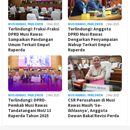
MUSIRAWAS
,
PARLEMEN
3 Mei 2025
MUSIRAWAS
,
PARLEMEN
2 Mei 2025
Terlindungi: Fraksi-Fraksi
Terlindungi: Anggota
DPRD Musi Rawas
DPRD Musi Rawas
Sampaikan Pandangan
Dengarkan Penyampaian
Umum Terkait Empat
Wabup Terkait Empat
Raperda
Raperda
MUSIRAWAS
,
PARLEMEN
2 Mei 2025
MUSIRAWAS
,
PARLEMEN
2 Mei 2025
Terlindungi: DPRD-
CSR Perusahaan di Musi
Pemkab Musi Rawas
Rawas Masih ‘Se-
Tandatangani MoU 13
Ikhlasnya’, Anggota
Raperda Tahun 2025
Dewan Bakal Revisi Perda ‎