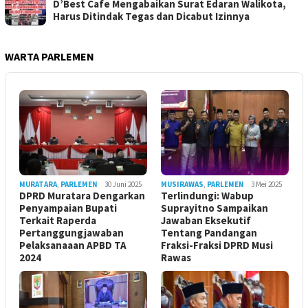
D’Best Cafe Mengabaikan Surat Edaran Walikota,
Harus Ditindak Tegas dan Dicabut Izinnya
WARTA PARLEMEN
MURATARA
,
PARLEMEN
30 Juni 2025
MUSIRAWAS
,
PARLEMEN
3 Mei 2025
DPRD Muratara Dengarkan
Terlindungi: Wabup
Penyampaian Bupati
Suprayitno Sampaikan
Terkait Raperda
Jawaban Eksekutif
Pertanggungjawaban
Tentang Pandangan
Pelaksanaaan APBD TA
Fraksi-Fraksi DPRD Musi
2024
Rawas