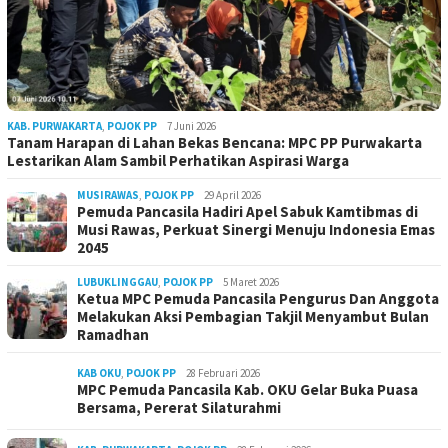
KAB. PURWAKARTA
,
POJOK PP
7 Juni 2026
Tanam Harapan di Lahan Bekas Bencana: MPC PP Purwakarta
Lestarikan Alam Sambil Perhatikan Aspirasi Warga
MUSIRAWAS
,
POJOK PP
29 April 2026
Pemuda Pancasila Hadiri Apel Sabuk Kamtibmas di
Musi Rawas, Perkuat Sinergi Menuju Indonesia Emas
2045
LUBUKLINGGAU
,
POJOK PP
5 Maret 2026
Ketua MPC Pemuda Pancasila Pengurus Dan Anggota
Melakukan Aksi Pembagian Takjil Menyambut Bulan
Ramadhan
KAB OKU
,
POJOK PP
28 Februari 2026
MPC Pemuda Pancasila Kab. OKU Gelar Buka Puasa
Bersama, Pererat Silaturahmi