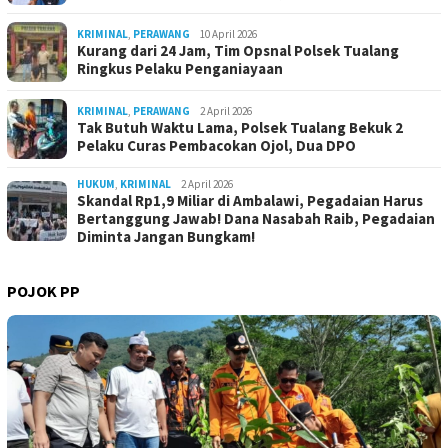
KRIMINAL
,
PERAWANG
10 April 2026
Kurang dari 24 Jam, Tim Opsnal Polsek Tualang
Ringkus Pelaku Penganiayaan
KRIMINAL
,
PERAWANG
2 April 2026
Tak Butuh Waktu Lama, Polsek Tualang Bekuk 2
Pelaku Curas Pembacokan Ojol, Dua DPO
HUKUM
,
KRIMINAL
2 April 2026
Skandal Rp1,9 Miliar di Ambalawi, Pegadaian Harus
Bertanggung Jawab! Dana Nasabah Raib, Pegadaian
Diminta Jangan Bungkam!
POJOK PP