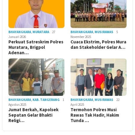
BHAYANGKARA
,
MURATARA
27
BHAYANGKARA
,
MUSIRAWAS
5
Januari 2026
November 2025
Perkuat Satreskrim Polres
Cuaca Ekstrim, Polres Mura
Muratara, Brigpol
dan Stakeholder Gelar A…
Adenan…
BHAYANGKARA
,
KAB. TANGERANG
1
BHAYANGKARA
,
MUSIRAWAS
22
Agustus 2025
April 2025
Jumat Berkah, Kapolsek
Termohon Polres Musi
Sepatan Gelar Bhakti
Rawas Tak Hadir, Hakim
Religi…
Tunda …