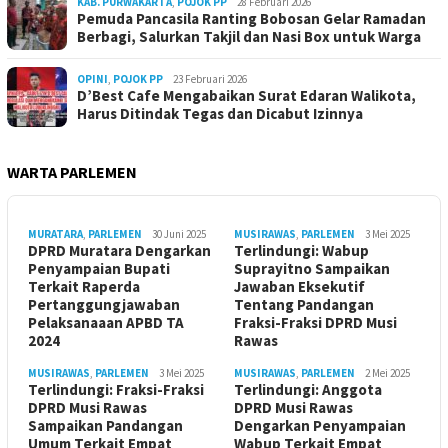
KAB. PURWAKARTA
,
POJOK PP
28 Februari 2026
Pemuda Pancasila Ranting Bobosan Gelar Ramadan
Berbagi, Salurkan Takjil dan Nasi Box untuk Warga
OPINI
,
POJOK PP
23 Februari 2026
D’Best Cafe Mengabaikan Surat Edaran Walikota,
Harus Ditindak Tegas dan Dicabut Izinnya
WARTA PARLEMEN
MURATARA
,
PARLEMEN
30 Juni 2025
MUSIRAWAS
,
PARLEMEN
3 Mei 2025
DPRD Muratara Dengarkan
Terlindungi: Wabup
Penyampaian Bupati
Suprayitno Sampaikan
Terkait Raperda
Jawaban Eksekutif
Pertanggungjawaban
Tentang Pandangan
Pelaksanaaan APBD TA
Fraksi-Fraksi DPRD Musi
2024
Rawas
MUSIRAWAS
,
PARLEMEN
3 Mei 2025
MUSIRAWAS
,
PARLEMEN
2 Mei 2025
Terlindungi: Fraksi-Fraksi
Terlindungi: Anggota
DPRD Musi Rawas
DPRD Musi Rawas
Sampaikan Pandangan
Dengarkan Penyampaian
Umum Terkait Empat
Wabup Terkait Empat