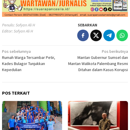
Penulis: Sofyan Ali H
SEBARKAN
Editor: Sofyan Ali H
Navigasi
Pos sebelumnya
Pos berikutnya
Rumah Warga Tersambar Petir,
Mantan Gubernur Sumsel dan
pos
Kades Bulagor Tunjukkan
Mantan Walikota Palembang Resmi
Kepedulian
Ditahan dalam Kasus Korupsi
POS TERKAIT