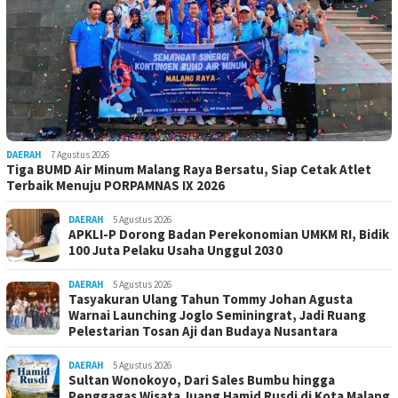
DAERAH
7 Agustus 2026
Tiga BUMD Air Minum Malang Raya Bersatu, Siap Cetak Atlet
Terbaik Menuju PORPAMNAS IX 2026
DAERAH
5 Agustus 2026
APKLI-P Dorong Badan Perekonomian UMKM RI, Bidik
100 Juta Pelaku Usaha Unggul 2030
DAERAH
5 Agustus 2026
Tasyakuran Ulang Tahun Tommy Johan Agusta
Warnai Launching Joglo Seminingrat, Jadi Ruang
Pelestarian Tosan Aji dan Budaya Nusantara
DAERAH
5 Agustus 2026
Sultan Wonokoyo, Dari Sales Bumbu hingga
Penggagas Wisata Juang Hamid Rusdi di Kota Malang