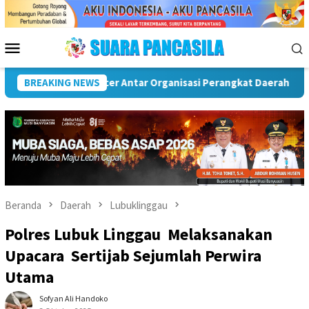
Loncat
ke
konten
Menu
Mobile
BREAKING NEWS
Puncak Peringatan IPeKB Ke-19, Plt Bupati Rejang Lebo
Beranda
Daerah
Lubuklinggau
Polres Lubuk Linggau Melaksanakan
Upacara Sertijab Sejumlah Perwira
Utama
Sofyan Ali Handoko