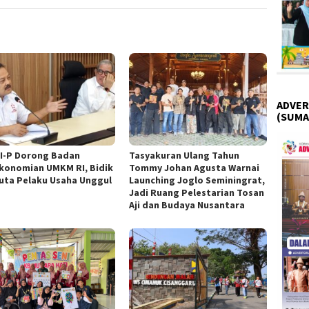
ADVER
(SUMA
I-P Dorong Badan
Tasyakuran Ulang Tahun
konomian UMKM RI, Bidik
Tommy Johan Agusta Warnai
Juta Pelaku Usaha Unggul
Launching Joglo Seminingrat,
Jadi Ruang Pelestarian Tosan
Aji dan Budaya Nusantara