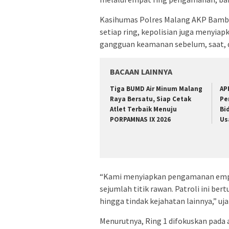
Kasihumas Polres Malang AKP Bamba
setiap ring, kepolisian juga menyia
gangguan keamanan sebelum, saat, d
BACAAN LAINNYA
Tiga BUMD Air Minum Malang
AP
Raya Bersatu, Siap Cetak
Pe
Atlet Terbaik Menuju
Bi
PORPAMNAS IX 2026
Us
“Kami menyiapkan pengamanan empat 
sejumlah titik rawan. Patroli ini be
hingga tindak kejahatan lainnya,” u
Menurutnya, Ring 1 difokuskan pada a