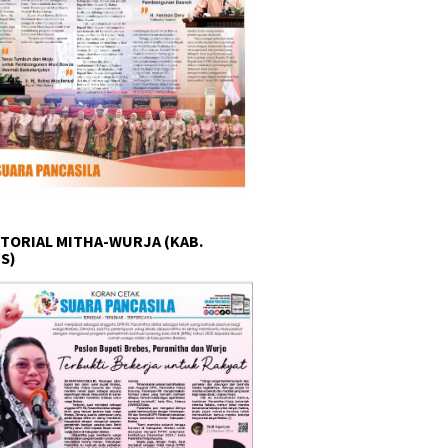
TORIAL MITHA-WURJA (KAB.
S)