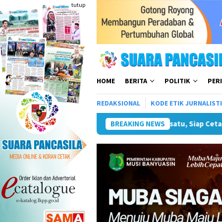
Loncat
tutup
ke
konten
HOME
BERITA
POLITIK
PER
REDAKSIONAL
KODE ETIK JURNALIST
erbaik Menuju PORPAMNAS IX 2026
BREAKING NEWS
Lomba Turnamen Mini So