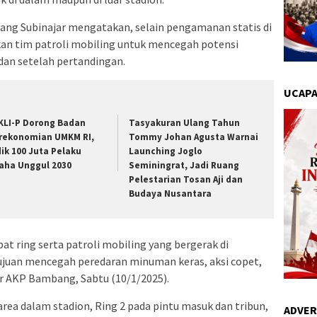
ng Subinajar mengatakan, selain pengamanan statis di
pkan tim patroli mobiling untuk mencegah potensi
an setelah pertandingan.
UCAPA
KLI-P Dorong Badan
Tasyakuran Ulang Tahun
rekonomian UMKM RI,
Tommy Johan Agusta Warnai
dik 100 Juta Pelaku
Launching Joglo
aha Unggul 2030
Seminingrat, Jadi Ruang
Pelestarian Tosan Aji dan
Budaya Nusantara
ring serta patroli mobiling yang bergerak di
rtujuan mencegah peredaran minuman keras, aksi copet,
jar AKP Bambang, Sabtu (10/1/2025).
rea dalam stadion, Ring 2 pada pintu masuk dan tribun,
ADVER