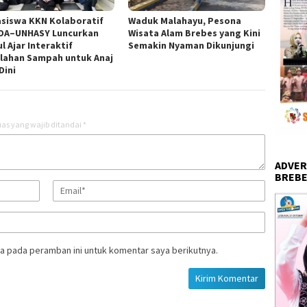
siswa KKN Kolaboratif
Waduk Malahayu, Pesona
DA–UNHASY Luncurkan
Wisata Alam Brebes yang Kini
l Ajar Interaktif
Semakin Nyaman Dikunjungi
lahan Sampah untuk Anaj
Dini
as yang wajib ditandai
*
ADVER
BREBE
a pada peramban ini untuk komentar saya berikutnya.