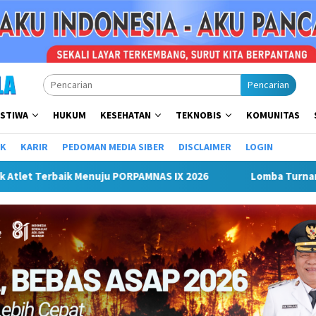
Pencarian
ISTIWA
HUKUM
KESEHATAN
TEKNOBIS
KOMUNITAS
IK
KARIR
PEDOMAN MEDIA SIBER
DISCLAIMER
LOGIN
ccer Antar Organisasi Perangkat Daerah (OPD) Musi Rawas