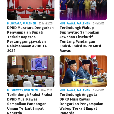
MURATARA
,
PARLEMEN
30 Juni 2025
MUSIRAWAS
,
PARLEMEN
3 Mei 2025
DPRD Muratara Dengarkan
Terlindungi: Wabup
Penyampaian Bupati
Suprayitno Sampaikan
Terkait Raperda
Jawaban Eksekutif
Pertanggungjawaban
Tentang Pandangan
Pelaksanaaan APBD TA
Fraksi-Fraksi DPRD Musi
2024
Rawas
MUSIRAWAS
,
PARLEMEN
3 Mei 2025
MUSIRAWAS
,
PARLEMEN
2 Mei 2025
Terlindungi: Fraksi-Fraksi
Terlindungi: Anggota
DPRD Musi Rawas
DPRD Musi Rawas
Sampaikan Pandangan
Dengarkan Penyampaian
Umum Terkait Empat
Wabup Terkait Empat
Raperda
Raperda