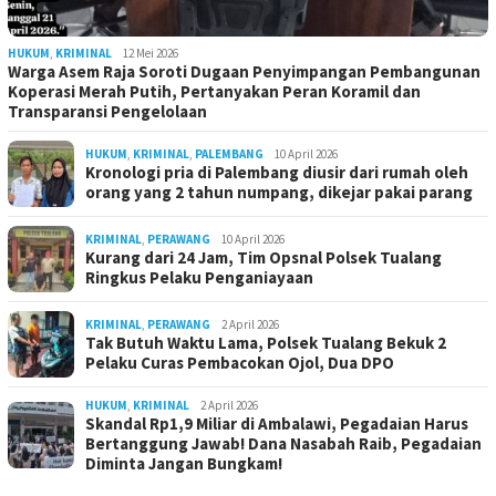
HUKUM
,
KRIMINAL
12 Mei 2026
Warga Asem Raja Soroti Dugaan Penyimpangan Pembangunan
Koperasi Merah Putih, Pertanyakan Peran Koramil dan
Transparansi Pengelolaan
HUKUM
,
KRIMINAL
,
PALEMBANG
10 April 2026
Kronologi pria di Palembang diusir dari rumah oleh
orang yang 2 tahun numpang, dikejar pakai parang
KRIMINAL
,
PERAWANG
10 April 2026
Kurang dari 24 Jam, Tim Opsnal Polsek Tualang
Ringkus Pelaku Penganiayaan
KRIMINAL
,
PERAWANG
2 April 2026
Tak Butuh Waktu Lama, Polsek Tualang Bekuk 2
Pelaku Curas Pembacokan Ojol, Dua DPO
HUKUM
,
KRIMINAL
2 April 2026
Skandal Rp1,9 Miliar di Ambalawi, Pegadaian Harus
Bertanggung Jawab! Dana Nasabah Raib, Pegadaian
Diminta Jangan Bungkam!