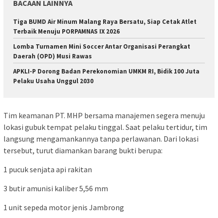
BACAAN LAINNYA
Tiga BUMD Air Minum Malang Raya Bersatu, Siap Cetak Atlet
Terbaik Menuju PORPAMNAS IX 2026
Lomba Turnamen Mini Soccer Antar Organisasi Perangkat
Daerah (OPD) Musi Rawas
APKLI-P Dorong Badan Perekonomian UMKM RI, Bidik 100 Juta
Pelaku Usaha Unggul 2030
Tim keamanan PT. MHP bersama manajemen segera menuju
lokasi gubuk tempat pelaku tinggal. Saat pelaku tertidur, tim
langsung mengamankannya tanpa perlawanan. Dari lokasi
tersebut, turut diamankan barang bukti berupa:
1 pucuk senjata api rakitan
3 butir amunisi kaliber 5,56 mm
1 unit sepeda motor jenis Jambrong