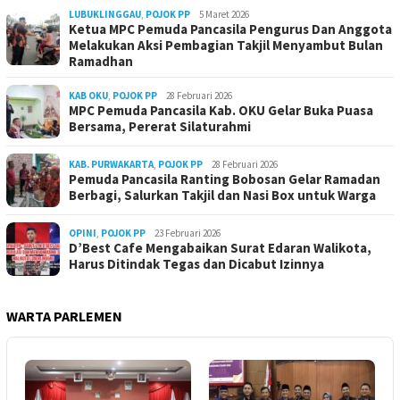
LUBUKLINGGAU
,
POJOK PP
5 Maret 2026
Ketua MPC Pemuda Pancasila Pengurus Dan Anggota
Melakukan Aksi Pembagian Takjil Menyambut Bulan
Ramadhan
KAB OKU
,
POJOK PP
28 Februari 2026
MPC Pemuda Pancasila Kab. OKU Gelar Buka Puasa
Bersama, Pererat Silaturahmi
KAB. PURWAKARTA
,
POJOK PP
28 Februari 2026
Pemuda Pancasila Ranting Bobosan Gelar Ramadan
Berbagi, Salurkan Takjil dan Nasi Box untuk Warga
OPINI
,
POJOK PP
23 Februari 2026
D’Best Cafe Mengabaikan Surat Edaran Walikota,
Harus Ditindak Tegas dan Dicabut Izinnya
WARTA PARLEMEN