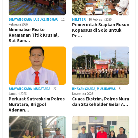
BHAYANGKARA
,
LUBUKLINGGAU
12
MILITER
10 Februari 2026
Pemerintah Siapkan Rusun
Februari 2026
Minimalisir Risiko
Kopassus di Solo untuk
Keamanan Titik Krusial,
Pe…
Sat Sam…
BHAYANGKARA
,
MURATARA
27
BHAYANGKARA
,
MUSIRAWAS
5
Januari 2026
November 2025
Perkuat Satreskrim Polres
Cuaca Ekstrim, Polres Mura
Muratara, Brigpol
dan Stakeholder Gelar A…
Adenan…