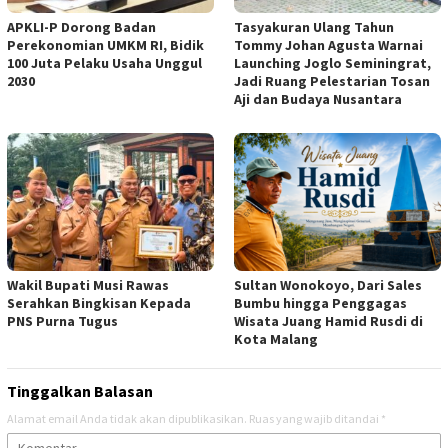
APKLI-P Dorong Badan
Tasyakuran Ulang Tahun
Perekonomian UMKM RI, Bidik
Tommy Johan Agusta Warnai
100 Juta Pelaku Usaha Unggul
Launching Joglo Seminingrat,
2030
Jadi Ruang Pelestarian Tosan
Aji dan Budaya Nusantara
Wakil Bupati Musi Rawas
Sultan Wonokoyo, Dari Sales
Serahkan Bingkisan Kepada
Bumbu hingga Penggagas
PNS Purna Tugus
Wisata Juang Hamid Rusdi di
Kota Malang
Tinggalkan Balasan
Alamat email Anda tidak akan dipublikasikan.
Ruas yang wajib ditandai
*