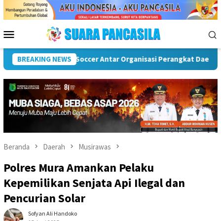
Loncat
ke
konten
Menu
Mobile
 Rawas
BREAKING NEWS
Puncak Peringatan IPeKB Ke-19, Plt Bupati Reja
Beranda
Daerah
Musirawas
Polres Mura Amankan Pelaku
Kepemilikan Senjata Api Ilegal dan
Pencurian Solar
Sofyan Ali Handoko