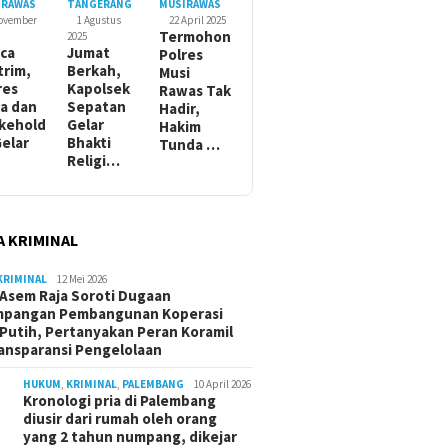
IRAWAS
TANGERANG
MUSIRAWAS
November
1 Agustus
22 April 2025
Termohon
2025
ca
Jumat
Polres
trim,
Berkah,
Musi
res
Kapolsek
Rawas Tak
a dan
Sepatan
Hadir,
kehold
Gelar
Hakim
Gelar
Bhakti
Tunda …
Religi…
A KRIMINAL
KRIMINAL
12 Mei 2026
Asem Raja Soroti Dugaan
mpangan Pembangunan Koperasi
Putih, Pertanyakan Peran Koramil
ansparansi Pengelolaan
HUKUM
,
KRIMINAL
,
PALEMBANG
10 April 2026
Kronologi pria di Palembang
diusir dari rumah oleh orang
yang 2 tahun numpang, dikejar