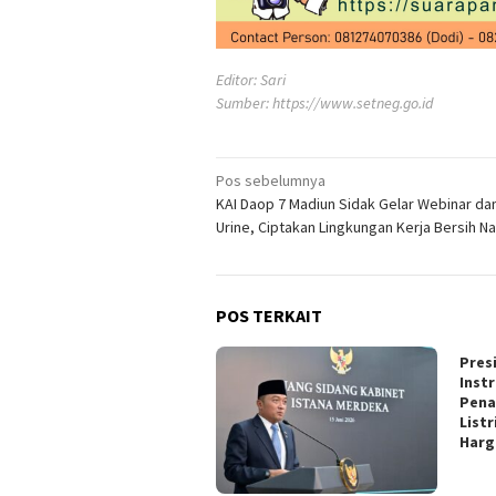
Editor: Sari
Sumber:
https://www.setneg.go.id
Navigasi
Pos sebelumnya
KAI Daop 7 Madiun Sidak Gelar Webinar da
pos
Urine, Ciptakan Lingkungan Kerja Bersih N
POS TERKAIT
Pres
Inst
Pen
Listr
Harg