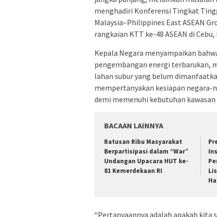
menghadiri Konferensi Tingkat Ting
Malaysia–Philippines East ASEAN Gr
rangkaian KTT ke-48 ASEAN di Cebu, F
Kepala Negara menyampaikan bahwa
pengembangan energi terbarukan, mul
lahan subur yang belum dimanfaatka
mempertanyakan kesiapan negara-n
demi memenuhi kebutuhan kawasan s
BACAAN LAINNYA
Ratusan Ribu Masyarakat
Pr
Berpartisipasi dalam “War”
In
Undangan Upacara HUT ke-
Pe
81 Kemerdekaan RI
Li
Ha
“Pertanyaannya adalah apakah kita s