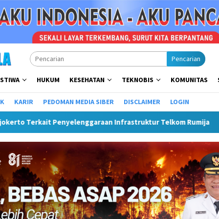
Pencarian
ISTIWA
HUKUM
KESEHATAN
TEKNOBIS
KOMUNITAS
IK
KARIR
PEDOMAN MEDIA SIBER
DISCLAIMER
LOGIN
ggaraan Infrastruktur Telkom Rumija
Plt Bupati Hendri 