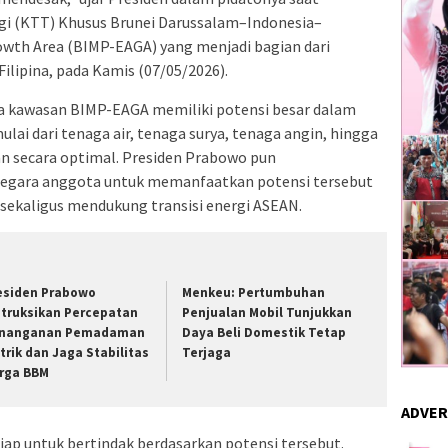
gi (KTT) Khusus Brunei Darussalam–Indonesia–
owth Area (BIMP-EAGA) yang menjadi bagian dari
ilipina, pada Kamis (07/05/2026).
 kawasan BIMP-EAGA memiliki potensi besar dalam
ai dari tenaga air, tenaga surya, tenaga angin, hingga
n secara optimal. Presiden Prabowo pun
egara anggota untuk memanfaatkan potensi tersebut
ekaligus mendukung transisi energi ASEAN.
esiden Prabowo
Menkeu: Pertumbuhan
struksikan Percepatan
Penjualan Mobil Tunjukkan
nanganan Pemadaman
Daya Beli Domestik Tetap
strik dan Jaga Stabilitas
Terjaga
rga BBM
ADVER
iap untuk bertindak berdasarkan potensi tersebut.