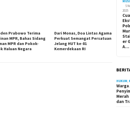
MUS
5 
2025
Cua
Eks
Pol
Mur
iden Prabowo Terima
Dari Monas, Doa Lintas Agama
Sta
inan MPR, Bahas Sidang
Perkuat Semangat Persatuan
er 
nan MPR dan Pokok-
Jelang HUT ke-81
A…
k Haluan Negara
Kemerdekaan RI
BERIT
HUKUM
,
Warga 
Penyi
Merah 
dan Tr