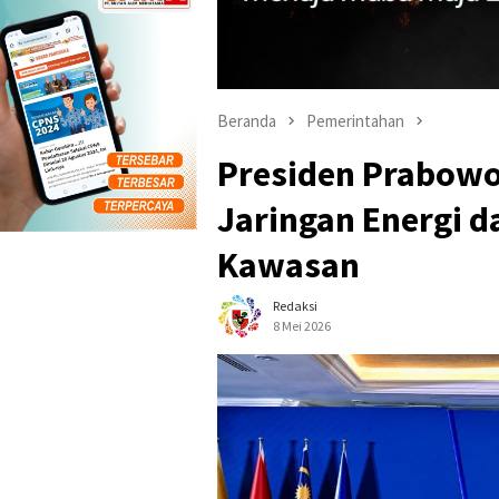
Beranda
Pemerintahan
Presiden Prabowo
Jaringan Energi 
Kawasan
Redaksi
8 Mei 2026