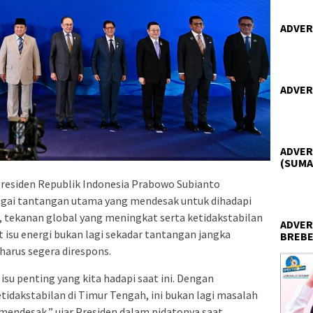
ADVER
ADVER
ADVER
(SUMA
residen Republik Indonesia Prabowo Subianto
agai tantangan utama yang mendesak untuk dihadapi
 tekanan global yang meningkat serta ketidakstabilan
ADVER
isu energi bukan lagi sekadar tantangan jangka
BREBE
arus segera direspons.
isu penting yang kita hadapi saat ini. Dengan
idakstabilan di Timur Tengah, ini bukan lagi masalah
mendesak,” ujar Presiden dalam pidatonya saat