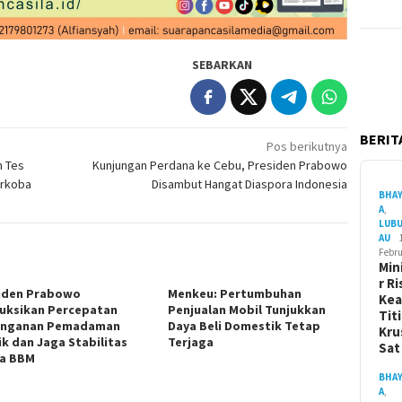
SEBARKAN
BERITA
Pos berikutnya
n Tes
Kunjungan Perdana ke Cebu, Presiden Prabowo
arkoba
Disambut Hangat Diaspora Indonesia
BHA
A
,
LUB
AU
Febru
Min
r Ri
iden Prabowo
Menkeu: Pertumbuhan
Ke
ruksikan Percepatan
Penjualan Mobil Tunjukkan
Tit
anganan Pemadaman
Daya Beli Domestik Tetap
Kru
ik dan Jaga Stabilitas
Terjaga
Sa
a BBM
BHA
A
,