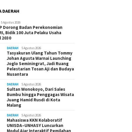
A DAERAH
5 Agustus 2026
-P Dorong Badan Perekonomian
I, Bidik 100 Juta Pelaku Usaha
 2030
DAERAH
5 Agustus 2026
Tasyakuran Ulang Tahun Tommy
Johan Agusta Warnai Launching
Joglo Seminingrat, Jadi Ruang
Pelestarian Tosan Aji dan Budaya
Nusantara
DAERAH
5 Agustus 2026
Sultan Wonokoyo, Dari Sales
Bumbu hingga Penggagas Wisata
Juang Hamid Rusdi di Kota
Malang
DAERAH
5 Agustus 2026
Mahasiswa KKN Kolaboratif
UNISDA–UNHASY Luncurkan
Modul Ajar Interaktif Pemilahan