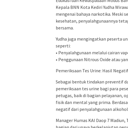
Edukasi dan Kewaspadaan Modus Bar
Kepala BNN Kota Kediri Yudha Wirawa
mengenai bahaya narkotika. Meski se
kesehatan, penyalahgunaannya tetap
bersama.
Yudha juga mengingatkan peserta un
seperti:
• Penyalahgunaan melalui cairan vap
• Penggunaan Nitrous Oxide atau yan
Pemeriksaan Tes Urine: Hasil Negati
Sebagai bentuk tindakan preventif 
pemeriksaan tes urine bagi para pes
petugas, baik di bagian pelayanan, o
fisik dan mental yang prima. Berdasa
negatif dari penyalahgunaan alkoho
Manager Humas KAI Daop 7 Madiun, 
bagian dari upaya berkelanjutan pe