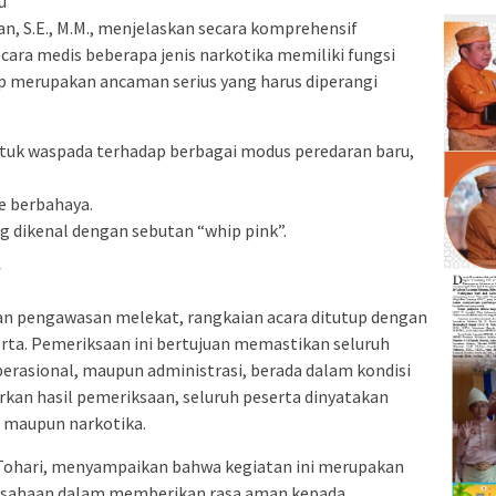
u
n, S.E., M.M., menjelaskan secara komprehensif
cara medis beberapa jenis narkotika memiliki fungsi
 merupakan ancaman serius yang harus diperangi
tuk waspada terhadap berbagai modus peredaran baru,
e berbahaya.
g dikenal dengan sebutan “whip pink”.
f
dan pengawasan melekat, rangkaian acara ditutup dengan
erta. Pemeriksaan ini bertujuan memastikan seluruh
perasional, maupun administrasi, berada dalam kondisi
rkan hasil pemeriksaan, seluruh peserta dinyatakan
l maupun narkotika.
Tohari, menyampaikan bahwa kegiatan ini merupakan
rusahaan dalam memberikan rasa aman kepada