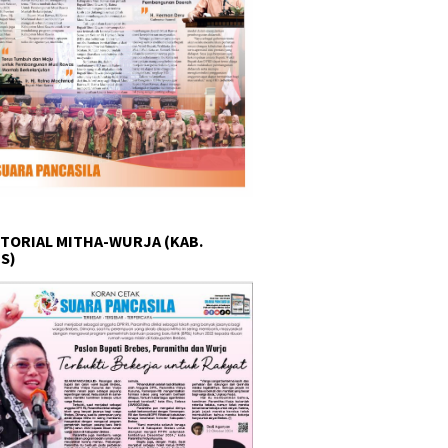
TORIAL MITHA-WURJA (KAB.
S)