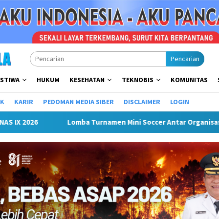
Pencarian
ISTIWA
HUKUM
KESEHATAN
TEKNOBIS
KOMUNITAS
IK
KARIR
PEDOMAN MEDIA SIBER
DISCLAIMER
LOGIN
Organisasi Perangkat Daerah (OPD) Musi Rawas
Puncak P