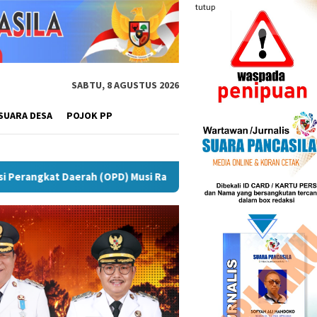
tutup
SABTU, 8 AGUSTUS 2026
SUARA DESA
POJOK PP
eringatan IPeKB Ke-19, Plt Bupati Rejang Lebong: Penyuluh KB