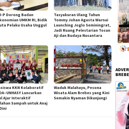
I-P Dorong Badan
Tasyakuran Ulang Tahun
konomian UMKM RI, Bidik
Tommy Johan Agusta Warnai
Juta Pelaku Usaha Unggul
Launching Joglo Seminingrat,
Jadi Ruang Pelestarian Tosan
Aji dan Budaya Nusantara
ADVER
BREBE
siswa KKN Kolaboratif
Waduk Malahayu, Pesona
DA–UNHASY Luncurkan
Wisata Alam Brebes yang Kini
l Ajar Interaktif
Semakin Nyaman Dikunjungi
lahan Sampah untuk Anaj
Dini