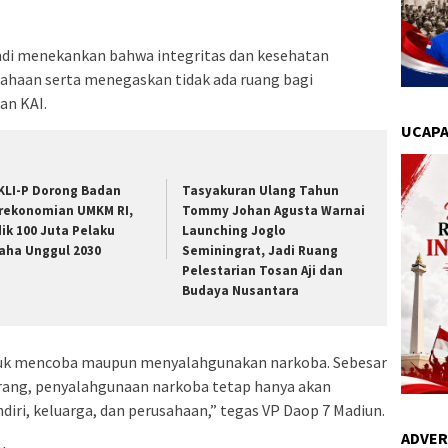
andi menekankan bahwa integritas dan kesehatan
sahaan serta menegaskan tidak ada ruang bagi
an KAI.
UCAPA
KLI-P Dorong Badan
Tasyakuran Ulang Tahun
rekonomian UMKM RI,
Tommy Johan Agusta Warnai
dik 100 Juta Pelaku
Launching Joglo
aha Unggul 2030
Seminingrat, Jadi Ruang
Pelestarian Tosan Aji dan
Budaya Nusantara
untuk mencoba maupun menyalahgunakan narkoba. Sebesar
ang, penyalahgunaan narkoba tetap hanya akan
iri, keluarga, dan perusahaan,” tegas VP Daop 7 Madiun.
ADVER