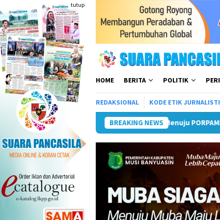
Loncat
tutup
ke
konten
HOME
BERITA
POLITIK
PER
REDAKSIONAL
KODE ETIK JURNALIST
u PORPAMNAS IX 2026
Lomba Turnamen Mini Soccer Antar 
BREAKING NEWS