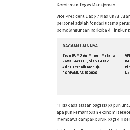
Komitmen Tegas Manajemen
Vice President Daop 7 Madiun Ali Af
personel adalah fondasi utama peru
penyalahgunaan narkoba di lingkung
BACAAN LAINNYA
Tiga BUMD Air Minum Malang
AP
Raya Bersatu, Siap Cetak
Pe
Atlet Terbaik Menuju
Bi
PORPAMNAS IX 2026
Us
“Tidak ada alasan bagi siapa pun 
apa pun kemampuan ekonomi seseor
membawa dampak buruk bagi diri send