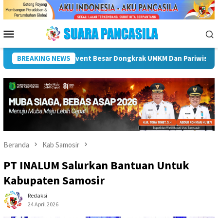
Loncat
ke
konten
Menu
Mobile
 Hendri Dukung Percepatan Penyaluran DAK Fisik Dan Dana Desa 
BREAKING NEWS
Beranda
Kab Samosir
PT INALUM Salurkan Bantuan Untuk
Kabupaten Samosir
Redaksi
24 April 2026