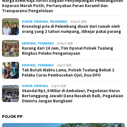
Warga Asem Raja Soroti Dugaan Penyimpangan Pembangunan
Koperasi Merah Putih, Pertanyakan Peran Koramil dan
Transparansi Pengelolaan
HUKUM
,
KRIMINAL
,
PALEMBANG
10 April 2026
Kronologi pria di Palembang diusir dari rumah oleh
orang yang 2 tahun numpang, dikejar pakai parang
KRIMINAL
,
PERAWANG
10 April 2026
Kurang dari 24 Jam, Tim Opsnal Polsek Tualang
Ringkus Pelaku Penganiayaan
KRIMINAL
,
PERAWANG
2 April 2026
Tak Butuh Waktu Lama, Polsek Tualang Bekuk 2
Pelaku Curas Pembacokan Ojol, Dua DPO
HUKUM
,
KRIMINAL
2 April 2026
Skandal Rp1,9 Miliar di Ambalawi, Pegadaian Harus
Bertanggung Jawab! Dana Nasabah Raib, Pegadaian
Diminta Jangan Bungkam!
POJOK PP