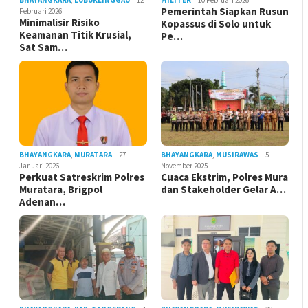
BHAYANGKARA
,
LUBUKLINGGAU
12
MILITER
10 Februari 2026
Pemerintah Siapkan Rusun
Februari 2026
Minimalisir Risiko
Kopassus di Solo untuk
Keamanan Titik Krusial,
Pe…
Sat Sam…
BHAYANGKARA
,
MURATARA
27
BHAYANGKARA
,
MUSIRAWAS
5
Januari 2026
November 2025
Perkuat Satreskrim Polres
Cuaca Ekstrim, Polres Mura
Muratara, Brigpol
dan Stakeholder Gelar A…
Adenan…