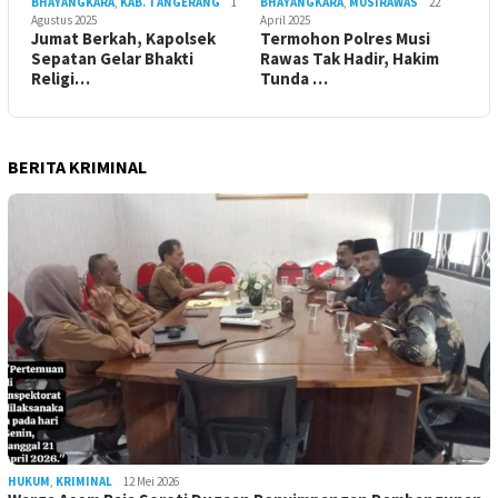
BHAYANGKARA
,
KAB. TANGERANG
1
BHAYANGKARA
,
MUSIRAWAS
22
Agustus 2025
April 2025
Jumat Berkah, Kapolsek
Termohon Polres Musi
Sepatan Gelar Bhakti
Rawas Tak Hadir, Hakim
Religi…
Tunda …
BERITA KRIMINAL
HUKUM
,
KRIMINAL
12 Mei 2026