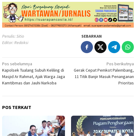
Penulis: Sitio
SEBARKAN
Editor: Redaksi
Navigasi
Pos sebelumnya
Pos berikutnya
Kapolsek Tualang Subuh Keliling di
Gerak Cepat Pemkot Palembang,
pos
Masjid Ar Rahmat, Ajak Warga Jaga
11 Titik Banjir Masuk Penanganan
Kamtibmas dan Jauhi Narkoba
Prioritas
POS TERKAIT