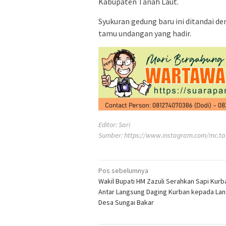
Kabupaten Tanah Laut.
Syukuran gedung baru ini ditandai 
tamu undangan yang hadir.
Editor: Sari
Sumber:
https://www.instagram.com/mc.ta
Navigasi
Pos sebelumnya
Wakil Bupati HM Zazuli Serahkan Sapi Kurb
pos
Antar Langsung Daging Kurban kepada Lans
Desa Sungai Bakar