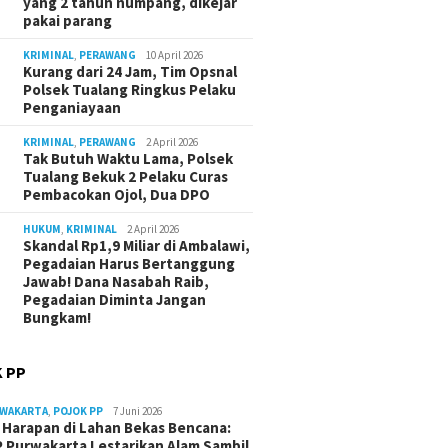
yang 2 tahun numpang, dikejar
pakai parang
KRIMINAL
,
PERAWANG
10 April 2026
Kurang dari 24 Jam, Tim Opsnal
Polsek Tualang Ringkus Pelaku
Penganiayaan
KRIMINAL
,
PERAWANG
2 April 2026
Tak Butuh Waktu Lama, Polsek
Tualang Bekuk 2 Pelaku Curas
Pembacokan Ojol, Dua DPO
HUKUM
,
KRIMINAL
2 April 2026
Skandal Rp1,9 Miliar di Ambalawi,
Pegadaian Harus Bertanggung
Jawab! Dana Nasabah Raib,
Pegadaian Diminta Jangan
Bungkam!
 PP
RWAKARTA
,
POJOK PP
7 Juni 2026
Harapan di Lahan Bekas Bencana:
 Purwakarta Lestarikan Alam Sambil