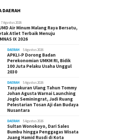
A DAERAH
7 Agustus 2026
UMD Air Minum Malang Raya Bersatu,
etak Atlet Terbaik Menuju
MNAS IX 2026
DAERAH
5 Agustus 2026
APKLI-P Dorong Badan
Perekonomian UMKM RI, Bidik
100 Juta Pelaku Usaha Unggul
2030
DAERAH
5 Agustus 2026
Tasyakuran Ulang Tahun Tommy
Johan Agusta Warnai Launching
Joglo Seminingrat, Jadi Ruang
Pelestarian Tosan Aji dan Budaya
Nusantara
DAERAH
5 Agustus 2026
Sultan Wonokoyo, Dari Sales
Bumbu hingga Penggagas Wisata
Juang Hamid Rusdi di Kota