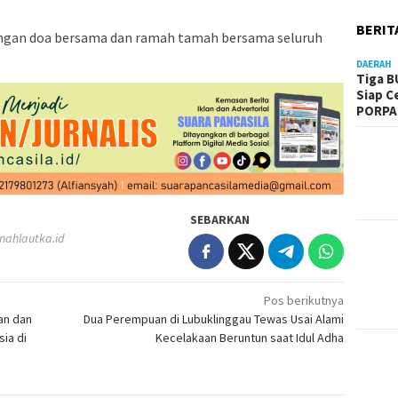
BERIT
dengan doa bersama dan ramah tamah bersama seluruh
DAERAH
Tiga B
Siap C
PORPA
SEBARKAN
nahlautka.id
Pos berikutnya
an dan
Dua Perempuan di Lubuklinggau Tewas Usai Alami
ia di
Kecelakaan Beruntun saat Idul Adha