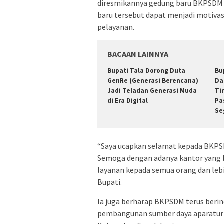
diresmikannya gedung baru BKPSDM 
baru tersebut dapat menjadi motiva
pelayanan.
BACAAN LAINNYA
Bupati Tala Dorong Duta
Bu
GenRe (Generasi Berencana)
Da
Jadi Teladan Generasi Muda
Ti
di Era Digital
Pa
Se
“Saya ucapkan selamat kepada BKPS
Semoga dengan adanya kantor yang
layanan kepada semua orang dan lebi
Bupati.
Ia juga berharap BKPSDM terus beri
pembangunan sumber daya aparatur ya