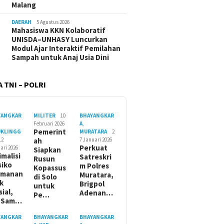
Malang
DAERAH
5 Agustus 2026
Mahasiswa KKN Kolaboratif
UNISDA–UNHASY Luncurkan
Modul Ajar Interaktif Pemilahan
Sampah untuk Anaj Usia Dini
 TNI – POLRI
YANGKAR
MILITER
10
BHAYANGKAR
Februari 2026
A
,
Pemerint
UKLINGG
MURATARA
2
12
ah
7 Januari 2026
Perkuat
ari 2026
Siapkan
imalisi
Satreskri
Rusun
siko
m Polres
Kopassus
amanan
Muratara,
di Solo
ik
Brigpol
untuk
sial,
Adenan…
Pe…
t Sam…
YANGKAR
BHAYANGKAR
BHAYANGKAR