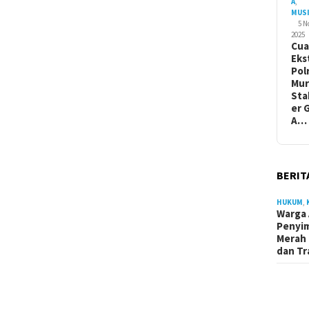
A
,
MUS
5 
2025
Cua
Eks
Pol
Mur
Sta
er 
A…
BERIT
HUKUM
,
Warga 
Penyi
Merah 
dan Tr