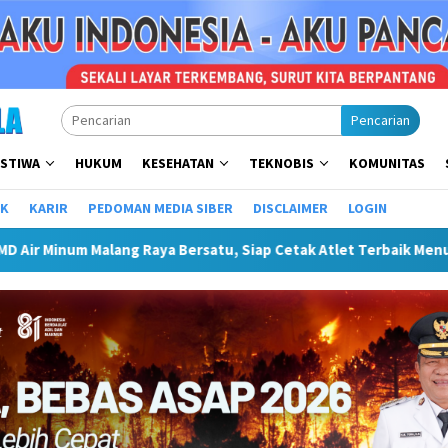
Pencarian
ISTIWA
HUKUM
KESEHATAN
TEKNOBIS
KOMUNITAS
IK
KARIR
PEDOMAN MEDIA SIBER
DISCLAIMER
LOGIN
ya Bersatu, Siap Cetak Atlet Terbaik Menuju PORPAMNAS IX 2026