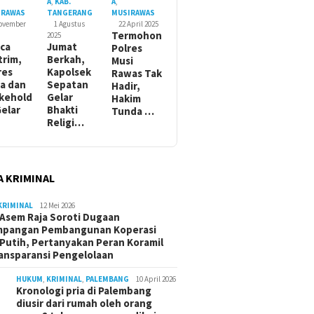
A
,
KAB.
A
,
IRAWAS
TANGERANG
MUSIRAWAS
November
1 Agustus
22 April 2025
Termohon
2025
ca
Jumat
Polres
trim,
Berkah,
Musi
res
Kapolsek
Rawas Tak
a dan
Sepatan
Hadir,
kehold
Gelar
Hakim
Gelar
Bhakti
Tunda …
Religi…
A KRIMINAL
KRIMINAL
12 Mei 2026
Asem Raja Soroti Dugaan
mpangan Pembangunan Koperasi
Putih, Pertanyakan Peran Koramil
ansparansi Pengelolaan
HUKUM
,
KRIMINAL
,
PALEMBANG
10 April 2026
Kronologi pria di Palembang
diusir dari rumah oleh orang