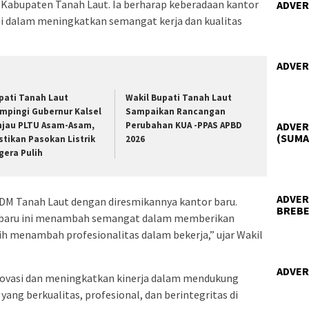
Kabupaten Tanah Laut. Ia berharap keberadaan kantor
ADVER
si dalam meningkatkan semangat kerja dan kualitas
ADVER
pati Tanah Laut
Wakil Bupati Tanah Laut
mpingi Gubernur Kalsel
Sampaikan Rancangan
njau PLTU Asam-Asam,
Perubahan KUA -PPAS APBD
ADVER
(SUMA
stikan Pasokan Listrik
2026
gera Pulih
ADVER
DM Tanah Laut dengan diresmikannya kantor baru.
BREBE
 baru ini menambah semangat dalam memberikan
h menambah profesionalitas dalam bekerja,” ujar Wakil
ADVER
novasi dan meningkatkan kinerja dalam mendukung
ng berkualitas, profesional, dan berintegritas di