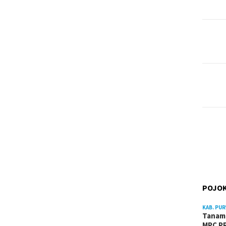
POJOK
KAB. PU
Tanam 
MPC PP