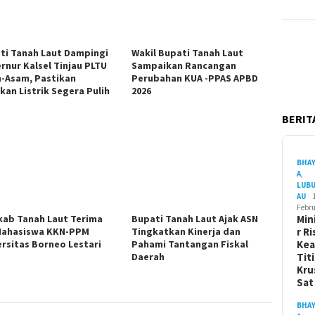
ti Tanah Laut Dampingi
Wakil Bupati Tanah Laut
rnur Kalsel Tinjau PLTU
Sampaikan Rancangan
-Asam, Pastikan
Perubahan KUA -PPAS APBD
kan Listrik Segera Pulih
2026
BERITA
BHA
A
,
LUB
AU
Febru
ab Tanah Laut Terima
Bupati Tanah Laut Ajak ASN
Min
Mahasiswa KKN-PPM
Tingkatkan Kinerja dan
r Ri
ersitas Borneo Lestari
Pahami Tantangan Fiskal
Ke
Daerah
Tit
Kru
Sa
BHA