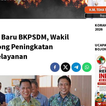
KORAN
2026
 Baru BKPSDM, Wakil
rong Peningkatan
UCAPA
BOJO
elayanan