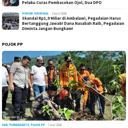
Pelaku Curas Pembacokan Ojol, Dua DPO
HUKUM
,
KRIMINAL
2 April 2026
Skandal Rp1,9 Miliar di Ambalawi, Pegadaian Harus
Bertanggung Jawab! Dana Nasabah Raib, Pegadaian
Diminta Jangan Bungkam!
POJOK PP
KAB. PURWAKARTA
,
POJOK PP
7 Juni 2026