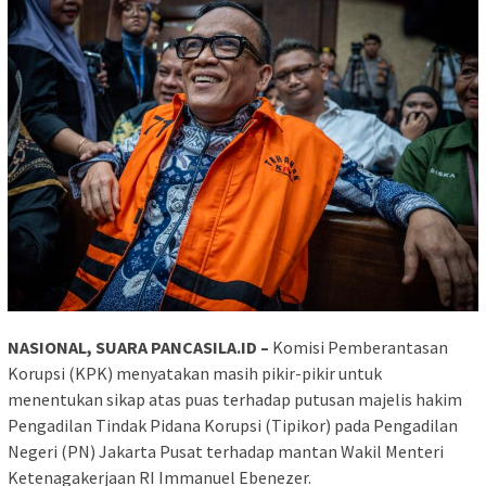
NASIONAL, SUARA PANCASILA.ID –
Komisi Pemberantasan
Korupsi (KPK) menyatakan masih pikir-pikir untuk
menentukan sikap atas puas terhadap putusan majelis hakim
Pengadilan Tindak Pidana Korupsi (Tipikor) pada Pengadilan
Negeri (PN) Jakarta Pusat terhadap mantan Wakil Menteri
Ketenagakerjaan RI Immanuel Ebenezer.