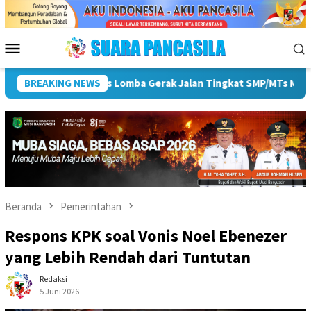
Loncat
ke
konten
Menu
Mobile
an HUT ke-81 RI
BREAKING NEWS
Pemkot Lubuk Linggau Sosialisasikan T
Beranda
Pemerintahan
Respons KPK soal Vonis Noel Ebenezer
yang Lebih Rendah dari Tuntutan
Redaksi
5 Juni 2026