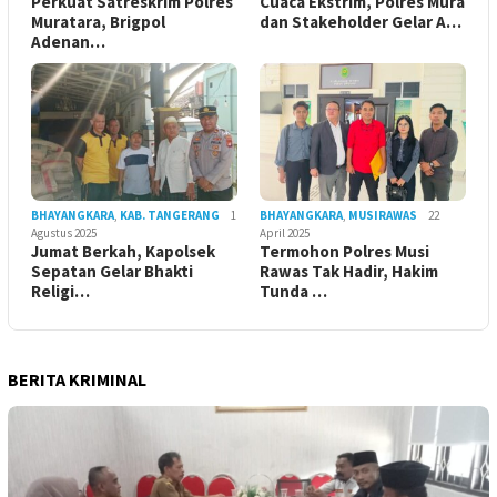
Perkuat Satreskrim Polres
Cuaca Ekstrim, Polres Mura
Muratara, Brigpol
dan Stakeholder Gelar A…
Adenan…
BHAYANGKARA
,
KAB. TANGERANG
1
BHAYANGKARA
,
MUSIRAWAS
22
Agustus 2025
April 2025
Jumat Berkah, Kapolsek
Termohon Polres Musi
Sepatan Gelar Bhakti
Rawas Tak Hadir, Hakim
Religi…
Tunda …
BERITA KRIMINAL