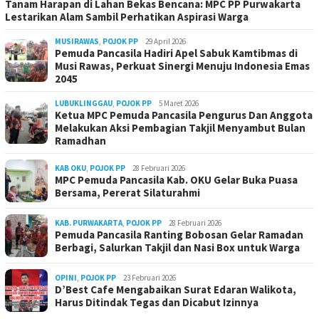
Tanam Harapan di Lahan Bekas Bencana: MPC PP Purwakarta
Lestarikan Alam Sambil Perhatikan Aspirasi Warga
MUSIRAWAS
,
POJOK PP
29 April 2026
Pemuda Pancasila Hadiri Apel Sabuk Kamtibmas di
Musi Rawas, Perkuat Sinergi Menuju Indonesia Emas
2045
LUBUKLINGGAU
,
POJOK PP
5 Maret 2026
Ketua MPC Pemuda Pancasila Pengurus Dan Anggota
Melakukan Aksi Pembagian Takjil Menyambut Bulan
Ramadhan
KAB OKU
,
POJOK PP
28 Februari 2026
MPC Pemuda Pancasila Kab. OKU Gelar Buka Puasa
Bersama, Pererat Silaturahmi
KAB. PURWAKARTA
,
POJOK PP
28 Februari 2026
Pemuda Pancasila Ranting Bobosan Gelar Ramadan
Berbagi, Salurkan Takjil dan Nasi Box untuk Warga
OPINI
,
POJOK PP
23 Februari 2026
D’Best Cafe Mengabaikan Surat Edaran Walikota,
Harus Ditindak Tegas dan Dicabut Izinnya