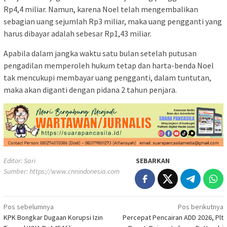
Rp4,4 miliar. Namun, karena Noel telah mengembalikan
sebagian uang sejumlah Rp3 miliar, maka uang pengganti yang
harus dibayar adalah sebesar Rp1,43 miliar.
Apabila dalam jangka waktu satu bulan setelah putusan
pengadilan memperoleh hukum tetap dan harta-benda Noel
tak mencukupi membayar uang pengganti, dalam tuntutan,
maka akan diganti dengan pidana 2 tahun penjara.
Editor: Sari
SEBARKAN
Sumber:
https://www.cnnindonesia.com
Navigasi
Pos sebelumnya
Pos berikutnya
KPK Bongkar Dugaan Korupsi Izin
Percepat Pencairan ADD 2026, Plt
pos