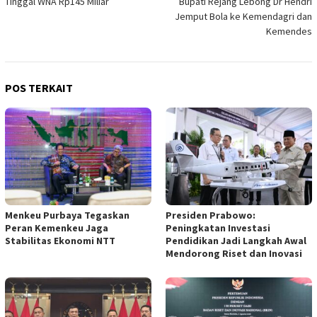
Tinggal WNA Rp145 Miliar
Bupati Rejang Lebong Dr Hendri
Jemput Bola ke Kemendagri dan
Kemendes
POS TERKAIT
Menkeu Purbaya Tegaskan
Presiden Prabowo:
Peran Kemenkeu Jaga
Peningkatan Investasi
Stabilitas Ekonomi NTT
Pendidikan Jadi Langkah Awal
Mendorong Riset dan Inovasi