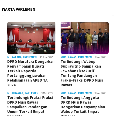
WARTA PARLEMEN
MURATARA
,
PARLEMEN
30 Juni 2025
MUSIRAWAS
,
PARLEMEN
3 Mei 2025
DPRD Muratara Dengarkan
Terlindungi: Wabup
Penyampaian Bupati
Suprayitno Sampaikan
Terkait Raperda
Jawaban Eksekutif
Pertanggungjawaban
Tentang Pandangan
Pelaksanaaan APBD TA
Fraksi-Fraksi DPRD Musi
2024
Rawas
MUSIRAWAS
,
PARLEMEN
3 Mei 2025
MUSIRAWAS
,
PARLEMEN
2 Mei 2025
Terlindungi: Fraksi-Fraksi
Terlindungi: Anggota
DPRD Musi Rawas
DPRD Musi Rawas
Sampaikan Pandangan
Dengarkan Penyampaian
Umum Terkait Empat
Wabup Terkait Empat