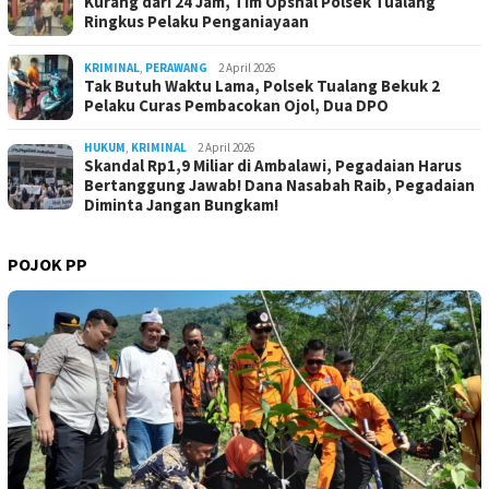
Kurang dari 24 Jam, Tim Opsnal Polsek Tualang
Ringkus Pelaku Penganiayaan
KRIMINAL
,
PERAWANG
2 April 2026
Tak Butuh Waktu Lama, Polsek Tualang Bekuk 2
Pelaku Curas Pembacokan Ojol, Dua DPO
HUKUM
,
KRIMINAL
2 April 2026
Skandal Rp1,9 Miliar di Ambalawi, Pegadaian Harus
Bertanggung Jawab! Dana Nasabah Raib, Pegadaian
Diminta Jangan Bungkam!
POJOK PP