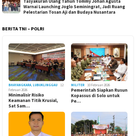
Tasyakuran Ulang Tahun Tommy Johan Agusta
Warnai Launching Joglo Seminingrat, Jadi Ruang
Pelestarian Tosan Aji dan Budaya Nusantara
BERITA TNI – POLRI
BHAYANGKARA
,
LUBUKLINGGAU
12
MILITER
10 Februari 2026
Pemerintah Siapkan Rusun
Februari 2026
Minimalisir Risiko
Kopassus di Solo untuk
Keamanan Titik Krusial,
Pe…
Sat Sam…