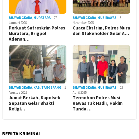
BHAYANGKARA
,
MURATARA
27
BHAYANGKARA
,
MUSIRAWAS
5
Januari 2026
November 2025
Perkuat Satreskrim Polres
Cuaca Ekstrim, Polres Mura
Muratara, Brigpol
dan Stakeholder Gelar A…
Adenan…
BHAYANGKARA
,
KAB. TANGERANG
1
BHAYANGKARA
,
MUSIRAWAS
22
Agustus 2025
April 2025
Jumat Berkah, Kapolsek
Termohon Polres Musi
Sepatan Gelar Bhakti
Rawas Tak Hadir, Hakim
Religi…
Tunda …
BERITA KRIMINAL