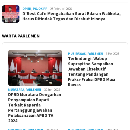
OPINI
,
POJOK PP
23 Februari 2026
D’Best Cafe Mengabaikan Surat Edaran Walikota,
Harus Ditindak Tegas dan Dicabut Izinnya
WARTA PARLEMEN
MUSIRAWAS
,
PARLEMEN
3 Mei 2025
Terlindungi: Wabup
Suprayitno Sampaikan
Jawaban Eksekutif
Tentang Pandangan
Fraksi-Fraksi DPRD Musi
Rawas
MURATARA
,
PARLEMEN
30 Juni 2025
DPRD Muratara Dengarkan
Penyampaian Bupati
Terkait Raperda
Pertanggungjawaban
Pelaksanaaan APBD TA
2024
MUSIRAWAS
,
PARLEMEN
3 Mei 2025
MUSIRAWAS
,
PARLEMEN
2 Mei 2025