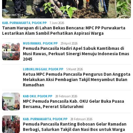
KAB. PURWAKARTA
,
POJOK PP
7 Juni 2026
Tanam Harapan di Lahan Bekas Bencana: MPC PP Purwakarta
Lestarikan Alam Sambil Perhatikan Aspirasi Warga
MUSIRAWAS
,
POJOK PP
29 April 2026
Pemuda Pancasila Hadiri Apel Sabuk Kamtibmas di
Musi Rawas, Perkuat Sinergi Menuju Indonesia Emas
2045
LUBUKLINGGAU
,
POJOK PP
5 Maret 2026
Ketua MPC Pemuda Pancasila Pengurus Dan Anggota
Melakukan Aksi Pembagian Takjil Menyambut Bulan
Ramadhan
KAB OKU
,
POJOK PP
28 Februari 2026
MPC Pemuda Pancasila Kab. OKU Gelar Buka Puasa
Bersama, Pererat Silaturahmi
KAB. PURWAKARTA
,
POJOK PP
28 Februari 2026
Pemuda Pancasila Ranting Bobosan Gelar Ramadan
Berbagi, Salurkan Takjil dan Nasi Box untuk Warga