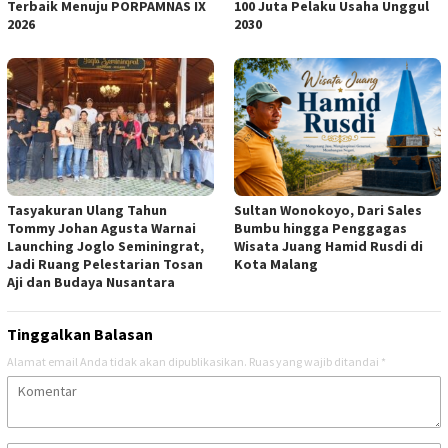
Terbaik Menuju PORPAMNAS IX
100 Juta Pelaku Usaha Unggul
2026
2030
Tasyakuran Ulang Tahun
Sultan Wonokoyo, Dari Sales
Tommy Johan Agusta Warnai
Bumbu hingga Penggagas
Launching Joglo Seminingrat,
Wisata Juang Hamid Rusdi di
Jadi Ruang Pelestarian Tosan
Kota Malang
Aji dan Budaya Nusantara
Tinggalkan Balasan
Alamat email Anda tidak akan dipublikasikan.
Ruas yang wajib ditandai
*