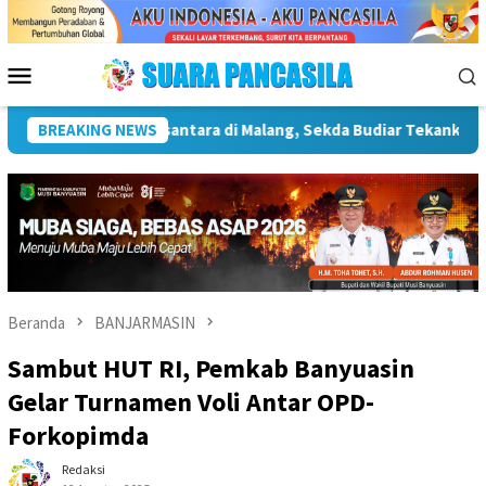
Loncat
ke
konten
Menu
Mobile
tingnya Infrastruktur Kebudayaan
BREAKING NEWS
Wakil Wali Kota Lepas
Beranda
BANJARMASIN
Sambut HUT RI, Pemkab Banyuasin
Gelar Turnamen Voli Antar OPD-
Forkopimda
Redaksi