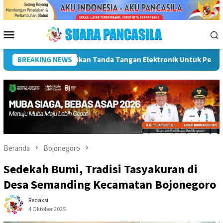
Loncat
ke
konten
Menu
Mobile
tan SPBE
BREAKING NEWS
Dorong UMKM Naik Kelas, Ratu Dewa Tekankan Pe
Beranda
Bojonegoro
Sedekah Bumi, Tradisi Tasyakuran di
Desa Semanding Kecamatan Bojonegoro
Redaksi
4 Oktober 2025