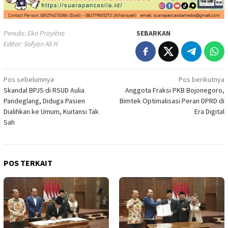
Penulis: Eko Prayitno
SEBARKAN
Editor: Sofyan Ali H
Navigasi
Pos sebelumnya
Pos berikutnya
Skandal BPJS di RSUD Aulia
Anggota Fraksi PKB Bojonegoro,
pos
Pandeglang, Diduga Pasien
Bimtek Optimalisasi Peran DPRD di
Dialihkan ke Umum, Kuitansi Tak
Era Digital
Sah
POS TERKAIT