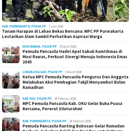
KAB. PURWAKARTA
,
POJOK PP
7 Juni 2026
Tanam Harapan di Lahan Bekas Bencana: MPC PP Purwakarta
Lestarikan Alam Sambil Perhatikan Aspirasi Warga
MUSIRAWAS
,
POJOK PP
29 April 2026
Pemuda Pancasila Hadiri Apel Sabuk Kamtibmas di
Musi Rawas, Perkuat Sinergi Menuju Indonesia Emas
2045
LUBUKLINGGAU
,
POJOK PP
5 Maret 2026
Ketua MPC Pemuda Pancasila Pengurus Dan Anggota
Melakukan Aksi Pembagian Takjil Menyambut Bulan
Ramadhan
KAB OKU
,
POJOK PP
28 Februari 2026
MPC Pemuda Pancasila Kab. OKU Gelar Buka Puasa
Bersama, Pererat Silaturahmi
KAB. PURWAKARTA
,
POJOK PP
28 Februari 2026
Pemuda Pancasila Ranting Bobosan Gelar Ramadan