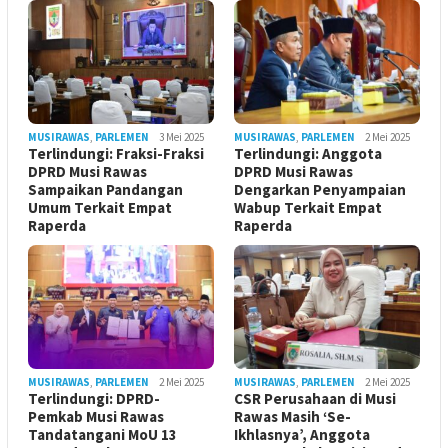
MUSIRAWAS
,
PARLEMEN
3 Mei 2025
MUSIRAWAS
,
PARLEMEN
2 Mei 2025
Terlindungi: Fraksi-Fraksi
Terlindungi: Anggota
DPRD Musi Rawas
DPRD Musi Rawas
Sampaikan Pandangan
Dengarkan Penyampaian
Umum Terkait Empat
Wabup Terkait Empat
Raperda
Raperda
MUSIRAWAS
,
PARLEMEN
2 Mei 2025
MUSIRAWAS
,
PARLEMEN
2 Mei 2025
Terlindungi: DPRD-
CSR Perusahaan di Musi
Pemkab Musi Rawas
Rawas Masih ‘Se-
Tandatangani MoU 13
Ikhlasnya’, Anggota