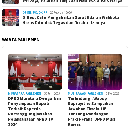
Berbagi, Salurkan Takjil dan Nasi Box untuk Warga
OPINI
,
POJOK PP
23 Februari 2026
D’Best Cafe Mengabaikan Surat Edaran Walikota,
Harus Ditindak Tegas dan Dicabut Izinnya
WARTA PARLEMEN
MURATARA
,
PARLEMEN
30 Juni 2025
MUSIRAWAS
,
PARLEMEN
3 Mei 2025
DPRD Muratara Dengarkan
Terlindungi: Wabup
Penyampaian Bupati
Suprayitno Sampaikan
Terkait Raperda
Jawaban Eksekutif
Pertanggungjawaban
Tentang Pandangan
Pelaksanaaan APBD TA
Fraksi-Fraksi DPRD Musi
2024
Rawas