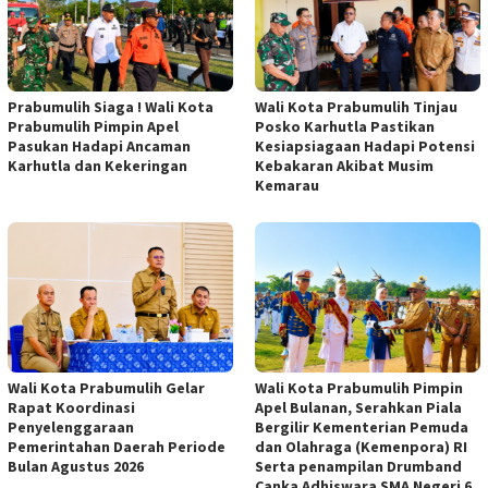
Prabumulih Siaga ! Wali Kota
Wali Kota Prabumulih Tinjau
Prabumulih Pimpin Apel
Posko Karhutla Pastikan
Pasukan Hadapi Ancaman
Kesiapsiagaan Hadapi Potensi
Karhutla dan Kekeringan
Kebakaran Akibat Musim
Kemarau
Wali Kota Prabumulih Gelar
Wali Kota Prabumulih Pimpin
Rapat Koordinasi
Apel Bulanan, Serahkan Piala
Penyelenggaraan
Bergilir Kementerian Pemuda
Pemerintahan Daerah Periode
dan Olahraga (Kemenpora) RI
Bulan Agustus 2026
Serta penampilan Drumband
Canka Adhiswara SMA Negeri 6