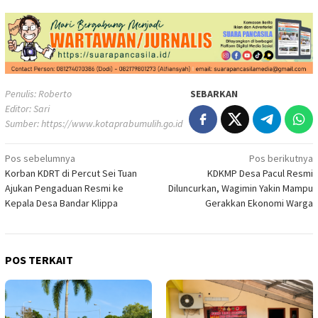
Penulis: Roberto
SEBARKAN
Editor: Sari
Sumber:
https://www.kotaprabumulih.go.id
Navigasi
Pos sebelumnya
Pos berikutnya
Korban KDRT di Percut Sei Tuan
KDKMP Desa Pacul Resmi
pos
Ajukan Pengaduan Resmi ke
Diluncurkan, Wagimin Yakin Mampu
Kepala Desa Bandar Klippa
Gerakkan Ekonomi Warga
POS TERKAIT