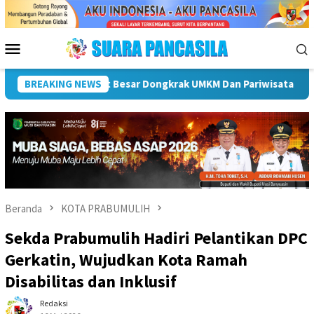
Loncat
ke
konten
Menu
Mobile
Plt Bupati Hendri Dukung Percepatan Penyaluran DAK Fisik Dan
BREAKING NEWS
Beranda
KOTA PRABUMULIH
Sekda Prabumulih Hadiri Pelantikan DPC
Gerkatin, Wujudkan Kota Ramah
Disabilitas dan Inklusif
Redaksi