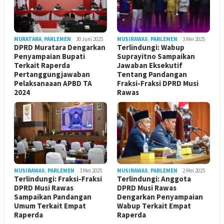
MURATARA
,
PARLEMEN
30 Juni 2025
MUSIRAWAS
,
PARLEMEN
3 Mei 2025
DPRD Muratara Dengarkan
Terlindungi: Wabup
Penyampaian Bupati
Suprayitno Sampaikan
Terkait Raperda
Jawaban Eksekutif
Pertanggungjawaban
Tentang Pandangan
Pelaksanaaan APBD TA
Fraksi-Fraksi DPRD Musi
2024
Rawas
MUSIRAWAS
,
PARLEMEN
3 Mei 2025
MUSIRAWAS
,
PARLEMEN
2 Mei 2025
Terlindungi: Fraksi-Fraksi
Terlindungi: Anggota
DPRD Musi Rawas
DPRD Musi Rawas
Sampaikan Pandangan
Dengarkan Penyampaian
Umum Terkait Empat
Wabup Terkait Empat
Raperda
Raperda