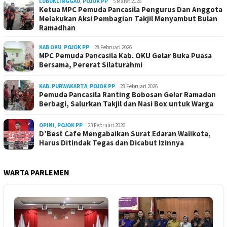
LUBUKLINGGAU
,
POJOK PP
5 Maret 2026
Ketua MPC Pemuda Pancasila Pengurus Dan Anggota
Melakukan Aksi Pembagian Takjil Menyambut Bulan
Ramadhan
KAB OKU
,
POJOK PP
28 Februari 2026
MPC Pemuda Pancasila Kab. OKU Gelar Buka Puasa
Bersama, Pererat Silaturahmi
KAB. PURWAKARTA
,
POJOK PP
28 Februari 2026
Pemuda Pancasila Ranting Bobosan Gelar Ramadan
Berbagi, Salurkan Takjil dan Nasi Box untuk Warga
OPINI
,
POJOK PP
23 Februari 2026
D’Best Cafe Mengabaikan Surat Edaran Walikota,
Harus Ditindak Tegas dan Dicabut Izinnya
WARTA PARLEMEN