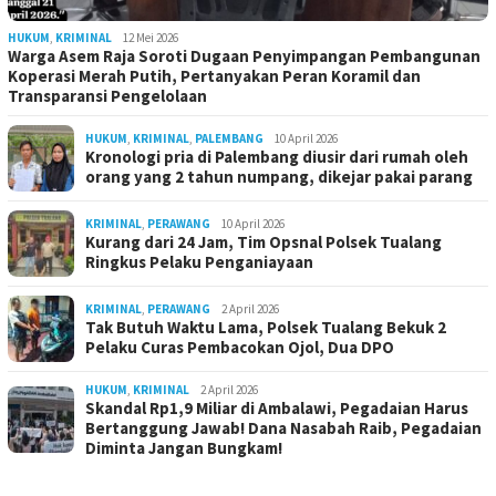
HUKUM
,
KRIMINAL
12 Mei 2026
Warga Asem Raja Soroti Dugaan Penyimpangan Pembangunan
Koperasi Merah Putih, Pertanyakan Peran Koramil dan
Transparansi Pengelolaan
HUKUM
,
KRIMINAL
,
PALEMBANG
10 April 2026
Kronologi pria di Palembang diusir dari rumah oleh
orang yang 2 tahun numpang, dikejar pakai parang
KRIMINAL
,
PERAWANG
10 April 2026
Kurang dari 24 Jam, Tim Opsnal Polsek Tualang
Ringkus Pelaku Penganiayaan
KRIMINAL
,
PERAWANG
2 April 2026
Tak Butuh Waktu Lama, Polsek Tualang Bekuk 2
Pelaku Curas Pembacokan Ojol, Dua DPO
HUKUM
,
KRIMINAL
2 April 2026
Skandal Rp1,9 Miliar di Ambalawi, Pegadaian Harus
Bertanggung Jawab! Dana Nasabah Raib, Pegadaian
Diminta Jangan Bungkam!