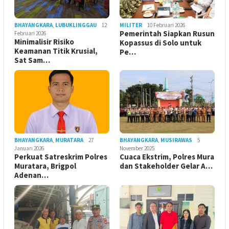
BHAYANGKARA
,
LUBUKLINGGAU
12
MILITER
10 Februari 2026
Pemerintah Siapkan Rusun
Februari 2026
Minimalisir Risiko
Kopassus di Solo untuk
Keamanan Titik Krusial,
Pe…
Sat Sam…
BHAYANGKARA
,
MURATARA
27
BHAYANGKARA
,
MUSIRAWAS
5
Januari 2026
November 2025
Perkuat Satreskrim Polres
Cuaca Ekstrim, Polres Mura
Muratara, Brigpol
dan Stakeholder Gelar A…
Adenan…