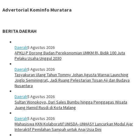
Advertorial Kominfo Muratara
BERITA DAERAH
Daerah
5 Agustus 2026
APKLI-P Dorong Badan Perekonomian UMKM RI, Bidik 100 Juta
Pelaku Usaha Unggul 2030
Daerah
5 Agustus 2026
Tasyakuran Ulang Tahun Tommy Johan Agusta Warnai Launching
Joglo Seminingrat, Jadi Ruang Pelestarian Tosan Aji dan Budaya
Nusantara
Daerah
5 Agustus 2026
Sultan Wonokoyo, Dari Sales Bumbu hingga Penggagas Wisata
Juang Hamid Rusdi di Kota Malang
Daerah
5 Agustus 2026
Mahasiswa KKN Kolaboratif UNISDA–UNHASY Luncurkan Modul Ajar
Interaktif Pemilahan Sampah untuk Anaj Usia Dini