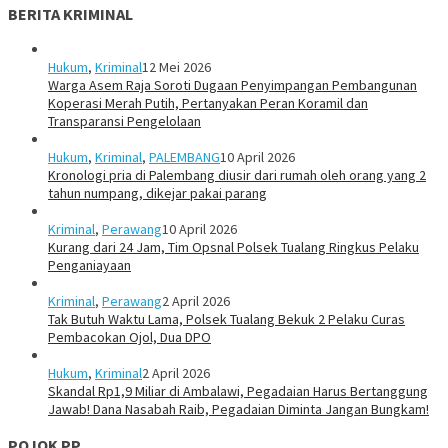
BERITA KRIMINAL
Hukum
,
Kriminal
12 Mei 2026
Warga Asem Raja Soroti Dugaan Penyimpangan Pembangunan
Koperasi Merah Putih, Pertanyakan Peran Koramil dan
Transparansi Pengelolaan
Hukum
,
Kriminal
,
PALEMBANG
10 April 2026
Kronologi pria di Palembang diusir dari rumah oleh orang yang 2
tahun numpang, dikejar pakai parang
Kriminal
,
Perawang
10 April 2026
Kurang dari 24 Jam, Tim Opsnal Polsek Tualang Ringkus Pelaku
Penganiayaan
Kriminal
,
Perawang
2 April 2026
Tak Butuh Waktu Lama, Polsek Tualang Bekuk 2 Pelaku Curas
Pembacokan Ojol, Dua DPO
Hukum
,
Kriminal
2 April 2026
Skandal Rp1,9 Miliar di Ambalawi, Pegadaian Harus Bertanggung
Jawab! Dana Nasabah Raib, Pegadaian Diminta Jangan Bungkam!
POJOK PP