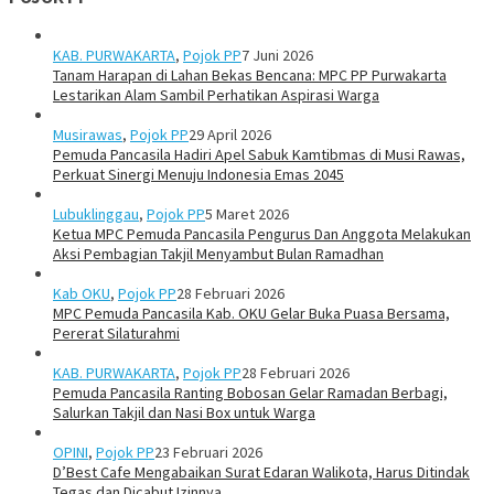
KAB. PURWAKARTA
,
Pojok PP
7 Juni 2026
Tanam Harapan di Lahan Bekas Bencana: MPC PP Purwakarta
Lestarikan Alam Sambil Perhatikan Aspirasi Warga
Musirawas
,
Pojok PP
29 April 2026
Pemuda Pancasila Hadiri Apel Sabuk Kamtibmas di Musi Rawas,
Perkuat Sinergi Menuju Indonesia Emas 2045
Lubuklinggau
,
Pojok PP
5 Maret 2026
Ketua MPC Pemuda Pancasila Pengurus Dan Anggota Melakukan
Aksi Pembagian Takjil Menyambut Bulan Ramadhan
Kab OKU
,
Pojok PP
28 Februari 2026
MPC Pemuda Pancasila Kab. OKU Gelar Buka Puasa Bersama,
Pererat Silaturahmi
KAB. PURWAKARTA
,
Pojok PP
28 Februari 2026
Pemuda Pancasila Ranting Bobosan Gelar Ramadan Berbagi,
Salurkan Takjil dan Nasi Box untuk Warga
OPINI
,
Pojok PP
23 Februari 2026
D’Best Cafe Mengabaikan Surat Edaran Walikota, Harus Ditindak
Tegas dan Dicabut Izinnya