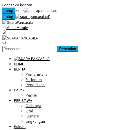
Loncat ke konten
kiri'>
tutup
tutup
Menu Mobile
Pencarian
HOME
BERITA
Pemerintahan
Parlemen
Pendidikan
Politik
Pemilu
PERISTIWA
Olahraga
Viral
Kriminal
Lingkungan
Hukum