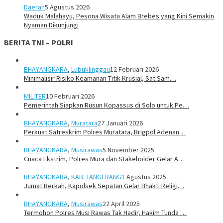
Daerah
5 Agustus 2026
Waduk Malahayu, Pesona Wisata Alam Brebes yang Kini Semakin
Nyaman Dikunjungi
BERITA TNI – POLRI
BHAYANGKARA
,
Lubuklinggau
12 Februari 2026
Minimalisir Risiko Keamanan Titik Krusial, Sat Sam…
MILITER
10 Februari 2026
Pemerintah Siapkan Rusun Kopassus di Solo untuk Pe…
BHAYANGKARA
,
Muratara
27 Januari 2026
Perkuat Satreskrim Polres Muratara, Brigpol Adenan…
BHAYANGKARA
,
Musirawas
5 November 2025
Cuaca Ekstrim, Polres Mura dan Stakeholder Gelar A…
BHAYANGKARA
,
KAB. TANGERANG
1 Agustus 2025
Jumat Berkah, Kapolsek Sepatan Gelar Bhakti Religi…
BHAYANGKARA
,
Musirawas
22 April 2025
Termohon Polres Musi Rawas Tak Hadir, Hakim Tunda …