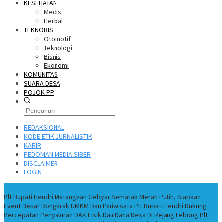
KESEHATAN
Medis
Herbal
TEKNOBIS
Otomotif
Teknologi
Bisnis
Ekonomi
KOMUNITAS
SUARA DESA
POJOK PP
REDAKSIONAL
KODE ETIK JURNALISTIK
KARIR
PEDOMAN MEDIA SIBER
DISCLAIMER
LOGIN
BREAKING NEWS
Plt Bupati Hendri Matangkan Gebyar Semarak Merah Putih, Siapkan
Event Besar Dongkrak UMKM Dan Pariwisata
Plt Bupati Hendri Dukung
Percepatan Penyaluran DAK Fisik Dan Dana Desa Di Rejang Lebong
Plt