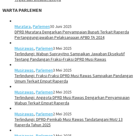
WARTA PARLEMEN
Muratara
,
Parlemen
30 Juni 2025
DPRD Muratara Dengarkan Penyampaian Bupati Terkait Raperda
Pertanggungjawaban Pelaksanaaan APBD TA 2024
Musirawas
,
Parlemen
3 Mei 2025
Terlindungi: Wabup Suprayitno Sampaikan Jawaban Eksekutif
Tentang Pandangan Fraksi-Fraksi DPRD Musi Rawas
Musirawas
,
Parlemen
3 Mei 2025
Terlindungi: Fraksi-Fraksi DPRD Musi Rawas Sampaikan Pandangan
Umum Terkait Empat Raperda
Musirawas
,
Parlemen
2 Mei 2025
Terlindungi: Anggota DPRD Musi Rawas Dengarkan Penyampaian
Wabup Terkait Empat Raperda
Musirawas
,
Parlemen
2 Mei 2025
Terlindungi: DPRD-Pemkab Musi Rawas Tandatangani MoU 13
Raperda Tahun 2025
Musirawas
,
Parlemen
2 Mei 2025