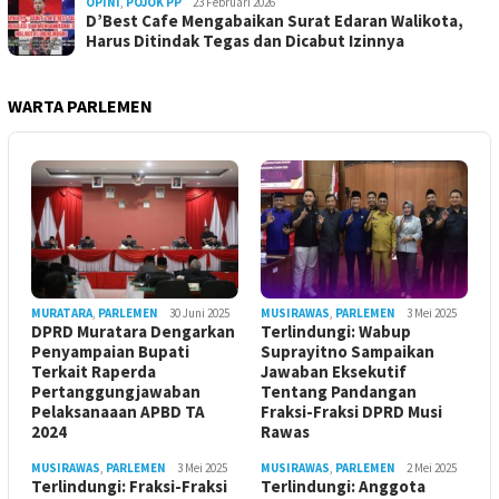
OPINI
,
POJOK PP
23 Februari 2026
D’Best Cafe Mengabaikan Surat Edaran Walikota,
Harus Ditindak Tegas dan Dicabut Izinnya
WARTA PARLEMEN
MURATARA
,
PARLEMEN
30 Juni 2025
MUSIRAWAS
,
PARLEMEN
3 Mei 2025
DPRD Muratara Dengarkan
Terlindungi: Wabup
Penyampaian Bupati
Suprayitno Sampaikan
Terkait Raperda
Jawaban Eksekutif
Pertanggungjawaban
Tentang Pandangan
Pelaksanaaan APBD TA
Fraksi-Fraksi DPRD Musi
2024
Rawas
MUSIRAWAS
,
PARLEMEN
3 Mei 2025
MUSIRAWAS
,
PARLEMEN
2 Mei 2025
Terlindungi: Fraksi-Fraksi
Terlindungi: Anggota