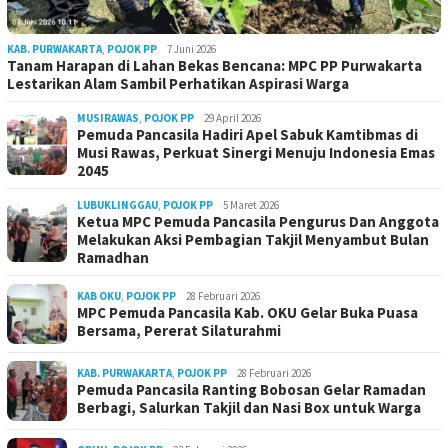
KAB. PURWAKARTA
,
POJOK PP
7 Juni 2026
Tanam Harapan di Lahan Bekas Bencana: MPC PP Purwakarta
Lestarikan Alam Sambil Perhatikan Aspirasi Warga
MUSIRAWAS
,
POJOK PP
29 April 2026
Pemuda Pancasila Hadiri Apel Sabuk Kamtibmas di
Musi Rawas, Perkuat Sinergi Menuju Indonesia Emas
2045
LUBUKLINGGAU
,
POJOK PP
5 Maret 2026
Ketua MPC Pemuda Pancasila Pengurus Dan Anggota
Melakukan Aksi Pembagian Takjil Menyambut Bulan
Ramadhan
KAB OKU
,
POJOK PP
28 Februari 2026
MPC Pemuda Pancasila Kab. OKU Gelar Buka Puasa
Bersama, Pererat Silaturahmi
KAB. PURWAKARTA
,
POJOK PP
28 Februari 2026
Pemuda Pancasila Ranting Bobosan Gelar Ramadan
Berbagi, Salurkan Takjil dan Nasi Box untuk Warga