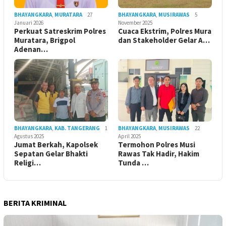
BHAYANGKARA
,
MURATARA
27
BHAYANGKARA
,
MUSIRAWAS
5
Januari 2026
November 2025
Perkuat Satreskrim Polres
Cuaca Ekstrim, Polres Mura
Muratara, Brigpol
dan Stakeholder Gelar A…
Adenan…
BHAYANGKARA
,
KAB. TANGERANG
1
BHAYANGKARA
,
MUSIRAWAS
22
Agustus 2025
April 2025
Jumat Berkah, Kapolsek
Termohon Polres Musi
Sepatan Gelar Bhakti
Rawas Tak Hadir, Hakim
Religi…
Tunda …
BERITA KRIMINAL