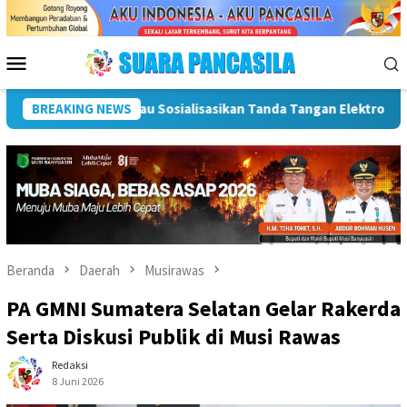
Loncat
ke
konten
Menu
Mobile
 Untuk Percepatan SPBE
BREAKING NEWS
Dorong UMKM Naik Kelas, Ratu De
Beranda
Daerah
Musirawas
PA GMNI Sumatera Selatan Gelar Rakerda
Serta Diskusi Publik di Musi Rawas
Redaksi
8 Juni 2026