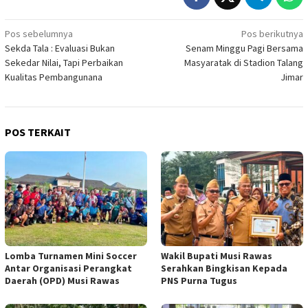
Navigasi
Pos sebelumnya
Pos berikutnya
Sekda Tala : Evaluasi Bukan
Senam Minggu Pagi Bersama
pos
Sekedar Nilai, Tapi Perbaikan
Masyaratak di Stadion Talang
Kualitas Pembangunana
Jimar
POS TERKAIT
Lomba Turnamen Mini Soccer
Wakil Bupati Musi Rawas
Antar Organisasi Perangkat
Serahkan Bingkisan Kepada
Daerah (OPD) Musi Rawas
PNS Purna Tugus