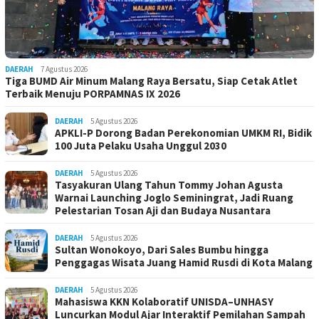
DAERAH
7 Agustus 2026
Tiga BUMD Air Minum Malang Raya Bersatu, Siap Cetak Atlet
Terbaik Menuju PORPAMNAS IX 2026
DAERAH
5 Agustus 2026
APKLI-P Dorong Badan Perekonomian UMKM RI, Bidik
100 Juta Pelaku Usaha Unggul 2030
DAERAH
5 Agustus 2026
Tasyakuran Ulang Tahun Tommy Johan Agusta
Warnai Launching Joglo Seminingrat, Jadi Ruang
Pelestarian Tosan Aji dan Budaya Nusantara
DAERAH
5 Agustus 2026
Sultan Wonokoyo, Dari Sales Bumbu hingga
Penggagas Wisata Juang Hamid Rusdi di Kota Malang
DAERAH
5 Agustus 2026
Mahasiswa KKN Kolaboratif UNISDA–UNHASY
Luncurkan Modul Ajar Interaktif Pemilahan Sampah