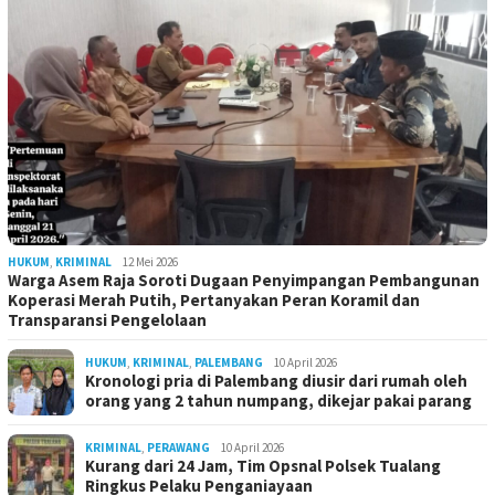
HUKUM
,
KRIMINAL
12 Mei 2026
Warga Asem Raja Soroti Dugaan Penyimpangan Pembangunan
Koperasi Merah Putih, Pertanyakan Peran Koramil dan
Transparansi Pengelolaan
HUKUM
,
KRIMINAL
,
PALEMBANG
10 April 2026
Kronologi pria di Palembang diusir dari rumah oleh
orang yang 2 tahun numpang, dikejar pakai parang
KRIMINAL
,
PERAWANG
10 April 2026
Kurang dari 24 Jam, Tim Opsnal Polsek Tualang
Ringkus Pelaku Penganiayaan