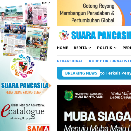
Loncat
tutup
ke
konten
HOME
BERITA
POLITIK
PER
REDAKSIONAL
KODE ETIK JURNALIST
i Kota Kunker ke Mojokerto Terkait Penyelenggaraan Infrastrukt
BREAKING NEWS