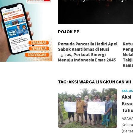
POJOK PP
am Harapan di Lahan
Pemuda Pancasila Hadiri Apel
Ketu
as Bencana: MPC PP
Sabuk Kamtibmas di Musi
Peng
«
wakarta Lestarikan Alam
Rawas, Perkuat Sinergi
Mela
bil Perhatikan Aspirasi
Menuju Indonesia Emas 2045
Takj
rga
Ram
TAG:
AKSI WARGA LINGKUNGAN VII
KAB. A
Aksi
Kead
Tah
ASAHA
Kelura
(Pers