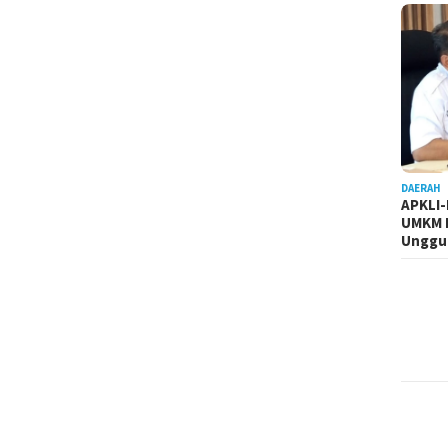
DAERAH
APKLI
UMKM R
Unggul