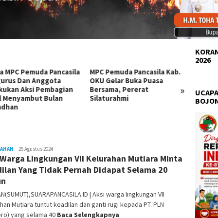
KORAN
2026
a MPC Pemuda Pancasila
MPC Pemuda Pancasila Kab.
Pemuda
urus Dan Anggota
OKU Gelar Buka Puasa
Bobos
»
kukan Aksi Pembagian
Bersama, Pererat
Berbag
UCAPA
il Menyambut Bulan
Silaturahmi
Nasi B
BOJO
adhan
SAHAN
Amin
25 Agustus 2024
 Warga Lingkungan VII Kelurahan Mutiara Minta
Harahap
ilan Yang Tidak Pernah Didapat Selama 20
un
N(SUMUT),SUARAPANCASILA.ID | Aksi warga lingkungan VII
han Mutiara tuntut keadilan dan ganti rugi kepada PT. PLN
ero) yang selama 40
Baca Selengkapnya