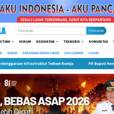
Pencarian
ISTIWA
HUKUM
KESEHATAN
TEKNOBIS
KOMUNITAS
IK
KARIR
PEDOMAN MEDIA SIBER
DISCLAIMER
LOGIN
ur Telkom Rumija
Plt Bupati Hendri Matangkan Gebyar S