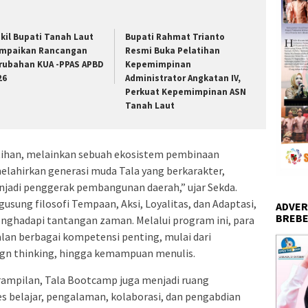
kil Bupati Tanah Laut
Bupati Rahmat Trianto
mpaikan Rancangan
Resmi Buka Pelatihan
rubahan KUA -PPAS APBD
Kepemimpinan
26
Administrator Angkatan IV,
Perkuat Kepemimpinan ASN
Tanah Laut
tihan, melainkan sebuah ekosistem pembinaan
lahirkan generasi muda Tala yang berkarakter,
menjadi penggerak pembangunan daerah,” ujar Sekda.
sung filosofi Tempaan, Aksi, Loyalitas, dan Adaptasi,
ADVER
BREBE
enghadapi tantangan zaman. Melalui program ini, para
an berbagai kompetensi penting, mulai dari
ign thinking, hingga kemampuan menulis.
erampilan, Tala Bootcamp juga menjadi ruang
s belajar, pengalaman, kolaborasi, dan pengabdian