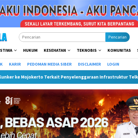
Pencarian
ISTIWA
HUKUM
KESEHATAN
TEKNOBIS
KOMUNITAS
IK
KARIR
PEDOMAN MEDIA SIBER
DISCLAIMER
LOGIN
erkait Penyelenggaraan Infrastruktur Telkom Rumija
Plt