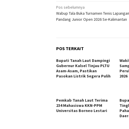
Navigasi
Pos sebelumnya
Wabup Tala Buka Turnamen Tenis Lapangan
pos
Pandang Junior Open 2026 Se-Kalimantan
POS TERKAIT
Bupati Tanah Laut Dampingi
Waki
Gubernur Kalsel Tinjau PLTU
Samp
Asam-Asam, Pastikan
Peru
Pasokan Listrik Segera Pulih
2026
Pemkab Tanah Laut Terima
Bupa
234 Mahasiswa KKN-PPM
Ting
Universitas Borneo Lestari
Paha
Daer