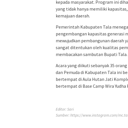
kepada masyarakat. Program ini d
yang tidak hanya memiliki kapasitas
kemajuan daerah.
Pemerintah Kabupaten Tala menega
pengembangan kapasitas generasi mu
mewujudkan pembangunan daerah yan
sangat ditentukan oleh kualitas pemu
membacakan sambutan Bupati Tala.
Acara yang diikuti sebanyak 35 oran
dan Pemuda di Kabupaten Tala ini ber
bertempat di Aula Hutan Jati Kompl
bertempat di Base Camp Wira Yudha P
Editor: Sari
Sumber:
https://www.instagram.com/mc.t