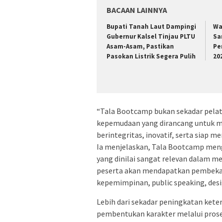
BACAAN LAINNYA
Bupati Tanah Laut Dampingi
Wa
Gubernur Kalsel Tinjau PLTU
Sa
Asam-Asam, Pastikan
Pe
Pasokan Listrik Segera Pulih
20
“Tala Bootcamp bukan sekadar pela
kepemudaan yang dirancang untuk me
berintegritas, inovatif, serta siap 
Ia menjelaskan, Tala Bootcamp mengu
yang dinilai sangat relevan dalam m
peserta akan mendapatkan pembekal
kepemimpinan, public speaking, des
Lebih dari sekadar peningkatan ket
pembentukan karakter melalui prose