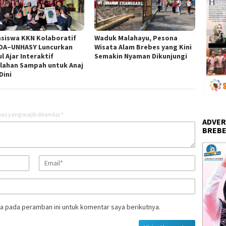
siswa KKN Kolaboratif
Waduk Malahayu, Pesona
DA–UNHASY Luncurkan
Wisata Alam Brebes yang Kini
l Ajar Interaktif
Semakin Nyaman Dikunjungi
lahan Sampah untuk Anaj
Dini
as yang wajib ditandai
*
ADVER
BREBE
a pada peramban ini untuk komentar saya berikutnya.