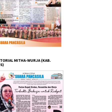
TORIAL MITHA-WURJA (KAB.
S)