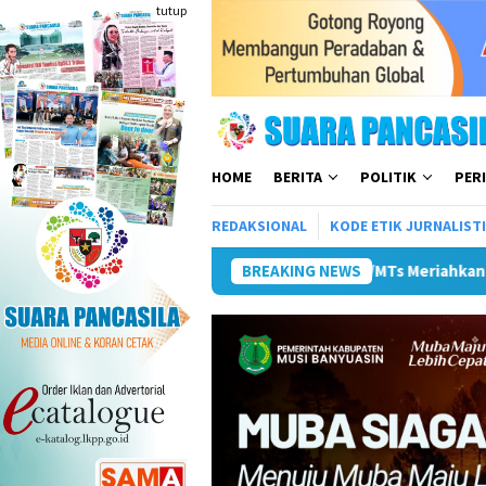
Loncat
tutup
ke
konten
HOME
BERITA
POLITIK
PER
REDAKSIONAL
KODE ETIK JURNALIST
T ke-81 RI
Pemkot Lubuk Linggau Sosialisasikan Tanda 
BREAKING NEWS