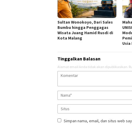
Sultan Wonokoyo, Dari Sales
Maha
Bumbu hingga Penggagas
UNIS
Wisata Juang Hamid Rusdi di
Modu
Kota Malang
Pemi
Usia 
Tinggalkan Balasan
Alamat email Anda tidak akan dipublikasikan.
Ru
Simpan nama, email, dan situs web say