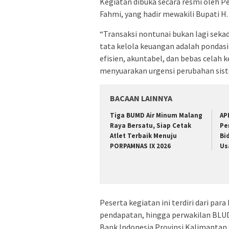
Kegiatan dibuka secara resmi oleh P
Fahmi, yang hadir mewakili Bupati H
“Transaksi nontunai bukan lagi sekad
tata kelola keuangan adalah pondasi
efisien, akuntabel, dan bebas celah
menyuarakan urgensi perubahan sist
BACAAN LAINNYA
Tiga BUMD Air Minum Malang
AP
Raya Bersatu, Siap Cetak
Pe
Atlet Terbaik Menuju
Bi
PORPAMNAS IX 2026
Us
Peserta kegiatan ini terdiri dari pa
pendapatan, hingga perwakilan BLUD
Bank Indonesia Provinsi Kalimantan S