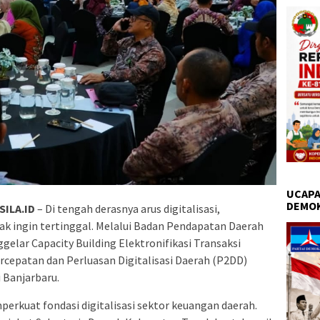
UCAPA
DEMO
SILA.ID
– Di tengah derasnya arus digitalisasi,
k ingin tertinggal. Melalui Badan Pendapatan Daerah
lar Capacity Building Elektronifikasi Transaksi
cepatan dan Perluasan Digitalisasi Daerah (P2DD)
i Banjarbaru.
perkuat fondasi digitalisasi sektor keuangan daerah.