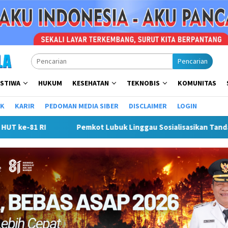
Pencarian
ISTIWA
HUKUM
KESEHATAN
TEKNOBIS
KOMUNITAS
IK
KARIR
PEDOMAN MEDIA SIBER
DISCLAIMER
LOGIN
Tangan Elektronik Untuk Percepatan SPBE
Dorong UMKM Na