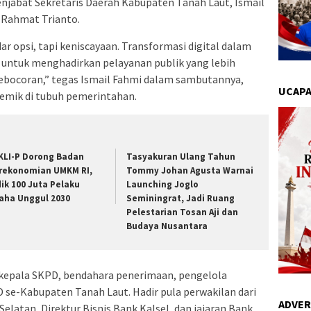
enjabat Sekretaris Daerah Kabupaten Tanah Laut, Ismail
. Rahmat Trianto.
ar opsi, tapi keniscayaan. Transformasi digital dalam
 untuk menghadirkan pelayanan publik yang lebih
 kebocoran,” tegas Ismail Fahmi dalam sambutannya,
UCAPA
emik di tubuh pemerintahan.
KLI-P Dorong Badan
Tasyakuran Ulang Tahun
rekonomian UMKM RI,
Tommy Johan Agusta Warnai
dik 100 Juta Pelaku
Launching Joglo
aha Unggul 2030
Seminingrat, Jadi Ruang
Pelestarian Tosan Aji dan
Budaya Nusantara
ra kepala SKPD, bendahara penerimaan, pengelola
 se-Kabupaten Tanah Laut. Hadir pula perwakilan dari
ADVER
elatan, Direktur Bisnis Bank Kalsel, dan jajaran Bank