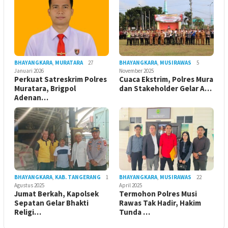
BHAYANGKARA
,
MURATARA
27
BHAYANGKARA
,
MUSIRAWAS
5
Januari 2026
November 2025
Perkuat Satreskrim Polres
Cuaca Ekstrim, Polres Mura
Muratara, Brigpol
dan Stakeholder Gelar A…
Adenan…
BHAYANGKARA
,
KAB. TANGERANG
1
BHAYANGKARA
,
MUSIRAWAS
22
Agustus 2025
April 2025
Jumat Berkah, Kapolsek
Termohon Polres Musi
Sepatan Gelar Bhakti
Rawas Tak Hadir, Hakim
Religi…
Tunda …