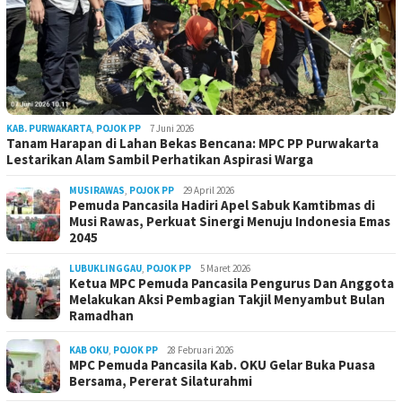
KAB. PURWAKARTA
,
POJOK PP
7 Juni 2026
Tanam Harapan di Lahan Bekas Bencana: MPC PP Purwakarta
Lestarikan Alam Sambil Perhatikan Aspirasi Warga
MUSIRAWAS
,
POJOK PP
29 April 2026
Pemuda Pancasila Hadiri Apel Sabuk Kamtibmas di
Musi Rawas, Perkuat Sinergi Menuju Indonesia Emas
2045
LUBUKLINGGAU
,
POJOK PP
5 Maret 2026
Ketua MPC Pemuda Pancasila Pengurus Dan Anggota
Melakukan Aksi Pembagian Takjil Menyambut Bulan
Ramadhan
KAB OKU
,
POJOK PP
28 Februari 2026
MPC Pemuda Pancasila Kab. OKU Gelar Buka Puasa
Bersama, Pererat Silaturahmi