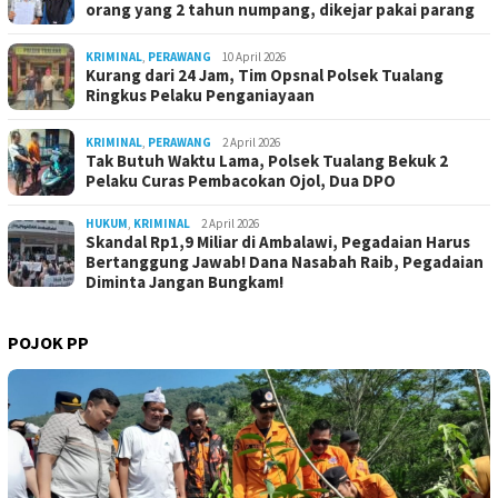
orang yang 2 tahun numpang, dikejar pakai parang
KRIMINAL
,
PERAWANG
10 April 2026
Kurang dari 24 Jam, Tim Opsnal Polsek Tualang
Ringkus Pelaku Penganiayaan
KRIMINAL
,
PERAWANG
2 April 2026
Tak Butuh Waktu Lama, Polsek Tualang Bekuk 2
Pelaku Curas Pembacokan Ojol, Dua DPO
HUKUM
,
KRIMINAL
2 April 2026
Skandal Rp1,9 Miliar di Ambalawi, Pegadaian Harus
Bertanggung Jawab! Dana Nasabah Raib, Pegadaian
Diminta Jangan Bungkam!
POJOK PP