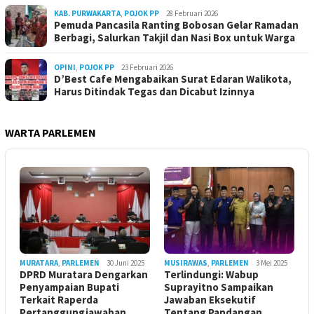
KAB. PURWAKARTA
,
POJOK PP
28 Februari 2026
Pemuda Pancasila Ranting Bobosan Gelar Ramadan
Berbagi, Salurkan Takjil dan Nasi Box untuk Warga
OPINI
,
POJOK PP
23 Februari 2026
D’Best Cafe Mengabaikan Surat Edaran Walikota,
Harus Ditindak Tegas dan Dicabut Izinnya
WARTA PARLEMEN
MURATARA
,
PARLEMEN
30 Juni 2025
MUSIRAWAS
,
PARLEMEN
3 Mei 2025
DPRD Muratara Dengarkan
Terlindungi: Wabup
Penyampaian Bupati
Suprayitno Sampaikan
Terkait Raperda
Jawaban Eksekutif
Pertanggungjawaban
Tentang Pandangan