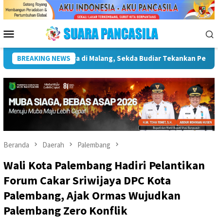
Loncat
ke
konten
Menu
Mobile
nfrastruktur Kebudayaan
BREAKING NEWS
Wakil Wali Kota Lepas Lomba Ge
Beranda
Daerah
Palembang
Wali Kota Palembang Hadiri Pelantikan
Forum Cakar Sriwijaya DPC Kota
Palembang, Ajak Ormas Wujudkan
Palembang Zero Konflik