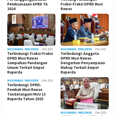
Pelaksanaaan APBD TA
Fraksi-Fraksi DPRD Musi
2024
Rawas
MUSIRAWAS
,
PARLEMEN
3 Mei 2025
MUSIRAWAS
,
PARLEMEN
2 Mei 2025
Terlindungi: Fraksi-Fraksi
Terlindungi: Anggota
DPRD Musi Rawas
DPRD Musi Rawas
Sampaikan Pandangan
Dengarkan Penyampaian
Umum Terkait Empat
Wabup Terkait Empat
Raperda
Raperda
MUSIRAWAS
,
PARLEMEN
2 Mei 2025
Terlindungi: DPRD-
Pemkab Musi Rawas
Tandatangani MoU 13
Raperda Tahun 2025
MUSIRAWAS
,
PARLEMEN
2 Mei 2025