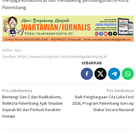
menjaga kondusivitas dan mendukung pembangunan di Kota
Palembang.
Editor: Sari
Sumber:
https://www.instagram.com/kominfopalembang.id
SEBARKAN
Navigasi
Pos sebelumnya
Pos berikutnya
Bentengi Gen Z dari Radikalisme,
Raih Penghargaan Cita Loka Fest
pos
Walikota Palembang Ajak Teladani
2026, Program Palembang Gercep
Sejarah NU dan Perkuat Karakter
Diakui Secara Nasional
Aswaja