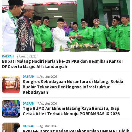
DAERAH
9 Agustus 2026
Bupati Malang Hadiri Harlah ke-28 PKB dan Resmikan Kantor
DPC serta Masjid Al Iskandariyah
DAERAH
8 Agustus 2026
Kongres Kebudayaan Nusantara di Malang, Sekda
Budiar Tekankan Pentingnya Infrastruktur
Kebudayaan
DAERAH
7 Agustus 2026
Tiga BUMD Air Minum Malang Raya Bersatu, Siap
Cetak Atlet Terbaik Menuju PORPAMNAS IX 2026
DAERAH
5 Agustus 2026
APKLI-P Dorong Badan Perekonomian UMKM RI, Bidik