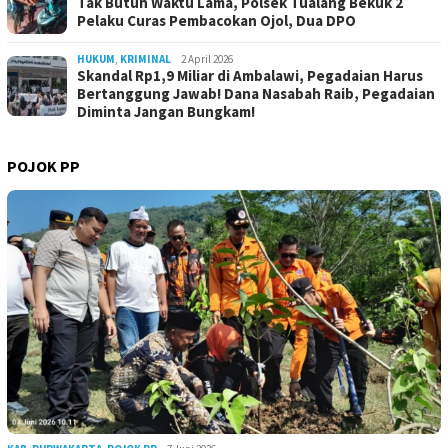
Tak Butuh Waktu Lama, Polsek Tualang Bekuk 2
Pelaku Curas Pembacokan Ojol, Dua DPO
HUKUM
,
KRIMINAL
2 April 2026
Skandal Rp1,9 Miliar di Ambalawi, Pegadaian Harus
Bertanggung Jawab! Dana Nasabah Raib, Pegadaian
Diminta Jangan Bungkam!
POJOK PP