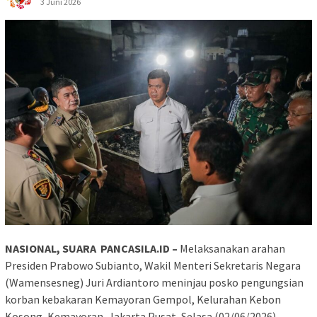
3 Juni 2026
NASIONAL, SUARA PANCASILA.ID –
Melaksanakan arahan
Presiden Prabowo Subianto, Wakil Menteri Sekretaris Negara
(Wamensesneg) Juri Ardiantoro meninjau posko pengungsian
korban kebakaran Kemayoran Gempol, Kelurahan Kebon
Kosong, Kemayoran, Jakarta Pusat, Selasa (02/06/2026)