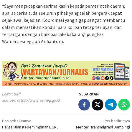
“Saya mengucapkan terima kasih kepada pemerintah daerah,
aparat terkait, dan seluruh pihak yang telah bergerak cepat
sejak awal kejadian. Koordinasi yang sigap sangat membantu
dalam memastikan kondisi para korban tetap terlayani dan
tertangani dengan baik pascakebakaran,” pungkas
Wamensesneg Juri Ardiantoro.
Editor: Sari
SEBARKAN
Sumber:
https://www.setneg.go.id
Navigasi
Pos sebelumnya
Pos berikutnya
Pergantian Kepemimpinan BGN,
Menteri Transmigrasi Dampingi
pos