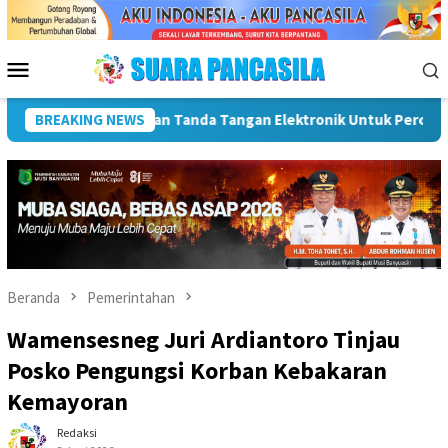
Loncat
ke
konten
Menu
Mobile
Dorong UMKM Naik Kelas, Ratu Dewa Tekankan Pentingnya AI 
BREAKING NEWS
Beranda
Pemerintahan
Wamensesneg Juri Ardiantoro Tinjau
Posko Pengungsi Korban Kebakaran
Kemayoran
Redaksi