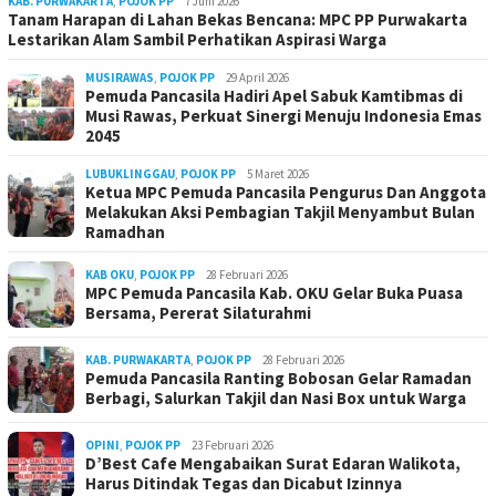
KAB. PURWAKARTA
,
POJOK PP
7 Juni 2026
Tanam Harapan di Lahan Bekas Bencana: MPC PP Purwakarta
Lestarikan Alam Sambil Perhatikan Aspirasi Warga
MUSIRAWAS
,
POJOK PP
29 April 2026
Pemuda Pancasila Hadiri Apel Sabuk Kamtibmas di
Musi Rawas, Perkuat Sinergi Menuju Indonesia Emas
2045
LUBUKLINGGAU
,
POJOK PP
5 Maret 2026
Ketua MPC Pemuda Pancasila Pengurus Dan Anggota
Melakukan Aksi Pembagian Takjil Menyambut Bulan
Ramadhan
KAB OKU
,
POJOK PP
28 Februari 2026
MPC Pemuda Pancasila Kab. OKU Gelar Buka Puasa
Bersama, Pererat Silaturahmi
KAB. PURWAKARTA
,
POJOK PP
28 Februari 2026
Pemuda Pancasila Ranting Bobosan Gelar Ramadan
Berbagi, Salurkan Takjil dan Nasi Box untuk Warga
OPINI
,
POJOK PP
23 Februari 2026
D’Best Cafe Mengabaikan Surat Edaran Walikota,
Harus Ditindak Tegas dan Dicabut Izinnya