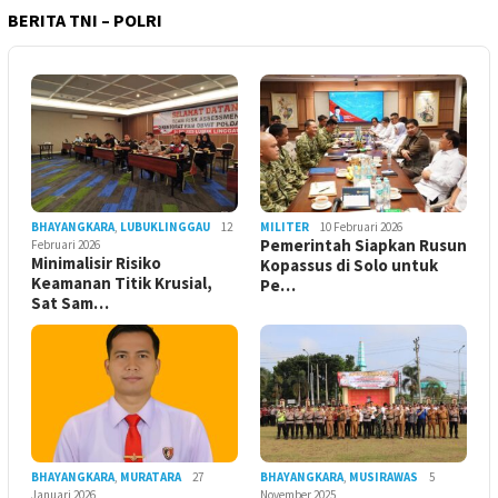
BERITA TNI – POLRI
BHAYANGKARA
,
LUBUKLINGGAU
12
MILITER
10 Februari 2026
Pemerintah Siapkan Rusun
Februari 2026
Minimalisir Risiko
Kopassus di Solo untuk
Keamanan Titik Krusial,
Pe…
Sat Sam…
BHAYANGKARA
,
MURATARA
27
BHAYANGKARA
,
MUSIRAWAS
5
Januari 2026
November 2025