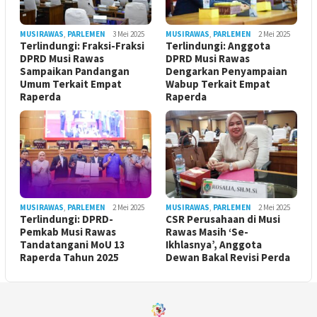
MUSIRAWAS
,
PARLEMEN
3 Mei 2025
MUSIRAWAS
,
PARLEMEN
2 Mei 2025
Terlindungi: Fraksi-Fraksi
Terlindungi: Anggota
DPRD Musi Rawas
DPRD Musi Rawas
Sampaikan Pandangan
Dengarkan Penyampaian
Umum Terkait Empat
Wabup Terkait Empat
Raperda
Raperda
MUSIRAWAS
,
PARLEMEN
2 Mei 2025
MUSIRAWAS
,
PARLEMEN
2 Mei 2025
Terlindungi: DPRD-
CSR Perusahaan di Musi
Pemkab Musi Rawas
Rawas Masih ‘Se-
Tandatangani MoU 13
Ikhlasnya’, Anggota
Raperda Tahun 2025
Dewan Bakal Revisi Perda ‎