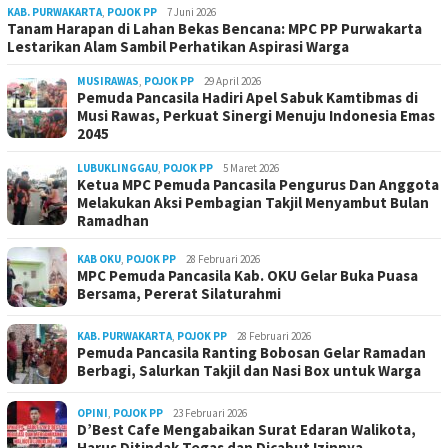
KAB. PURWAKARTA
,
POJOK PP
7 Juni 2026
Tanam Harapan di Lahan Bekas Bencana: MPC PP Purwakarta
Lestarikan Alam Sambil Perhatikan Aspirasi Warga
MUSIRAWAS
,
POJOK PP
29 April 2026
Pemuda Pancasila Hadiri Apel Sabuk Kamtibmas di
Musi Rawas, Perkuat Sinergi Menuju Indonesia Emas
2045
LUBUKLINGGAU
,
POJOK PP
5 Maret 2026
Ketua MPC Pemuda Pancasila Pengurus Dan Anggota
Melakukan Aksi Pembagian Takjil Menyambut Bulan
Ramadhan
KAB OKU
,
POJOK PP
28 Februari 2026
MPC Pemuda Pancasila Kab. OKU Gelar Buka Puasa
Bersama, Pererat Silaturahmi
KAB. PURWAKARTA
,
POJOK PP
28 Februari 2026
Pemuda Pancasila Ranting Bobosan Gelar Ramadan
Berbagi, Salurkan Takjil dan Nasi Box untuk Warga
OPINI
,
POJOK PP
23 Februari 2026
D’Best Cafe Mengabaikan Surat Edaran Walikota,
Harus Ditindak Tegas dan Dicabut Izinnya