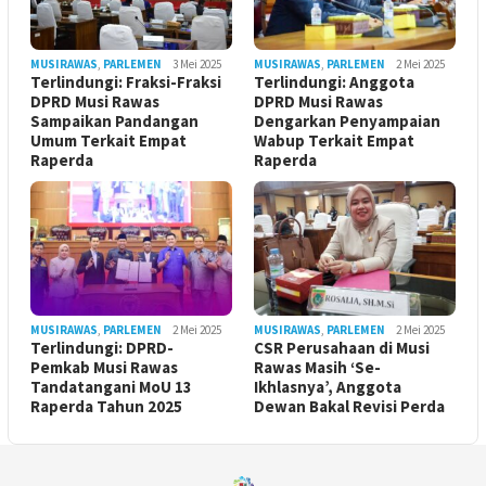
MUSIRAWAS
,
PARLEMEN
3 Mei 2025
MUSIRAWAS
,
PARLEMEN
2 Mei 2025
Terlindungi: Fraksi-Fraksi
Terlindungi: Anggota
DPRD Musi Rawas
DPRD Musi Rawas
Sampaikan Pandangan
Dengarkan Penyampaian
Umum Terkait Empat
Wabup Terkait Empat
Raperda
Raperda
MUSIRAWAS
,
PARLEMEN
2 Mei 2025
MUSIRAWAS
,
PARLEMEN
2 Mei 2025
Terlindungi: DPRD-
CSR Perusahaan di Musi
Pemkab Musi Rawas
Rawas Masih ‘Se-
Tandatangani MoU 13
Ikhlasnya’, Anggota
Raperda Tahun 2025
Dewan Bakal Revisi Perda ‎