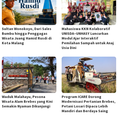
Sultan Wonokoyo, Dari Sales
Mahasiswa KKN Kolaboratif
Bumbu hingga Penggagas
UNISDA–UNHASY Luncurkan
Wisata Juang Hamid Rusdi di
Modul Ajar Interaktif
Kota Malang
Pemilahan Sampah untuk Anaj
Usia Dini
Waduk Malahayu, Pesona
Program ICARE Dorong
Wisata Alam Brebes yang Kini
Modernisasi Pertanian Brebes,
Semakin Nyaman Dikunjungi
Petani Losari Dipacu Lebih
Mandiri dan Berdaya Saing