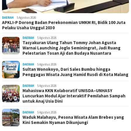
DAERAH
5 Agustus 2026
APKLI-P Dorong Badan Perekonomian UMKM RI, Bidik 100 Juta
Pelaku Usaha Unggul 2030
DAERAH
5 Agustus 2026
Tasyakuran Ulang Tahun Tommy Johan Agusta
Warnai Launching Joglo Seminingrat, Jadi Ruang
Pelestarian Tosan Aji dan Budaya Nusantara
DAERAH
5 Agustus 2026
Sultan Wonokoyo, Dari Sales Bumbu hingga
Penggagas Wisata Juang Hamid Rusdi di Kota Malang
DAERAH
5 Agustus 2026
Mahasiswa KKN Kolaboratif UNISDA–UNHASY
Luncurkan Modul Ajar Interaktif Pemilahan Sampah
untuk Anaj Usia Dini
DAERAH
5 Agustus 2026
Waduk Malahayu, Pesona Wisata Alam Brebes yang
Kini Semakin Nyaman Dikunjungi