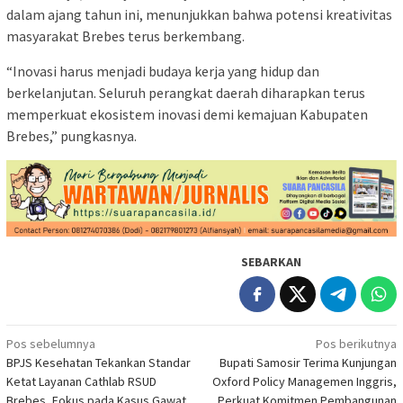
dalam ajang tahun ini, menunjukkan bahwa potensi kreativitas
masyarakat Brebes terus berkembang.
“Inovasi harus menjadi budaya kerja yang hidup dan
berkelanjutan. Seluruh perangkat daerah diharapkan terus
memperkuat ekosistem inovasi demi kemajuan Kabupaten
Brebes,” pungkasnya.
SEBARKAN
Navigasi
Pos sebelumnya
Pos berikutnya
BPJS Kesehatan Tekankan Standar
Bupati Samosir Terima Kunjungan
pos
Ketat Layanan Cathlab RSUD
Oxford Policy Managemen Inggris,
Brebes, Fokus pada Kasus Gawat
Perkuat Komitmen Pembangunan