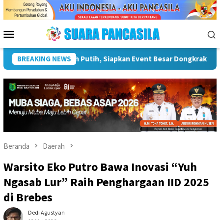
Loncat
ke
konten
Menu
Mobile
ta
BREAKING NEWS
Plt Bupati Hendri Dukung Percepatan Penyaluran DAK 
Beranda
Daerah
Warsito Eko Putro Bawa Inovasi “Yuh
Ngasab Lur” Raih Penghargaan IID 2025
di Brebes
Dedi Agustyan