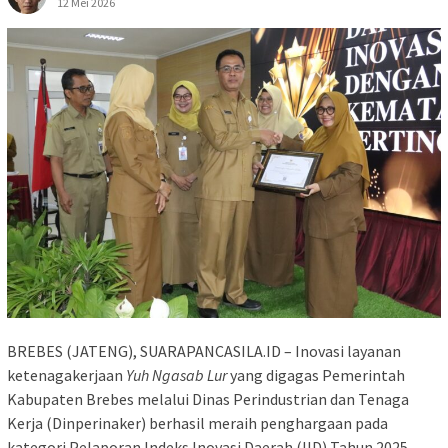
12 Mei 2026
BREBES (JATENG), SUARAPANCASILA.ID – Inovasi layanan
ketenagakerjaan
Yuh Ngasab Lur
yang digagas Pemerintah
Kabupaten Brebes melalui Dinas Perindustrian dan Tenaga
Kerja (Dinperinaker) berhasil meraih penghargaan pada
kategori Pelaporan Indeks Inovasi Daerah (IID) Tahun 2025.