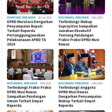
MURATARA
,
PARLEMEN
30 Juni 2025
MUSIRAWAS
,
PARLEMEN
3 Mei 2025
DPRD Muratara Dengarkan
Terlindungi: Wabup
Penyampaian Bupati
Suprayitno Sampaikan
Terkait Raperda
Jawaban Eksekutif
Pertanggungjawaban
Tentang Pandangan
Pelaksanaaan APBD TA
Fraksi-Fraksi DPRD Musi
2024
Rawas
MUSIRAWAS
,
PARLEMEN
3 Mei 2025
MUSIRAWAS
,
PARLEMEN
2 Mei 2025
Terlindungi: Fraksi-Fraksi
Terlindungi: Anggota
DPRD Musi Rawas
DPRD Musi Rawas
Sampaikan Pandangan
Dengarkan Penyampaian
Umum Terkait Empat
Wabup Terkait Empat
Raperda
Raperda