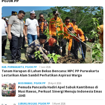
POJOK PP
KAB. PURWAKARTA
,
POJOK PP
7 Juni 2026
Tanam Harapan di Lahan Bekas Bencana: MPC PP Purwakarta
Lestarikan Alam Sambil Perhatikan Aspirasi Warga
MUSIRAWAS
,
POJOK PP
29 April 2026
Pemuda Pancasila Hadiri Apel Sabuk Kamtibmas di
Musi Rawas, Perkuat Sinergi Menuju Indonesia Emas
2045
LUBUKLINGGAU
,
POJOK PP
5 Maret 2026