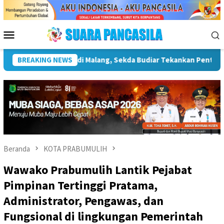
Loncat
ke
konten
Menu
Mobile
 Kebudayaan
BREAKING NEWS
Wakil Wali Kota Lepas Lomba Gerak Jalan Ti
Beranda
KOTA PRABUMULIH
Wawako Prabumulih Lantik Pejabat
Pimpinan Tertinggi Pratama,
Administrator, Pengawas, dan
Fungsional di lingkungan Pemerintah