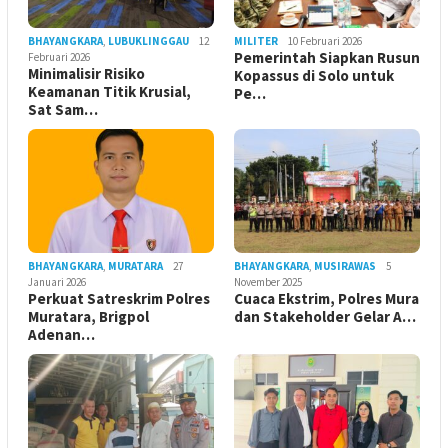
BHAYANGKARA
,
LUBUKLINGGAU
12
MILITER
10 Februari 2026
Pemerintah Siapkan Rusun
Februari 2026
Minimalisir Risiko
Kopassus di Solo untuk
Keamanan Titik Krusial,
Pe…
Sat Sam…
BHAYANGKARA
,
MURATARA
27
BHAYANGKARA
,
MUSIRAWAS
5
Januari 2026
November 2025
Perkuat Satreskrim Polres
Cuaca Ekstrim, Polres Mura
Muratara, Brigpol
dan Stakeholder Gelar A…
Adenan…