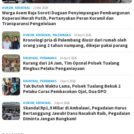
HUKUM
,
KRIMINAL
12 Mei 2026
Warga Asem Raja Soroti Dugaan Penyimpangan Pembangunan
Koperasi Merah Putih, Pertanyakan Peran Koramil dan
Transparansi Pengelolaan
HUKUM
,
KRIMINAL
,
PALEMBANG
10 April 2026
Kronologi pria di Palembang diusir dari rumah oleh
orang yang 2 tahun numpang, dikejar pakai parang
KRIMINAL
,
PERAWANG
10 April 2026
Kurang dari 24 Jam, Tim Opsnal Polsek Tualang
Ringkus Pelaku Penganiayaan
KRIMINAL
,
PERAWANG
2 April 2026
Tak Butuh Waktu Lama, Polsek Tualang Bekuk 2
Pelaku Curas Pembacokan Ojol, Dua DPO
HUKUM
,
KRIMINAL
2 April 2026
Skandal Rp1,9 Miliar di Ambalawi, Pegadaian Harus
Bertanggung Jawab! Dana Nasabah Raib, Pegadaian
Diminta Jangan Bungkam!