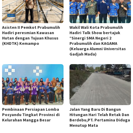
Asisten II Pemkot Prabumulih
Wakil Wali Kota Prabumulih
Hadiri peresmian Kawasan
Hadiri Talk Show bertajuk
Hutan dengan Tujuan Khusus
“Sinergi SMA Negeri 2
(KHDTK) Kemampo
Prabumulih dan KAGAMA
(Keluarga Alumni Universitas
Gadjah Mada)
Pembinaan Persiapan Lomba
Jalan Yang Baru Di Bangun
Posyandu Tingkat Provinsi di
Hitungan Hari Telah Retak Dan
Kelurahan Mangga Besar
Berdebu,PT. Pertamina Diduga
Menutup Mata