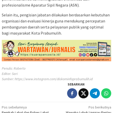
profesionalisme Aparatur Sipil Negara (ASN).
Selain itu, pengisian jabatan dilakukan berdasarkan kebutuhan
organisasi dan evaluasi kinerja guna mendukung percepatan
pembangunan daerah serta pelayanan publik yang optimal
bagi masyarakat Kota Prabumulih.
Penulis: Roberto
Editor: Sari
Sumber:
https://www.instagram.com/diskominfoprabumulih.id
SEBARKAN
Navigasi
Pos sebelumnya
Pos berikutnya
Pemkab Lahat dan Polres Lahat
Wawako Lubuk Linggau Pantau