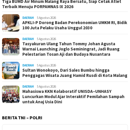
Tiga BUMD Air Minum Malang Raya Bersatu, Siap Cetak Atlet
Terbaik Menuju PORPAMNAS IX 2026
DAERAH
5 Agustus 2026
APKLI-P Dorong Badan Perekonomian UMKM RI, Bidik
100 Juta Pelaku Usaha Unggul 2030
DAERAH
5 Agustus 2026
Tasyakuran Ulang Tahun Tommy Johan Agusta
Warnai Launching Joglo Seminingrat, Jadi Ruang
Pelestarian Tosan Aji dan Budaya Nusantara
DAERAH
5 Agustus 2026
Sultan Wonokoyo, Dari Sales Bumbu hingga
Penggagas Wisata Juang Hamid Rusdi di Kota Malang
DAERAH
5 Agustus 2026
Mahasiswa KKN Kolaboratif UNISDA–UNHASY
Luncurkan Modul Ajar Interaktif Pemilahan Sampah
untuk Anaj Usia Dini
BERITA TNI – POLRI