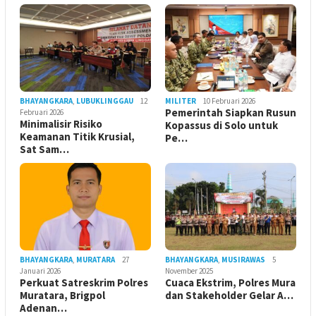
BHAYANGKARA
,
LUBUKLINGGAU
12
MILITER
10 Februari 2026
Pemerintah Siapkan Rusun
Februari 2026
Minimalisir Risiko
Kopassus di Solo untuk
Keamanan Titik Krusial,
Pe…
Sat Sam…
BHAYANGKARA
,
MURATARA
27
BHAYANGKARA
,
MUSIRAWAS
5
Januari 2026
November 2025
Perkuat Satreskrim Polres
Cuaca Ekstrim, Polres Mura
Muratara, Brigpol
dan Stakeholder Gelar A…
Adenan…