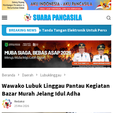
Loncat
ke
konten
Menu
Mobile
atan SPBE
BREAKING NEWS
Dorong UMKM Naik Kelas, Ratu Dewa Tekankan P
Beranda
Daerah
Lubuklinggau
Wawako Lubuk Linggau Pantau Kegiatan
Bazar Murah Jelang Idul Adha
Redaksi
25 Mei 2026