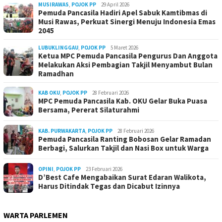
MUSIRAWAS
,
POJOK PP
29 April 2026
Pemuda Pancasila Hadiri Apel Sabuk Kamtibmas di
Musi Rawas, Perkuat Sinergi Menuju Indonesia Emas
2045
LUBUKLINGGAU
,
POJOK PP
5 Maret 2026
Ketua MPC Pemuda Pancasila Pengurus Dan Anggota
Melakukan Aksi Pembagian Takjil Menyambut Bulan
Ramadhan
KAB OKU
,
POJOK PP
28 Februari 2026
MPC Pemuda Pancasila Kab. OKU Gelar Buka Puasa
Bersama, Pererat Silaturahmi
KAB. PURWAKARTA
,
POJOK PP
28 Februari 2026
Pemuda Pancasila Ranting Bobosan Gelar Ramadan
Berbagi, Salurkan Takjil dan Nasi Box untuk Warga
OPINI
,
POJOK PP
23 Februari 2026
D’Best Cafe Mengabaikan Surat Edaran Walikota,
Harus Ditindak Tegas dan Dicabut Izinnya
WARTA PARLEMEN