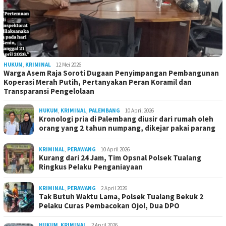
HUKUM
,
KRIMINAL
12 Mei 2026
Warga Asem Raja Soroti Dugaan Penyimpangan Pembangunan
Koperasi Merah Putih, Pertanyakan Peran Koramil dan
Transparansi Pengelolaan
HUKUM
,
KRIMINAL
,
PALEMBANG
10 April 2026
Kronologi pria di Palembang diusir dari rumah oleh
orang yang 2 tahun numpang, dikejar pakai parang
KRIMINAL
,
PERAWANG
10 April 2026
Kurang dari 24 Jam, Tim Opsnal Polsek Tualang
Ringkus Pelaku Penganiayaan
KRIMINAL
,
PERAWANG
2 April 2026
Tak Butuh Waktu Lama, Polsek Tualang Bekuk 2
Pelaku Curas Pembacokan Ojol, Dua DPO
HUKUM
,
KRIMINAL
2 April 2026