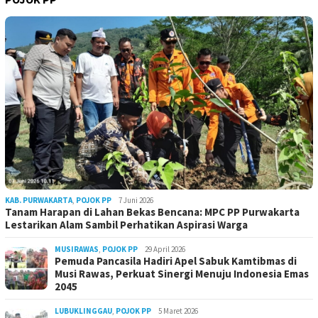
KAB. PURWAKARTA
,
POJOK PP
7 Juni 2026
Tanam Harapan di Lahan Bekas Bencana: MPC PP Purwakarta
Lestarikan Alam Sambil Perhatikan Aspirasi Warga
MUSIRAWAS
,
POJOK PP
29 April 2026
Pemuda Pancasila Hadiri Apel Sabuk Kamtibmas di
Musi Rawas, Perkuat Sinergi Menuju Indonesia Emas
2045
LUBUKLINGGAU
,
POJOK PP
5 Maret 2026