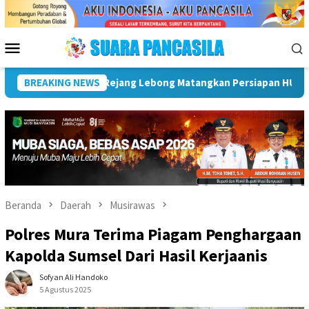
Loncat
ke
konten
Menu
Mobile
BREAKING NEWS
Plt Bupati Hadiri Pemusnahan Barang Bukti 88 Perkara Di 
Beranda
Daerah
Musirawas
Polres Mura Terima Piagam Penghargaan
Kapolda Sumsel Dari Hasil Kerjaanis
Sofyan Ali Handoko
5 Agustus 2025