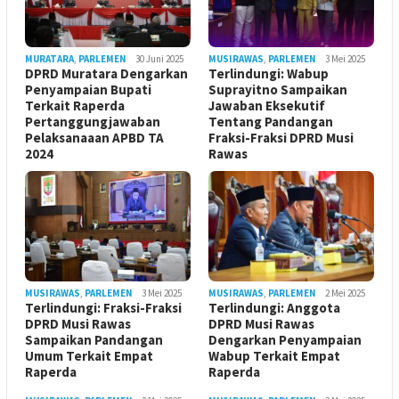
MURATARA
,
PARLEMEN
30 Juni 2025
MUSIRAWAS
,
PARLEMEN
3 Mei 2025
DPRD Muratara Dengarkan
Terlindungi: Wabup
Penyampaian Bupati
Suprayitno Sampaikan
Terkait Raperda
Jawaban Eksekutif
Pertanggungjawaban
Tentang Pandangan
Pelaksanaaan APBD TA
Fraksi-Fraksi DPRD Musi
2024
Rawas
MUSIRAWAS
,
PARLEMEN
3 Mei 2025
MUSIRAWAS
,
PARLEMEN
2 Mei 2025
Terlindungi: Fraksi-Fraksi
Terlindungi: Anggota
DPRD Musi Rawas
DPRD Musi Rawas
Sampaikan Pandangan
Dengarkan Penyampaian
Umum Terkait Empat
Wabup Terkait Empat
Raperda
Raperda