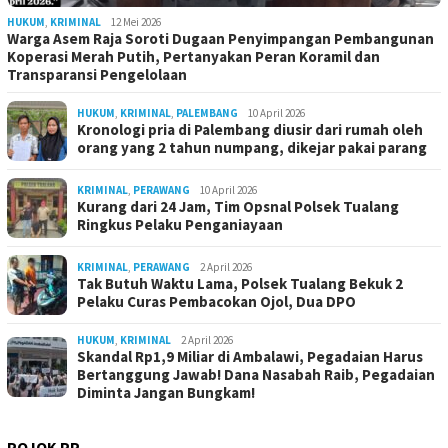
HUKUM
,
KRIMINAL
12 Mei 2026
Warga Asem Raja Soroti Dugaan Penyimpangan Pembangunan
Koperasi Merah Putih, Pertanyakan Peran Koramil dan
Transparansi Pengelolaan
HUKUM
,
KRIMINAL
,
PALEMBANG
10 April 2026
Kronologi pria di Palembang diusir dari rumah oleh
orang yang 2 tahun numpang, dikejar pakai parang
KRIMINAL
,
PERAWANG
10 April 2026
Kurang dari 24 Jam, Tim Opsnal Polsek Tualang
Ringkus Pelaku Penganiayaan
KRIMINAL
,
PERAWANG
2 April 2026
Tak Butuh Waktu Lama, Polsek Tualang Bekuk 2
Pelaku Curas Pembacokan Ojol, Dua DPO
HUKUM
,
KRIMINAL
2 April 2026
Skandal Rp1,9 Miliar di Ambalawi, Pegadaian Harus
Bertanggung Jawab! Dana Nasabah Raib, Pegadaian
Diminta Jangan Bungkam!
POJOK PP