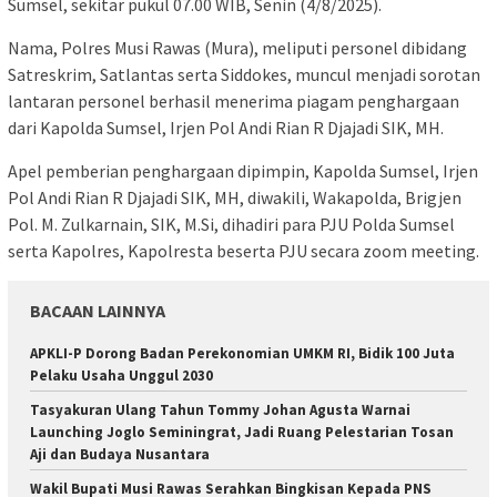
Sumsel, sekitar pukul 07.00 WIB, Senin (4/8/2025).
Nama, Polres Musi Rawas (Mura), meliputi personel dibidang
Satreskrim, Satlantas serta Siddokes, muncul menjadi sorotan
lantaran personel berhasil menerima piagam penghargaan
dari Kapolda Sumsel, Irjen Pol Andi Rian R Djajadi SIK, MH.
Apel pemberian penghargaan dipimpin, Kapolda Sumsel, Irjen
Pol Andi Rian R Djajadi SIK, MH, diwakili, Wakapolda, Brigjen
Pol. M. Zulkarnain, SIK, M.Si, dihadiri para PJU Polda Sumsel
serta Kapolres, Kapolresta beserta PJU secara zoom meeting.
BACAAN LAINNYA
APKLI-P Dorong Badan Perekonomian UMKM RI, Bidik 100 Juta
Pelaku Usaha Unggul 2030
Tasyakuran Ulang Tahun Tommy Johan Agusta Warnai
Launching Joglo Seminingrat, Jadi Ruang Pelestarian Tosan
Aji dan Budaya Nusantara
Wakil Bupati Musi Rawas Serahkan Bingkisan Kepada PNS