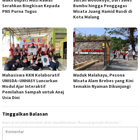
Wakil Bupati Musi Rawas
Sultan Wonokoyo, Dari Sales
Serahkan Bingkisan Kepada
Bumbu hingga Penggagas
PNS Purna Tugus
Wisata Juang Hamid Rusdi di
Kota Malang
Mahasiswa KKN Kolaboratif
Waduk Malahayu, Pesona
UNISDA–UNHASY Luncurkan
Wisata Alam Brebes yang Kini
Modul Ajar Interaktif
Semakin Nyaman Dikunjungi
Pemilahan Sampah untuk Anaj
Usia Dini
Tinggalkan Balasan
Alamat email Anda tidak akan dipublikasikan.
Ruas yang wajib ditandai
*