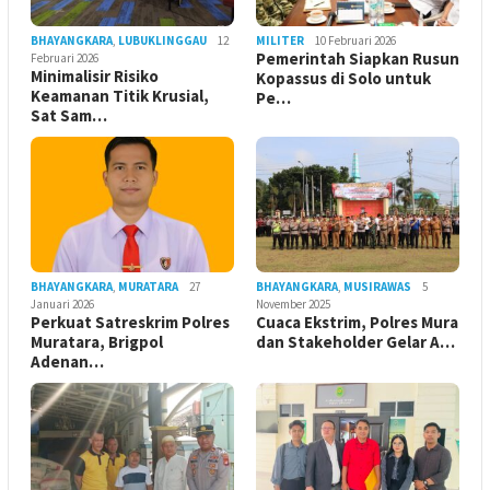
BHAYANGKARA
,
LUBUKLINGGAU
12
MILITER
10 Februari 2026
Pemerintah Siapkan Rusun
Februari 2026
Minimalisir Risiko
Kopassus di Solo untuk
Keamanan Titik Krusial,
Pe…
Sat Sam…
BHAYANGKARA
,
MURATARA
27
BHAYANGKARA
,
MUSIRAWAS
5
Januari 2026
November 2025
Perkuat Satreskrim Polres
Cuaca Ekstrim, Polres Mura
Muratara, Brigpol
dan Stakeholder Gelar A…
Adenan…