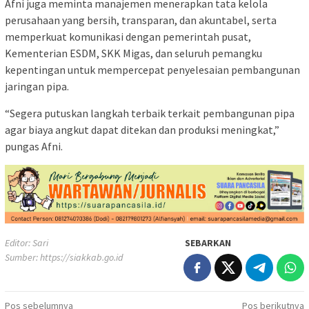
Afni juga meminta manajemen menerapkan tata kelola
perusahaan yang bersih, transparan, dan akuntabel, serta
memperkuat komunikasi dengan pemerintah pusat,
Kementerian ESDM, SKK Migas, dan seluruh pemangku
kepentingan untuk mempercepat penyelesaian pembangunan
jaringan pipa.
“Segera putuskan langkah terbaik terkait pembangunan pipa
agar biaya angkut dapat ditekan dan produksi meningkat,”
pungas Afni.
Editor: Sari
SEBARKAN
Sumber:
https://siakkab.go.id
Navigasi
Pos sebelumnya
Pos berikutnya