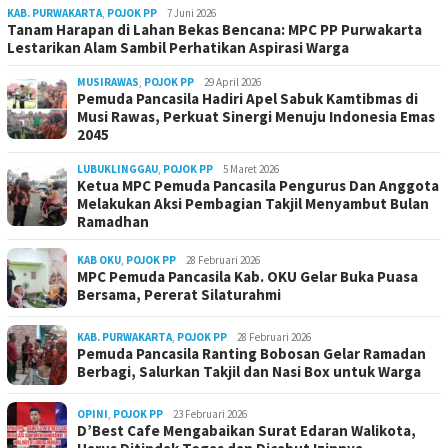
KAB. PURWAKARTA
,
POJOK PP
7 Juni 2026
Tanam Harapan di Lahan Bekas Bencana: MPC PP Purwakarta
Lestarikan Alam Sambil Perhatikan Aspirasi Warga
MUSIRAWAS
,
POJOK PP
29 April 2026
Pemuda Pancasila Hadiri Apel Sabuk Kamtibmas di
Musi Rawas, Perkuat Sinergi Menuju Indonesia Emas
2045
LUBUKLINGGAU
,
POJOK PP
5 Maret 2026
Ketua MPC Pemuda Pancasila Pengurus Dan Anggota
Melakukan Aksi Pembagian Takjil Menyambut Bulan
Ramadhan
KAB OKU
,
POJOK PP
28 Februari 2026
MPC Pemuda Pancasila Kab. OKU Gelar Buka Puasa
Bersama, Pererat Silaturahmi
KAB. PURWAKARTA
,
POJOK PP
28 Februari 2026
Pemuda Pancasila Ranting Bobosan Gelar Ramadan
Berbagi, Salurkan Takjil dan Nasi Box untuk Warga
OPINI
,
POJOK PP
23 Februari 2026
D’Best Cafe Mengabaikan Surat Edaran Walikota,