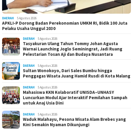
DAERAH
5 Agustus 2026
APKLI-P Dorong Badan Perekonomian UMKM RI, Bidik 100 Juta
Pelaku Usaha Unggul 2030
DAERAH
5 Agustus 2026
Tasyakuran Ulang Tahun Tommy Johan Agusta
Warnai Launching Joglo Seminingrat, Jadi Ruang
Pelestarian Tosan Aji dan Budaya Nusantara
DAERAH
5 Agustus 2026
Sultan Wonokoyo, Dari Sales Bumbu hingga
Penggagas Wisata Juang Hamid Rusdi di Kota Malang
DAERAH
5 Agustus 2026
Mahasiswa KKN Kolaboratif UNISDA–UNHASY
Luncurkan Modul Ajar Interaktif Pemilahan Sampah
untuk Anaj Usia Dini
DAERAH
5 Agustus 2026
Waduk Malahayu, Pesona Wisata Alam Brebes yang
Kini Semakin Nyaman Dikunjungi