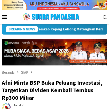
Loncat
ke
konten
Menu
Mobile
Ke-81
BREAKING NEWS
Plt Bupati Hadiri Pemusnahan Barang Bukti 88 Perk
Beranda
SIAK
Afni Minta BSP Buka Peluang Investasi,
Targetkan Dividen Kembali Tembus
Rp300 Miliar
Redaksi