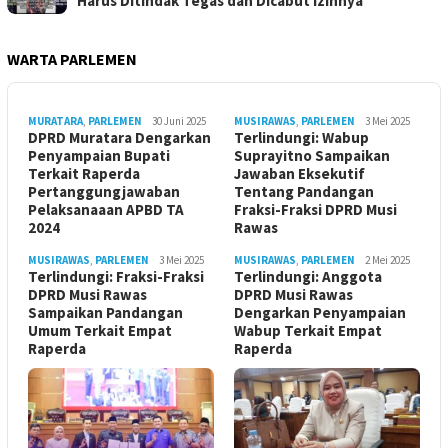
Harus Ditindak Tegas dan Dicabut Izinnya
WARTA PARLEMEN
MURATARA
,
PARLEMEN
30 Juni 2025
MUSIRAWAS
,
PARLEMEN
3 Mei 2025
DPRD Muratara Dengarkan
Terlindungi: Wabup
Penyampaian Bupati
Suprayitno Sampaikan
Terkait Raperda
Jawaban Eksekutif
Pertanggungjawaban
Tentang Pandangan
Pelaksanaaan APBD TA
Fraksi-Fraksi DPRD Musi
2024
Rawas
MUSIRAWAS
,
PARLEMEN
3 Mei 2025
MUSIRAWAS
,
PARLEMEN
2 Mei 2025
Terlindungi: Fraksi-Fraksi
Terlindungi: Anggota
DPRD Musi Rawas
DPRD Musi Rawas
Sampaikan Pandangan
Dengarkan Penyampaian
Umum Terkait Empat
Wabup Terkait Empat
Raperda
Raperda