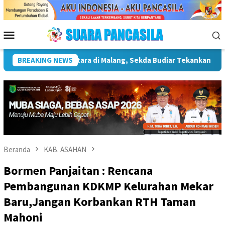
Loncat
ke
konten
Menu
Mobile
ingnya Infrastruktur Kebudayaan
BREAKING NEWS
Wakil Wali Kota Lepas 
Beranda
KAB. ASAHAN
Bormen Panjaitan : Rencana
Pembangunan KDKMP Kelurahan Mekar
Baru,Jangan Korbankan RTH Taman
Mahoni