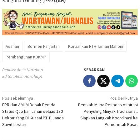
Bangunan Gedung (PBG).
(AH)
Asahan
Bormen Panjaitan
Korbankan RTH Taman Mahoni
Pembangunan KDKMP
Penulis: Amin Harahap
SEBARKAN
Editor: Amin Harahap1
Navigasi
Pos sebelumnya
Pos berikutnya
FPR dan AMLM Desak Pemda
Pemkab Muba Respons Aspirasi
pos
Status Quo kan Lahan seluas 130
Penyuling Minyak Tradisional,
Hektar Yang Di Kuasai PT. Djuanda
Siapkan Langkah Koordinasi ke
Sawit Lestari
Pemerintah Pusat