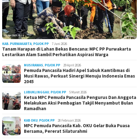
KAB. PURWAKARTA
,
POJOK PP
7 Juni 2026
Tanam Harapan di Lahan Bekas Bencana: MPC PP Purwakarta
Lestarikan Alam Sambil Perhatikan Aspirasi Warga
MUSIRAWAS
,
POJOK PP
29 April 2026
Pemuda Pancasila Hadiri Apel Sabuk Kamtibmas di
Musi Rawas, Perkuat Sinergi Menuju Indonesia Emas
2045
LUBUKLINGGAU
,
POJOK PP
5 Maret 2026
Ketua MPC Pemuda Pancasila Pengurus Dan Anggota
Melakukan Aksi Pembagian Takjil Menyambut Bulan
Ramadhan
KAB OKU
,
POJOK PP
28 Februari 2026
MPC Pemuda Pancasila Kab. OKU Gelar Buka Puasa
Bersama, Pererat Silaturahmi