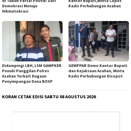
di Tubuh Partai Politik: Dari
Kantor Bupati,Minta Copot
Demokrasi Menuju
Kadis Perhubungan Asahan
Hikmatokrasi
Didampingi LBH, LSM GAMPKER
GEMPPAR Demo Kantor Bupati
Penuhi Panggilan Polres
dan Kejaksaan Asahan, Minta
Asahan Terkait Dugaan
Kadis Perhubungan Dicopot
Penyimpangan Dana BOSP
KORAN CETAK EDISI SABTU 08 AGUSTUS 2026