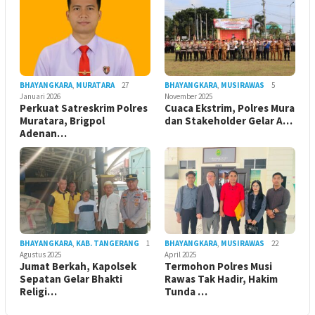
BHAYANGKARA
,
MURATARA
27
BHAYANGKARA
,
MUSIRAWAS
5
Januari 2026
November 2025
Perkuat Satreskrim Polres
Cuaca Ekstrim, Polres Mura
Muratara, Brigpol
dan Stakeholder Gelar A…
Adenan…
BHAYANGKARA
,
KAB. TANGERANG
1
BHAYANGKARA
,
MUSIRAWAS
22
Agustus 2025
April 2025
Jumat Berkah, Kapolsek
Termohon Polres Musi
Sepatan Gelar Bhakti
Rawas Tak Hadir, Hakim
Religi…
Tunda …