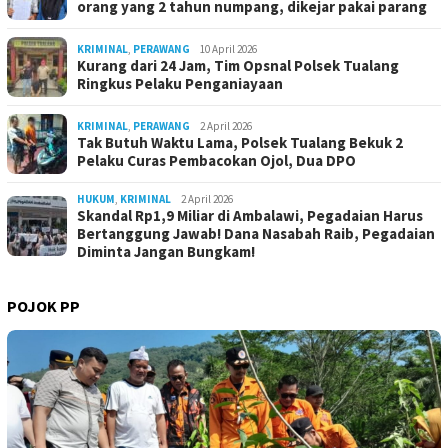
orang yang 2 tahun numpang, dikejar pakai parang
KRIMINAL
,
PERAWANG
10 April 2026
Kurang dari 24 Jam, Tim Opsnal Polsek Tualang
Ringkus Pelaku Penganiayaan
KRIMINAL
,
PERAWANG
2 April 2026
Tak Butuh Waktu Lama, Polsek Tualang Bekuk 2
Pelaku Curas Pembacokan Ojol, Dua DPO
HUKUM
,
KRIMINAL
2 April 2026
Skandal Rp1,9 Miliar di Ambalawi, Pegadaian Harus
Bertanggung Jawab! Dana Nasabah Raib, Pegadaian
Diminta Jangan Bungkam!
POJOK PP