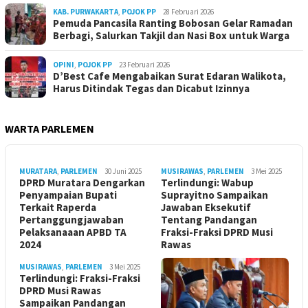
KAB. PURWAKARTA
,
POJOK PP
28 Februari 2026
Pemuda Pancasila Ranting Bobosan Gelar Ramadan
Berbagi, Salurkan Takjil dan Nasi Box untuk Warga
OPINI
,
POJOK PP
23 Februari 2026
D’Best Cafe Mengabaikan Surat Edaran Walikota,
Harus Ditindak Tegas dan Dicabut Izinnya
WARTA PARLEMEN
MURATARA
,
PARLEMEN
30 Juni 2025
MUSIRAWAS
,
PARLEMEN
3 Mei 2025
DPRD Muratara Dengarkan
Terlindungi: Wabup
Penyampaian Bupati
Suprayitno Sampaikan
Terkait Raperda
Jawaban Eksekutif
Pertanggungjawaban
Tentang Pandangan
Pelaksanaaan APBD TA
Fraksi-Fraksi DPRD Musi
2024
Rawas
MUSIRAWAS
,
PARLEMEN
3 Mei 2025
Terlindungi: Fraksi-Fraksi
DPRD Musi Rawas
Sampaikan Pandangan