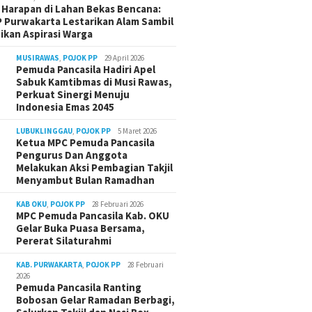
Harapan di Lahan Bekas Bencana:
 Purwakarta Lestarikan Alam Sambil
ikan Aspirasi Warga
MUSIRAWAS
,
POJOK PP
29 April 2026
Pemuda Pancasila Hadiri Apel
Sabuk Kamtibmas di Musi Rawas,
Perkuat Sinergi Menuju
Indonesia Emas 2045
LUBUKLINGGAU
,
POJOK PP
5 Maret 2026
Ketua MPC Pemuda Pancasila
Pengurus Dan Anggota
Melakukan Aksi Pembagian Takjil
Menyambut Bulan Ramadhan
KAB OKU
,
POJOK PP
28 Februari 2026
MPC Pemuda Pancasila Kab. OKU
Gelar Buka Puasa Bersama,
Pererat Silaturahmi
KAB. PURWAKARTA
,
POJOK PP
28 Februari
2026
Pemuda Pancasila Ranting
Bobosan Gelar Ramadan Berbagi,