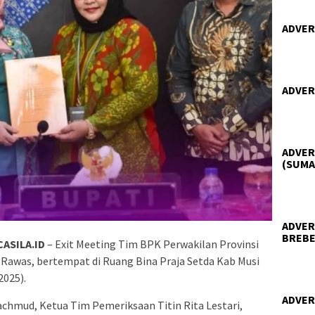
ADVER
ADVER
ADVER
(SUMA
ADVER
BREBE
ASILA.ID
– Exit Meeting Tim BPK Perwakilan Provinsi
 Rawas, bertempat di Ruang Bina Praja Setda Kab Musi
2025).
ADVER
achmud, Ketua Tim Pemeriksaan Titin Rita Lestari,