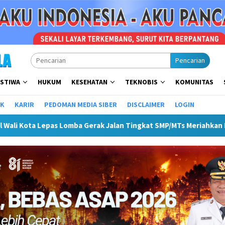
Pencarian
ISTIWA
HUKUM
KESEHATAN
TEKNOBIS
KOMUNITAS
IK
KARIR
PEDOMAN MEDIA SIBER
DISCLAIMER
LOGIN
 Gerak Jalan Tingkat SMP/MTs Meriahkan HUT ke-81 RI
Pe