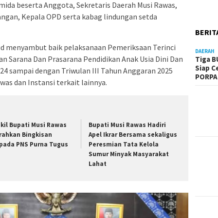
ida beserta Anggota, Sekretaris Daerah Musi Rawas,
ngan, Kepala OPD serta kabag lindungan setda
BERIT
ud menyambut baik pelaksanaan Pemeriksaan Terinci
DAERAH
n Sarana Dan Prasarana Pendidikan Anak Usia Dini Dan
Tiga B
Siap C
24 sampai dengan Triwulan III Tahun Anggaran 2025
PORPA
s dan Instansi terkait lainnya.
kil Bupati Musi Rawas
Bupati Musi Rawas Hadiri
rahkan Bingkisan
Apel Ikrar Bersama sekaligus
pada PNS Purna Tugus
Peresmian Tata Kelola
Sumur Minyak Masyarakat
Lahat