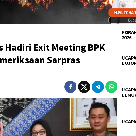
KORAN
2026
 Hadiri Exit Meeting BPK
emeriksaan Sarpras
UCAPA
BOJO
UCAPA
DEMO
UCAPA