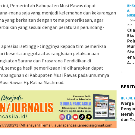
n ini, Pemerintah Kabupaten Musi Rawas dapat
BHA
A
,
ana-mana saja yang menjadi kelemahan dan kekurangan
MUS
ma yang berkaitan dengan tema pemeriksaan, agar
5 
2025
rbaikan yang sesuai dengan peraturan perundang-
Cua
Eks
Pol
apresiasi setinggi-tingginya kepada tim pemeriksa
Mur
Sta
stari beserta anggota atas rangkaian pelaksanaan
er 
ngkatan Sarana dan Prasarana Pendidikan di
A…
i, semoga hasil pemeriksaan ini diharapkan dapat
embangunan di Kabupaten Musi Rawas pada umumnya
 Musi Rawas Hj. Ratna Machmud.
BERIT
HUKUM
,
Warga 
Penyi
Merah 
dan Tr