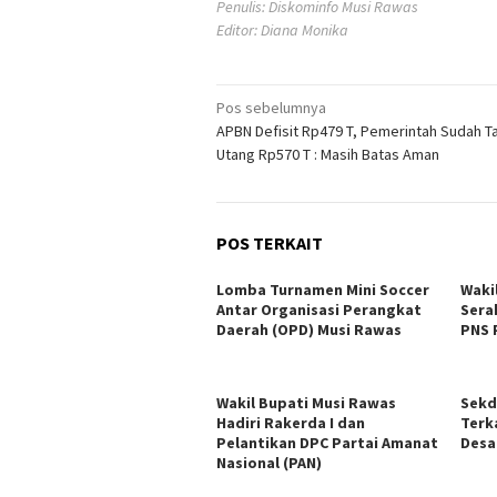
Penulis: Diskominfo Musi Rawas
Editor: Diana Monika
Navigasi
Pos sebelumnya
APBN Defisit Rp479 T, Pemerintah Sudah Ta
pos
Utang Rp570 T : Masih Batas Aman
POS TERKAIT
Lomba Turnamen Mini Soccer
Waki
Antar Organisasi Perangkat
Sera
Daerah (OPD) Musi Rawas
PNS 
Wakil Bupati Musi Rawas
Sekd
Hadiri Rakerda I dan
Terk
Pelantikan DPC Partai Amanat
Desa
Nasional (PAN)