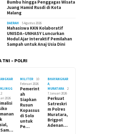
Bumbu hingga Penggagas Wisata
Juang Hamid Rusdi di Kota
Malang
DAERAH
5 Agustus 2026
Mahasiswa KKN Kolaboratif
UNISDA–UNHASY Luncurkan
Modul Ajar Interaktif Pemilahan
Sampah untuk Anaj Usia Dini
 TNI – POLRI
YANGKAR
MILITER
10
BHAYANGKAR
Februari 2026
A
,
Pemerint
UKLINGG
MURATARA
2
12
ah
7 Januari 2026
Perkuat
ari 2026
Siapkan
imalisi
Satreskri
Rusun
siko
m Polres
Kopassus
amanan
Muratara,
di Solo
ik
Brigpol
untuk
sial,
Adenan…
Pe…
t Sam…