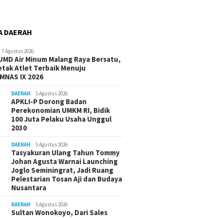
A DAERAH
7 Agustus 2026
UMD Air Minum Malang Raya Bersatu,
etak Atlet Terbaik Menuju
MNAS IX 2026
DAERAH
5 Agustus 2026
APKLI-P Dorong Badan
Perekonomian UMKM RI, Bidik
100 Juta Pelaku Usaha Unggul
2030
DAERAH
5 Agustus 2026
Tasyakuran Ulang Tahun Tommy
Johan Agusta Warnai Launching
Joglo Seminingrat, Jadi Ruang
Pelestarian Tosan Aji dan Budaya
Nusantara
DAERAH
5 Agustus 2026
Sultan Wonokoyo, Dari Sales