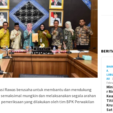
BERITA
BHA
A
,
LUB
AU
Febru
Min
usi Rawas berusaha untuk membantu dan mendukung
r Ri
n semaksimal mungkin dan melaksanakan segala arahan
Ke
Tit
it pemeriksaan yang dilakukan oleh tim BPK Perwakilan
Kru
Sa