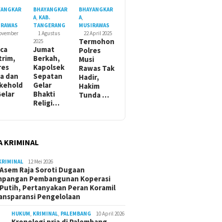
YANGKAR
BHAYANGKAR
BHAYANGKAR
A
,
KAB.
A
,
IRAWAS
TANGERANG
MUSIRAWAS
November
1 Agustus
22 April 2025
Termohon
2025
ca
Jumat
Polres
trim,
Berkah,
Musi
res
Kapolsek
Rawas Tak
a dan
Sepatan
Hadir,
kehold
Gelar
Hakim
Gelar
Bhakti
Tunda …
Religi…
A KRIMINAL
KRIMINAL
12 Mei 2026
Asem Raja Soroti Dugaan
mpangan Pembangunan Koperasi
Putih, Pertanyakan Peran Koramil
ansparansi Pengelolaan
HUKUM
,
KRIMINAL
,
PALEMBANG
10 April 2026
Kronologi pria di Palembang