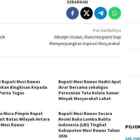
SEBARKAN
Pos berikutnya
rik
Dibanjiri Usulan, Diana Hargianti Siap
Memperjuangkan Aspirasi Masyarakat
l Bupati Musi Rawas
Bupati Musi Rawas Hadiri Apel
hkan Bingkisan Kepada
Ikrar Bersama sekaligus
Purna Tugus
Peresmian Tata Kelola Sumur
Minyak Masyarakat Lahat
a Mura Pimpin Rapat
Bupati Musi Rawas Secara
ait Batas Wilayah Antara
Resmi Buka Lomba Balita
 Musi Rawas
Indonesia (LBI) Tingkat
POJOK
Kabupaten Musi Rawas Tahun
2026
KAB. PU