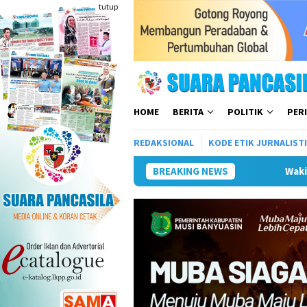
Loncat
tutup
ke
konten
HOME
BERITA
POLITIK
PER
REDAKSIONAL
KODE ETIK JURNALIST
BREAKING NEWS
Wakil Wali Kota Lepas Lomba