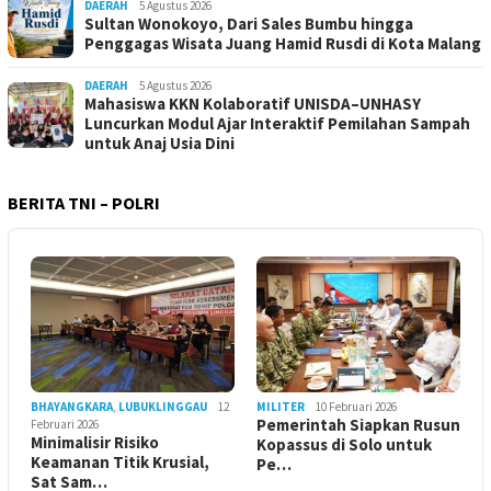
DAERAH
5 Agustus 2026
Sultan Wonokoyo, Dari Sales Bumbu hingga
Penggagas Wisata Juang Hamid Rusdi di Kota Malang
DAERAH
5 Agustus 2026
Mahasiswa KKN Kolaboratif UNISDA–UNHASY
Luncurkan Modul Ajar Interaktif Pemilahan Sampah
untuk Anaj Usia Dini
BERITA TNI – POLRI
BHAYANGKARA
,
LUBUKLINGGAU
12
MILITER
10 Februari 2026
Pemerintah Siapkan Rusun
Februari 2026
Minimalisir Risiko
Kopassus di Solo untuk
Keamanan Titik Krusial,
Pe…
Sat Sam…