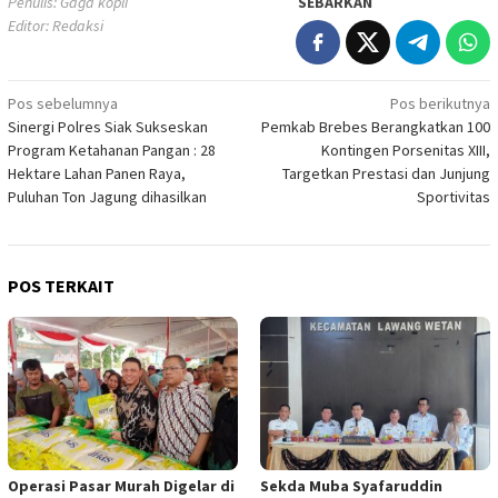
Penulis: Gaga kopli
SEBARKAN
Editor: Redaksi
Navigasi
Pos sebelumnya
Pos berikutnya
Sinergi Polres Siak Sukseskan
Pemkab Brebes Berangkatkan 100
pos
Program Ketahanan Pangan : 28
Kontingen Porsenitas XIII,
Hektare Lahan Panen Raya,
Targetkan Prestasi dan Junjung
Puluhan Ton Jagung dihasilkan
Sportivitas
POS TERKAIT
Operasi Pasar Murah Digelar di
Sekda Muba Syafaruddin