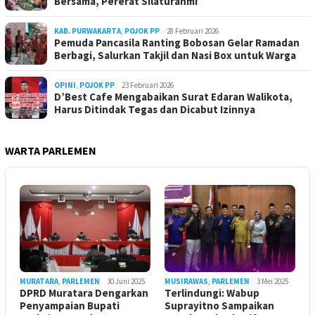
Bersama, Pererat Silaturahmi
KAB. PURWAKARTA
,
POJOK PP
28 Februari 2026
Pemuda Pancasila Ranting Bobosan Gelar Ramadan
Berbagi, Salurkan Takjil dan Nasi Box untuk Warga
OPINI
,
POJOK PP
23 Februari 2026
D’Best Cafe Mengabaikan Surat Edaran Walikota,
Harus Ditindak Tegas dan Dicabut Izinnya
WARTA PARLEMEN
MURATARA
,
PARLEMEN
30 Juni 2025
MUSIRAWAS
,
PARLEMEN
3 Mei 2025
DPRD Muratara Dengarkan
Terlindungi: Wabup
Penyampaian Bupati
Suprayitno Sampaikan