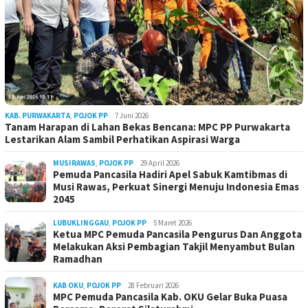
KAB. PURWAKARTA
,
POJOK PP
7 Juni 2026
Tanam Harapan di Lahan Bekas Bencana: MPC PP Purwakarta
Lestarikan Alam Sambil Perhatikan Aspirasi Warga
MUSIRAWAS
,
POJOK PP
29 April 2026
Pemuda Pancasila Hadiri Apel Sabuk Kamtibmas di
Musi Rawas, Perkuat Sinergi Menuju Indonesia Emas
2045
LUBUKLINGGAU
,
POJOK PP
5 Maret 2026
Ketua MPC Pemuda Pancasila Pengurus Dan Anggota
Melakukan Aksi Pembagian Takjil Menyambut Bulan
Ramadhan
KAB OKU
,
POJOK PP
28 Februari 2026
MPC Pemuda Pancasila Kab. OKU Gelar Buka Puasa