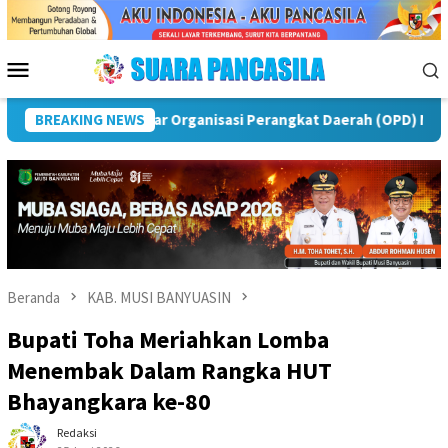
Loncat
ke
konten
Menu
Mobile
 Rawas
BREAKING NEWS
Puncak Peringatan IPeKB Ke-19, Plt Bupati Reja
Beranda
KAB. MUSI BANYUASIN
Bupati Toha Meriahkan Lomba
Menembak Dalam Rangka HUT
Bhayangkara ke-80
Redaksi