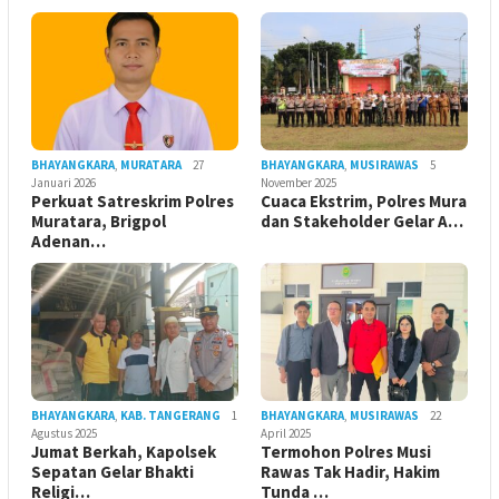
BHAYANGKARA
,
MURATARA
27
BHAYANGKARA
,
MUSIRAWAS
5
Januari 2026
November 2025
Perkuat Satreskrim Polres
Cuaca Ekstrim, Polres Mura
Muratara, Brigpol
dan Stakeholder Gelar A…
Adenan…
BHAYANGKARA
,
KAB. TANGERANG
1
BHAYANGKARA
,
MUSIRAWAS
22
Agustus 2025
April 2025
Jumat Berkah, Kapolsek
Termohon Polres Musi
Sepatan Gelar Bhakti
Rawas Tak Hadir, Hakim
Religi…
Tunda …