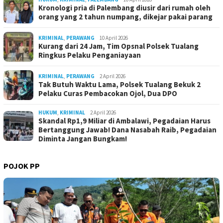
Kronologi pria di Palembang diusir dari rumah oleh
orang yang 2 tahun numpang, dikejar pakai parang
KRIMINAL
,
PERAWANG
10 April 2026
Kurang dari 24 Jam, Tim Opsnal Polsek Tualang
Ringkus Pelaku Penganiayaan
KRIMINAL
,
PERAWANG
2 April 2026
Tak Butuh Waktu Lama, Polsek Tualang Bekuk 2
Pelaku Curas Pembacokan Ojol, Dua DPO
HUKUM
,
KRIMINAL
2 April 2026
Skandal Rp1,9 Miliar di Ambalawi, Pegadaian Harus
Bertanggung Jawab! Dana Nasabah Raib, Pegadaian
Diminta Jangan Bungkam!
POJOK PP