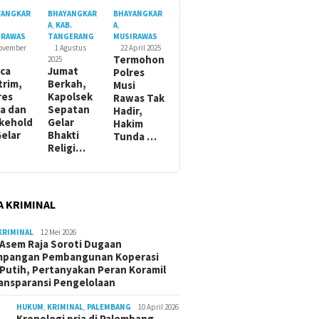
YANGKAR
BHAYANGKAR
BHAYANGKAR
A
,
KAB.
A
,
IRAWAS
TANGERANG
MUSIRAWAS
November
1 Agustus
22 April 2025
Termohon
2025
ca
Jumat
Polres
trim,
Berkah,
Musi
res
Kapolsek
Rawas Tak
a dan
Sepatan
Hadir,
kehold
Gelar
Hakim
Gelar
Bhakti
Tunda …
Religi…
A KRIMINAL
KRIMINAL
12 Mei 2026
Asem Raja Soroti Dugaan
mpangan Pembangunan Koperasi
Putih, Pertanyakan Peran Koramil
ansparansi Pengelolaan
HUKUM
,
KRIMINAL
,
PALEMBANG
10 April 2026
Kronologi pria di Palembang