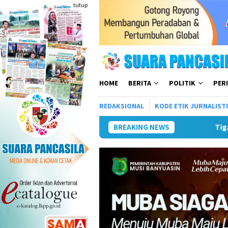
Loncat
tutup
ke
konten
HOME
BERITA
POLITIK
PER
REDAKSIONAL
KODE ETIK JURNALIST
BREAKING NEWS
Tiga BUMD Air Minum 