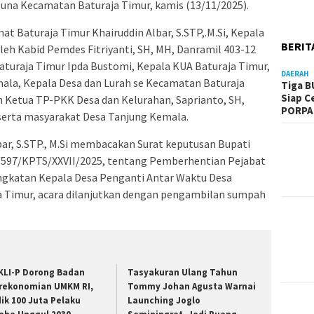
guna Kecamatan Baturaja Timur, kamis (13/11/2025).
at Baturaja Timur Khairuddin Albar, S.STP,.M.Si, Kepala
BERIT
eh Kabid Pemdes Fitriyanti, SH, MH, Danramil 403-12
aturaja Timur Ipda Bustomi, Kepala KUA Baturaja Timur,
DAERAH
la, Kepala Desa dan Lurah se Kecamatan Baturaja
Tiga B
Siap C
Ketua TP-PKK Desa dan Kelurahan, Saprianto, SH,
PORPA
serta masyarakat Desa Tanjung Kemala.
ar, S.STP., M.Si membacakan Surat keputusan Bupati
/597/KPTS/XXVII/2025, tentang Pemberhentian Pejabat
gkatan Kepala Desa Penganti Antar Waktu Desa
 Timur, acara dilanjutkan dengan pengambilan sumpah
KLI-P Dorong Badan
Tasyakuran Ulang Tahun
rekonomian UMKM RI,
Tommy Johan Agusta Warnai
dik 100 Juta Pelaku
Launching Joglo