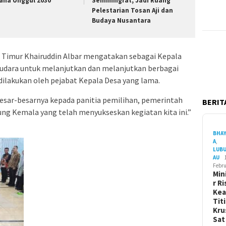
aha Unggul 2030
Seminingrat, Jadi Ruang
Pelestarian Tosan Aji dan
Budaya Nusantara
Timur Khairuddin Albar mengatakan sebagai Kepala
audara untuk melanjutkan dan melanjutkan berbagai
 dilakukan oleh pejabat Kepala Desa yang lama.
sar-besarnya kepada panitia pemilihan, pemerintah
BERITA
ng Kemala yang telah menyukseskan kegiatan kita ini.”
BHA
A
,
LUB
AU
Febru
Min
r Ri
Ke
Tit
Kru
Sa