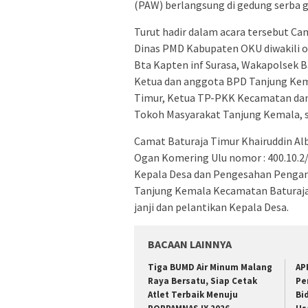
(PAW) berlangsung di gedung serba 
Turut hadir dalam acara tersebut Cam
Dinas PMD Kabupaten OKU diwakili ol
Bta Kapten inf Surasa, Wakapolsek B
Ketua dan anggota BPD Tanjung Kema
Timur, Ketua TP-PKK Kecamatan dan 
Tokoh Masyarakat Tanjung Kemala, 
Camat Baturaja Timur Khairuddin Alb
Ogan Komering Ulu nomor : 400.10.2
Kepala Desa dan Pengesahan Pengan
Tanjung Kemala Kecamatan Baturaja
janji dan pelantikan Kepala Desa.
BACAAN LAINNYA
Tiga BUMD Air Minum Malang
AP
Raya Bersatu, Siap Cetak
Pe
Atlet Terbaik Menuju
Bi