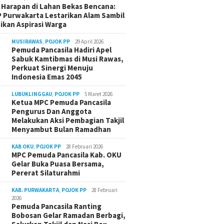
Harapan di Lahan Bekas Bencana:
 Purwakarta Lestarikan Alam Sambil
ikan Aspirasi Warga
MUSIRAWAS
,
POJOK PP
29 April 2026
Pemuda Pancasila Hadiri Apel
Sabuk Kamtibmas di Musi Rawas,
Perkuat Sinergi Menuju
Indonesia Emas 2045
LUBUKLINGGAU
,
POJOK PP
5 Maret 2026
Ketua MPC Pemuda Pancasila
Pengurus Dan Anggota
Melakukan Aksi Pembagian Takjil
Menyambut Bulan Ramadhan
KAB OKU
,
POJOK PP
28 Februari 2026
MPC Pemuda Pancasila Kab. OKU
Gelar Buka Puasa Bersama,
Pererat Silaturahmi
KAB. PURWAKARTA
,
POJOK PP
28 Februari
2026
Pemuda Pancasila Ranting
Bobosan Gelar Ramadan Berbagi,