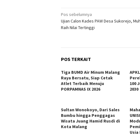
Navigasi
Pos sebelumnya
Ujian Calon Kades PAW Desa Sukorejo, Mu
pos
Raih Nilai Tertinggi
POS TERKAIT
Tiga BUMD Air Minum Malang
APKL
Raya Bersatu, Siap Cetak
Pere
Atlet Terbaik Menuju
100 
PORPAMNAS IX 2026
2030
Sultan Wonokoyo, Dari Sales
Maha
Bumbu hingga Penggagas
UNIS
Wisata Juang Hamid Rusdi di
Modu
Kota Malang
Pemi
Usia 