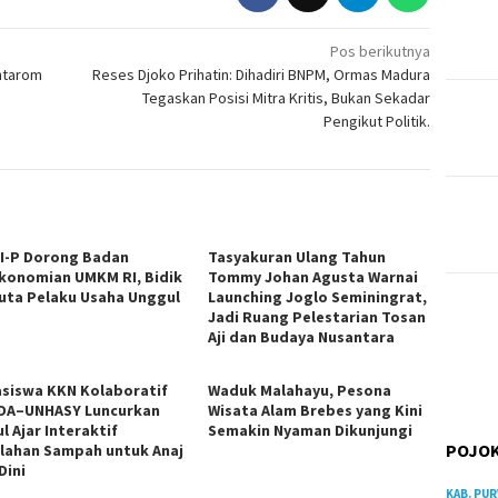
Pos berikutnya
htarom
Reses Djoko Prihatin: Dihadiri BNPM, Ormas Madura
Tegaskan Posisi Mitra Kritis, Bukan Sekadar
Pengikut Politik.
I-P Dorong Badan
Tasyakuran Ulang Tahun
konomian UMKM RI, Bidik
Tommy Johan Agusta Warnai
Juta Pelaku Usaha Unggul
Launching Joglo Seminingrat,
Jadi Ruang Pelestarian Tosan
Aji dan Budaya Nusantara
siswa KKN Kolaboratif
Waduk Malahayu, Pesona
DA–UNHASY Luncurkan
Wisata Alam Brebes yang Kini
l Ajar Interaktif
Semakin Nyaman Dikunjungi
POJOK
lahan Sampah untuk Anaj
Dini
KAB. PU