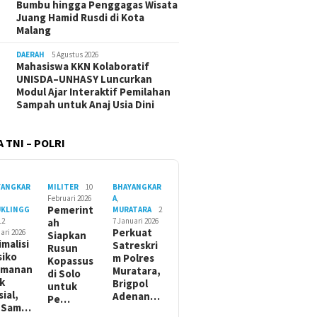
Bumbu hingga Penggagas Wisata
Juang Hamid Rusdi di Kota
Malang
DAERAH
5 Agustus 2026
Mahasiswa KKN Kolaboratif
UNISDA–UNHASY Luncurkan
Modul Ajar Interaktif Pemilahan
Sampah untuk Anaj Usia Dini
 TNI – POLRI
YANGKAR
MILITER
10
BHAYANGKAR
Februari 2026
A
,
Pemerint
UKLINGG
MURATARA
2
12
ah
7 Januari 2026
Perkuat
ari 2026
Siapkan
imalisi
Satreskri
Rusun
siko
m Polres
Kopassus
amanan
Muratara,
di Solo
ik
Brigpol
untuk
sial,
Adenan…
Pe…
t Sam…