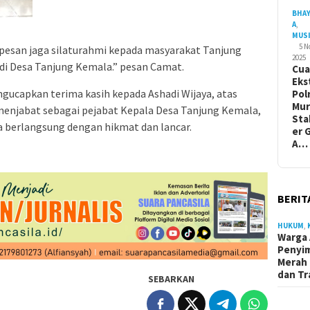
BHA
A
,
MUS
5 
rpesan jaga silaturahmi kepada masyarakat Tanjung
2025
di Desa Tanjung Kemala.” pesan Camat.
Cua
Eks
ucapkan terima kasih kepada Ashadi Wijaya, atas
Pol
Mur
menjabat sebagai pejabat Kepala Desa Tanjung Kemala,
Sta
a berlangsung dengan hikmat dan lancar.
er 
A…
BERIT
HUKUM
,
Warga 
Penyi
Merah 
dan Tr
SEBARKAN