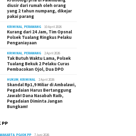
diusir dari rumah oleh orang
yang 2 tahun numpang, dikejar
pakai parang
KRIMINAL
,
PERAWANG
10 April 2026
Kurang dari 24 Jam, Tim Opsnal
Polsek Tualang Ringkus Pelaku
Penganiayaan
KRIMINAL
,
PERAWANG
2 April 2026
Tak Butuh Waktu Lama, Polsek
Tualang Bekuk 2 Pelaku Curas
Pembacokan Ojol, Dua DPO
HUKUM
,
KRIMINAL
2 April 2026
Skandal Rp1,9 Miliar di Ambalawi,
Pegadaian Harus Bertanggung
Jawab! Dana Nasabah Raib,
Pegadaian Diminta Jangan
Bungkam!
 PP
RWAKARTA
,
POJOK PP
7 Juni 2026