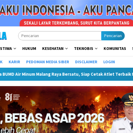
Pencarian
ISTIWA
HUKUM
KESEHATAN
TEKNOBIS
KOMUNITAS
IK
KARIR
PEDOMAN MEDIA SIBER
DISCLAIMER
LOGIN
Malang Raya Bersatu, Siap Cetak Atlet Terbaik Menuju PORPAMNA