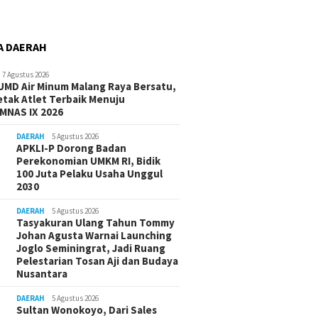
A DAERAH
7 Agustus 2026
UMD Air Minum Malang Raya Bersatu,
etak Atlet Terbaik Menuju
MNAS IX 2026
DAERAH
5 Agustus 2026
APKLI-P Dorong Badan
Perekonomian UMKM RI, Bidik
100 Juta Pelaku Usaha Unggul
2030
DAERAH
5 Agustus 2026
Tasyakuran Ulang Tahun Tommy
Johan Agusta Warnai Launching
Joglo Seminingrat, Jadi Ruang
Pelestarian Tosan Aji dan Budaya
Nusantara
DAERAH
5 Agustus 2026
Sultan Wonokoyo, Dari Sales