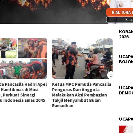
KORAN
2026
Pemuda
Bobos
Berbag
UCAPA
Nasi B
BOJO
»
a MPC Pemuda Pancasila
MPC Pemuda Pancasila Kab.
UCAPA
urus Dan Anggota
OKU Gelar Buka Puasa
DEMO
kukan Aksi Pembagian
Bersama, Pererat
il Menyambut Bulan
Silaturahmi
adhan
UCAPA