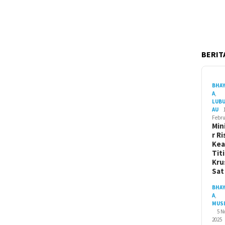
BERITA
BHA
A
,
LUB
AU
Febru
Min
r Ri
Ke
Tit
Kru
Sa
BHA
A
,
MUS
5 
2025