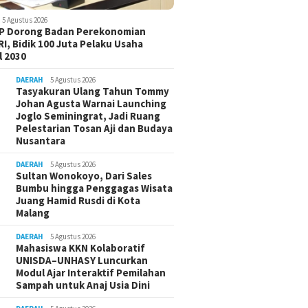
5 Agustus 2026
-P Dorong Badan Perekonomian
I, Bidik 100 Juta Pelaku Usaha
 2030
DAERAH
5 Agustus 2026
Tasyakuran Ulang Tahun Tommy
Johan Agusta Warnai Launching
Joglo Seminingrat, Jadi Ruang
Pelestarian Tosan Aji dan Budaya
Nusantara
DAERAH
5 Agustus 2026
Sultan Wonokoyo, Dari Sales
Bumbu hingga Penggagas Wisata
Juang Hamid Rusdi di Kota
Malang
DAERAH
5 Agustus 2026
Mahasiswa KKN Kolaboratif
UNISDA–UNHASY Luncurkan
Modul Ajar Interaktif Pemilahan
Sampah untuk Anaj Usia Dini