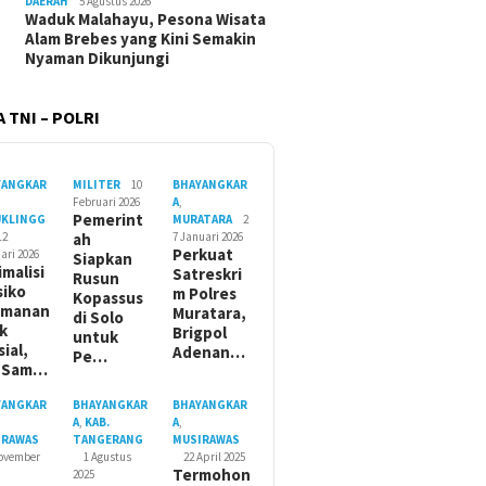
DAERAH
5 Agustus 2026
Waduk Malahayu, Pesona Wisata
Alam Brebes yang Kini Semakin
Nyaman Dikunjungi
 TNI – POLRI
YANGKAR
MILITER
10
BHAYANGKAR
Februari 2026
A
,
Pemerint
UKLINGG
MURATARA
2
12
ah
7 Januari 2026
Perkuat
ari 2026
Siapkan
imalisi
Satreskri
Rusun
siko
m Polres
Kopassus
amanan
Muratara,
di Solo
ik
Brigpol
untuk
sial,
Adenan…
Pe…
t Sam…
YANGKAR
BHAYANGKAR
BHAYANGKAR
A
,
KAB.
A
,
IRAWAS
TANGERANG
MUSIRAWAS
November
1 Agustus
22 April 2025
Termohon
2025