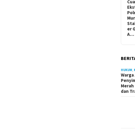
Cua
Eks
Pol
Mur
Sta
er 
A…
BERIT
HUKUM
,
Warga 
Penyi
Merah 
dan Tr