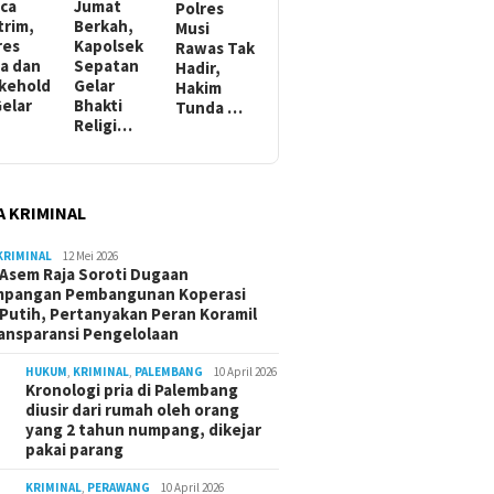
ca
Jumat
Polres
trim,
Berkah,
Musi
res
Kapolsek
Rawas Tak
a dan
Sepatan
Hadir,
kehold
Gelar
Hakim
Gelar
Bhakti
Tunda …
Religi…
A KRIMINAL
KRIMINAL
12 Mei 2026
Asem Raja Soroti Dugaan
mpangan Pembangunan Koperasi
Putih, Pertanyakan Peran Koramil
ansparansi Pengelolaan
HUKUM
,
KRIMINAL
,
PALEMBANG
10 April 2026
Kronologi pria di Palembang
diusir dari rumah oleh orang
yang 2 tahun numpang, dikejar
pakai parang
KRIMINAL
,
PERAWANG
10 April 2026