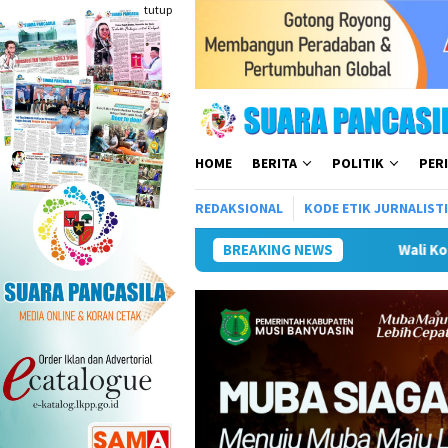
Loncat
tutup
ke
konten
HOME
BERITA
POLITIK
PER
REDAKSIONAL
KODE ETIK JURNALIST
BREAKING NEWS
Wali Kota Kunker ke Mojokert