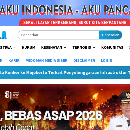
Pencarian
ISTIWA
HUKUM
KESEHATAN
TEKNOBIS
KOMUNITAS
IK
KARIR
PEDOMAN MEDIA SIBER
DISCLAIMER
LOGIN
o Terkait Penyelenggaraan Infrastruktur Telkom Rumija