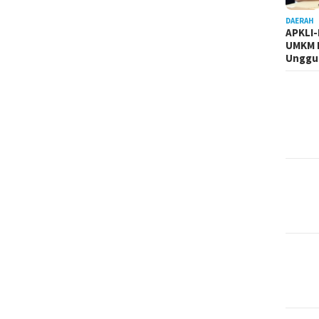
DAERAH
APKLI
UMKM R
Unggul