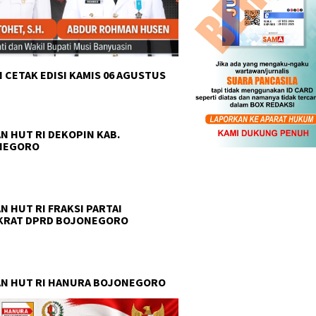
 CETAK EDISI KAMIS 06 AGUSTUS
 Pancasila Ranting
an Gelar Ramadan
i, Salurkan Takjil dan
N HUT RI DEKOPIN KAB.
ox untuk Warga
NEGORO
Tanam Harapan di Lahan
Pemuda 
N HUT RI FRAKSI PARTAI
Bekas Bencana: MPC PP
Sabuk K
KRAT DPRD BOJONEGORO
Purwakarta Lestarikan Alam
Rawas, 
Sambil Perhatikan Aspirasi
Menuju 
Warga
N HUT RI HANURA BOJONEGORO