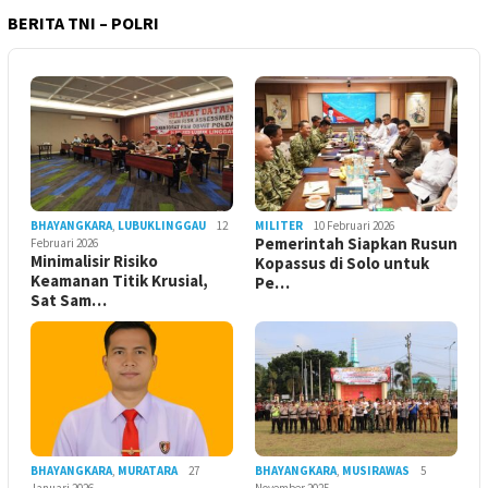
BERITA TNI – POLRI
BHAYANGKARA
,
LUBUKLINGGAU
12
MILITER
10 Februari 2026
Pemerintah Siapkan Rusun
Februari 2026
Minimalisir Risiko
Kopassus di Solo untuk
Keamanan Titik Krusial,
Pe…
Sat Sam…
BHAYANGKARA
,
MURATARA
27
BHAYANGKARA
,
MUSIRAWAS
5
Januari 2026
November 2025