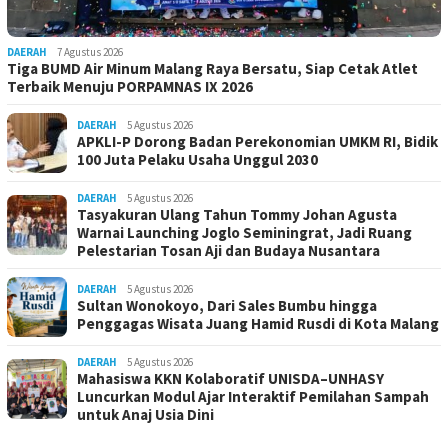
DAERAH
7 Agustus 2026
Tiga BUMD Air Minum Malang Raya Bersatu, Siap Cetak Atlet
Terbaik Menuju PORPAMNAS IX 2026
DAERAH
5 Agustus 2026
APKLI-P Dorong Badan Perekonomian UMKM RI, Bidik
100 Juta Pelaku Usaha Unggul 2030
DAERAH
5 Agustus 2026
Tasyakuran Ulang Tahun Tommy Johan Agusta
Warnai Launching Joglo Seminingrat, Jadi Ruang
Pelestarian Tosan Aji dan Budaya Nusantara
DAERAH
5 Agustus 2026
Sultan Wonokoyo, Dari Sales Bumbu hingga
Penggagas Wisata Juang Hamid Rusdi di Kota Malang
DAERAH
5 Agustus 2026
Mahasiswa KKN Kolaboratif UNISDA–UNHASY
Luncurkan Modul Ajar Interaktif Pemilahan Sampah
untuk Anaj Usia Dini