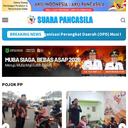
Loncat
ke
konten
Menu
Mobile
Rawas
BREAKING NEWS
Puncak Peringatan IPeKB Ke-19, Plt Bupati Reja
POJOK PP
«
»