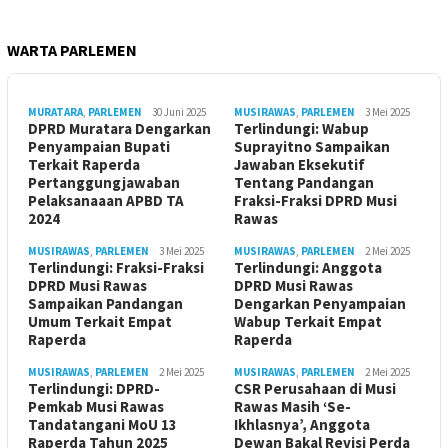
WARTA PARLEMEN
MURATARA
,
PARLEMEN
30 Juni 2025
MUSIRAWAS
,
PARLEMEN
3 Mei 2025
DPRD Muratara Dengarkan
Terlindungi: Wabup
Penyampaian Bupati
Suprayitno Sampaikan
Terkait Raperda
Jawaban Eksekutif
Pertanggungjawaban
Tentang Pandangan
Pelaksanaaan APBD TA
Fraksi-Fraksi DPRD Musi
2024
Rawas
MUSIRAWAS
,
PARLEMEN
3 Mei 2025
MUSIRAWAS
,
PARLEMEN
2 Mei 2025
Terlindungi: Fraksi-Fraksi
Terlindungi: Anggota
DPRD Musi Rawas
DPRD Musi Rawas
Sampaikan Pandangan
Dengarkan Penyampaian
Umum Terkait Empat
Wabup Terkait Empat
Raperda
Raperda
MUSIRAWAS
,
PARLEMEN
2 Mei 2025
MUSIRAWAS
,
PARLEMEN
2 Mei 2025
Terlindungi: DPRD-
CSR Perusahaan di Musi
Pemkab Musi Rawas
Rawas Masih ‘Se-
Tandatangani MoU 13
Ikhlasnya’, Anggota
Raperda Tahun 2025
Dewan Bakal Revisi Perda ‎