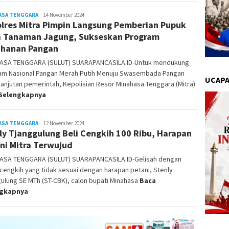
ASA TENGGARA
Jody
14 November 2024
lres Mitra Pimpin Langsung Pemberian Pupuk
Sampelan
 Tanaman Jagung, Sukseskan Program
hanan Pangan
ASA TENGGARA (SULUT) SUARAPANCASILA.ID-Untuk mendukung
am Nasional Pangan Merah Putih Menuju Swasembada Pangan
UCAPA
anjutan pemerintah, Kepolisian Resor Minahasa Tenggara (Mitra)
Selengkapnya
ASA TENGGARA
Jody
12 November 2024
ly Tjanggulung Beli Cengkih 100 Ribu, Harapan
Sampelan
ni Mitra Terwujud
ASA TENGGARA (SULUT) SUARAPANCASILA.ID-Gelisah dengan
cengkih yang tidak sesuai dengan harapan petani, Stenly
ulung SE MTh (ST-CBK), calon bupati Minahasa
Baca
ngkapnya