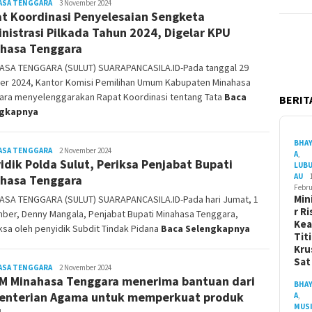
ASA TENGGARA
Jody
3 November 2024
t Koordinasi Penyelesaian Sengketa
Sampelan
nistrasi Pilkada Tahun 2024, Digelar KPU
hasa Tenggara
ASA TENGGARA (SULUT) SUARAPANCASILA.ID-Pada tanggal 29
er 2024, Kantor Komisi Pemilihan Umum Kabupaten Minahasa
ara menyelenggarakan Rapat Koordinasi tentang Tata
Baca
BERITA
ngkapnya
BHA
ASA TENGGARA
Jody
2 November 2024
A
,
idik Polda Sulut, Periksa Penjabat Bupati
Sampelan
LUB
AU
hasa Tenggara
Febru
Min
ASA TENGGARA (SULUT) SUARAPANCASILA.ID-Pada hari Jumat, 1
r Ri
ber, Denny Mangala, Penjabat Bupati Minahasa Tenggara,
Ke
ksa oleh penyidik Subdit Tindak Pidana
Baca Selengkapnya
Tit
Kru
Sa
ASA TENGGARA
Jody
2 November 2024
 Minahasa Tenggara menerima bantuan dari
Sampelan
BHA
nterian Agama untuk memperkuat produk
A
,
MUS