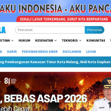
Pencarian
ISTIWA
HUKUM
KESEHATAN
TEKNOBIS
KOMUNITAS
IK
KARIR
PEDOMAN MEDIA SIBER
DISCLAIMER
LOGIN
ur Kota Malang, Wali Kota Siapkan Kajian Bersama OPD