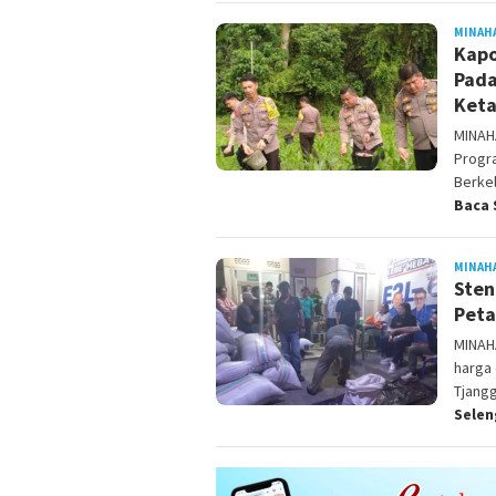
MINAH
Kapo
Pada
Keta
MINAH
Progr
Berkel
Baca 
MINAH
Sten
Peta
MINAH
harga 
Tjangg
Sele