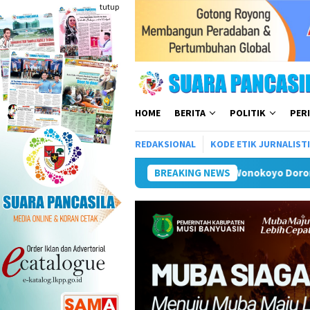
Loncat
tutup
ke
konten
HOME
BERITA
POLITIK
PER
REDAKSIONAL
KODE ETIK JURNALIST
MPD dan Warga Wonokoyo Dorong Pembangunan Kawasan Tim
BREAKING NEWS