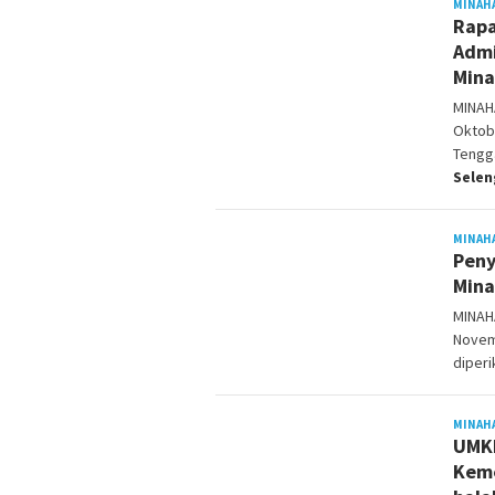
MINAH
Rapa
Admi
Mina
MINAH
Oktob
Tengg
Sele
MINAH
Peny
Mina
MINAH
Novem
diperi
MINAH
UMKM
Keme