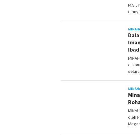
M.Si, 
diriny
MINAH
Dala
Iman
Ibad
MINAH
di kan
selur
MINAH
Mina
Roha
MINAH
oleh P
Megasy