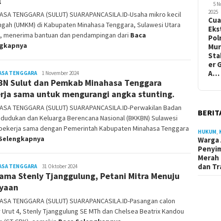
l
5 
2025
ASA TENGGARA (SULUT) SUARAPANCASILA.ID-Usaha mikro kecil
Cua
gah (UMKM) di Kabupaten Minahasa Tenggara, Sulawesi Utara
Eks
t), menerima bantuan dan pendampingan dari
Baca
Pol
ngkapnya
Mur
Sta
er 
A…
ASA TENGGARA
Jody
1 November 2024
N Sulut dan Pemkab Minahasa Tenggara
Sampelan
rja sama untuk mengurangi angka stunting.
ASA TENGGARA (SULUT) SUARAPANCASILA.ID-Perwakilan Badan
BERIT
dudukan dan Keluarga Berencana Nasional (BKKBN) Sulawesi
 bekerja sama dengan Pemerintah Kabupaten Minahasa Tenggara
HUKUM
,
Selengkapnya
Warga 
Penyi
Merah 
dan Tr
ASA TENGGARA
Jody
31 Oktober 2024
ama Stenly Tjanggulung, Petani Mitra Menuju
Sampelan
yaan
ASA TENGGARA (SULUT) SUARAPANCASILA.ID-Pasangan calon
Urut 4, Stenly Tjanggulung SE MTh dan Chelsea Beatrix Kandou