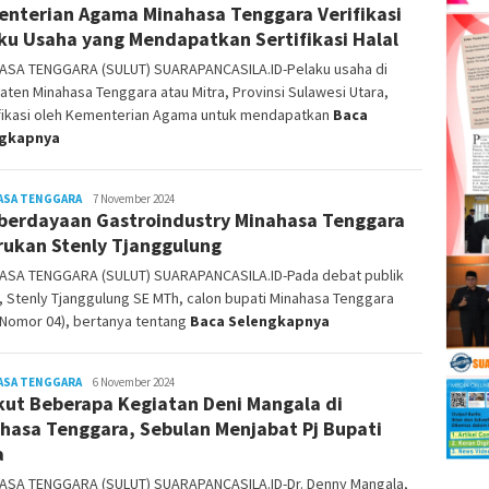
nterian Agama Minahasa Tenggara Verifikasi
Sampelan
ku Usaha yang Mendapatkan Sertifikasi Halal
ASA TENGGARA (SULUT) SUARAPANCASILA.ID-Pelaku usaha di
ten Minahasa Tenggara atau Mitra, Provinsi Sulawesi Utara,
ifikasi oleh Kementerian Agama untuk mendapatkan
Baca
ngkapnya
ASA TENGGARA
Jody
7 November 2024
erdayaan Gastroindustry Minahasa Tenggara
Sampelan
rukan Stenly Tjanggulung
ASA TENGGARA (SULUT) SUARAPANCASILA.ID-Pada debat publik
 Stenly Tjanggulung SE MTh, calon bupati Minahasa Tenggara
 Nomor 04), bertanya tentang
Baca Selengkapnya
ASA TENGGARA
Jody
6 November 2024
kut Beberapa Kegiatan Deni Mangala di
Sampelan
hasa Tenggara, Sebulan Menjabat Pj Bupati
a
ASA TENGGARA (SULUT) SUARAPANCASILA.ID-Dr. Denny Mangala,