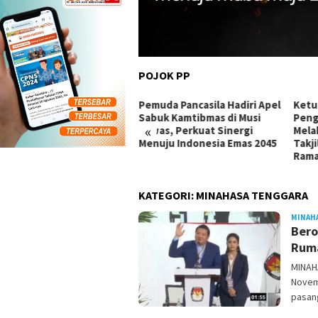
POJOK PP
am Harapan di Lahan
Pemuda Pancasila Hadiri Apel
Ketu
as Bencana: MPC PP
Sabuk Kamtibmas di Musi
Peng
«
wakarta Lestarikan Alam
Rawas, Perkuat Sinergi
Mela
bil Perhatikan Aspirasi
Menuju Indonesia Emas 2045
Takj
rga
Ram
KATEGORI:
MINAHASA TENGGARA
MINAH
Bero
Ruma
MINAH
Novem
pasang