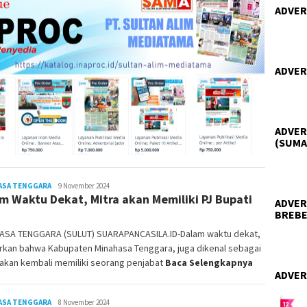
ADVER
ADVER
ADVER
(SUMA
ASA TENGGARA
Jody
9 November 2024
m Waktu Dekat, Mitra akan Memiliki PJ Bupati
Sampelan
ADVER
BREBE
ASA TENGGARA (SULUT) SUARAPANCASILA.ID-Dalam waktu dekat,
orkan bahwa Kabupaten Minahasa Tenggara, juga dikenal sebagai
 akan kembali memiliki seorang penjabat
Baca Selengkapnya
ADVER
ASA TENGGARA
Jody
8 November 2024