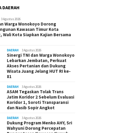
A DAERAH
3 Agustus 2026
an Warga Wonokoyo Dorong
ngunan Kawasan Timur Kota
, Wali Kota Siapkan Kajian Bersama
DAERAH
3 Agustus 2026
Sinergi TNI dan Warga Wonokoyo
Lebarkan Jembatan, Perkuat
Akses Pertanian dan Dukung
Wisata Juang Jelang HUT RI ke-
81
DAERAH
3 Agustus 2026
ASAM Tegaskan Tolak Trans
Jatim Koridor 2 Sebelum Evaluasi
Koridor 1, Soroti Transparansi
dan Nasib Sopir Angkot
DAERAH
3 Agustus 2026
Dukung Program Menko AHY, Sri
Wahyuni Dorong Percepatan