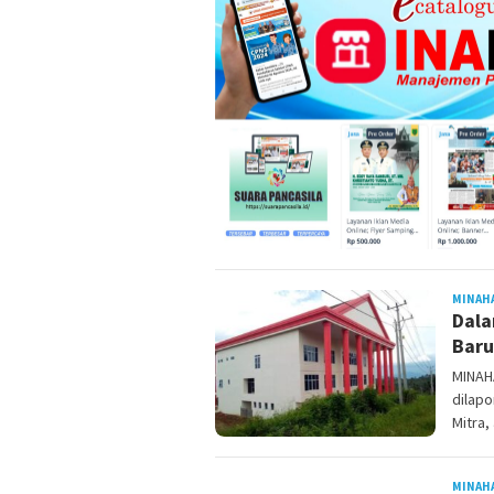
MINAH
Dala
Baru
MINAH
dilap
Mitra,
MINAH