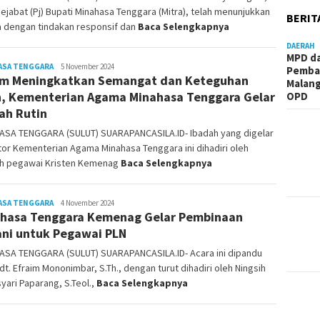
Pejabat (Pj) Bupati Minahasa Tenggara (Mitra), telah menunjukkan
BERIT
a dengan tindakan responsif dan
Baca Selengkapnya
DAERAH
MPD d
ASA TENGGARA
Jody
5 November 2024
Pemba
m Meningkatkan Semangat dan Keteguhan
Sampelan
Malang
, Kementerian Agama Minahasa Tenggara Gelar
OPD
ah Rutin
ASA TENGGARA (SULUT) SUARAPANCASILA.ID- Ibadah yang digelar
tor Kementerian Agama Minahasa Tenggara ini dihadiri oleh
uh pegawai Kristen Kemenag
Baca Selengkapnya
ASA TENGGARA
Jody
4 November 2024
hasa Tenggara Kemenag Gelar Pembinaan
Sampelan
ni untuk Pegawai PLN
ASA TENGGARA (SULUT) SUARAPANCASILA.ID- Acara ini dipandu
dt. Efraim Mononimbar, S.Th., dengan turut dihadiri oleh Ningsih
ari Paparang, S.Teol.,
Baca Selengkapnya