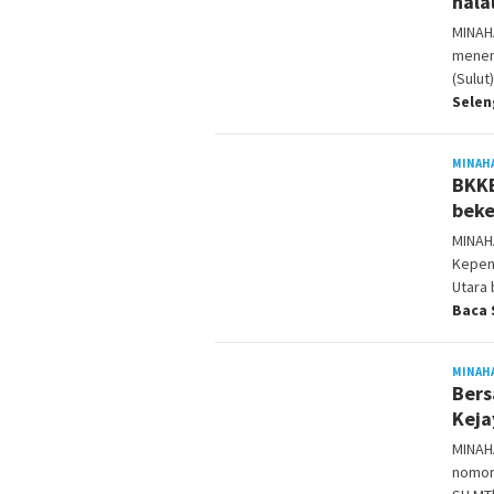
hala
MINAH
menen
(Sulu
Sele
MINAH
BKKB
beke
MINAH
Kepen
Utara
Baca 
MINAH
Bers
Keja
MINAH
nomor 