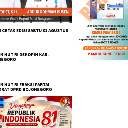
 CETAK EDISI SABTU 01 AGUSTUS
 Pancasila Ranting
Tanam Harapan di Lahan
Pemuda 
an Gelar Ramadan
Bekas Bencana: MPC PP
Sabuk K
i, Salurkan Takjil dan
Purwakarta Lestarikan Alam
Rawas, 
N HUT RI DEKOPIN KAB.
ox untuk Warga
Sambil Perhatikan Aspirasi
Menuju 
NEGORO
Warga
N HUT RI FRAKSI PARTAI
KRAT DPRD BOJONEGORO