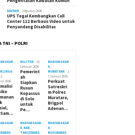
Pengentasan Kawasan Kumuh
DAERAH
2 Agustus 2026
UPS Tegal Kembangkan Call
Center 112 Berbasis Video untuk
Penyandang Disabilitas
 TNI – POLRI
YANGKAR
MILITER
10
BHAYANGKAR
Februari 2026
A
,
Pemerint
UKLINGG
MURATARA
2
12
ah
7 Januari 2026
Perkuat
ari 2026
Siapkan
imalisi
Satreskri
Rusun
siko
m Polres
Kopassus
amanan
Muratara,
di Solo
ik
Brigpol
untuk
sial,
Adenan…
Pe…
t Sam…
YANGKAR
BHAYANGKAR
BHAYANGKAR
A
,
KAB.
A
,
IRAWAS
TANGERANG
MUSIRAWAS