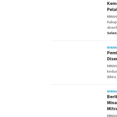
Keme
Pela
MINAH
Kabupa
diver
Sele
MINAH
Pemb
Dise
MINAH
kedua,
(Mitra
MINAH
Beri
Mina
Mitr
MINAH