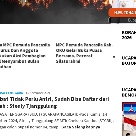
KORAN
2026
a MPC Pemuda Pancasila
MPC Pemuda Pancasila Kab.
Pemuda
urus Dan Anggota
OKU Gelar Buka Puasa
Bobos
»
kukan Aksi Pembagian
Bersama, Pererat
Berbag
UCAPA
il Menyambut Bulan
Silaturahmi
Nasi B
BOJO
adhan
UCAPA
ASA TENGGARA
Jody
15 November 2024
DEMO
bat Tidak Perlu Antri, Sudah Bisa Daftar dari
Sampelan
h : Stenly Tjanggulung
ASA TENGGARA (SULUT) SUARAPANCASILA.ID-Pada Kamis, 14
ber 2024, Stenly Tjanggulung SE MTh-Chelsea Kandou (STCBK),
an calon bupati nomor 04, tampil
Baca Selengkapnya