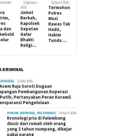
November
1 Agustus
22 April 2025
Termohon
2025
ca
Jumat
Polres
trim,
Berkah,
Musi
res
Kapolsek
Rawas Tak
a dan
Sepatan
Hadir,
kehold
Gelar
Hakim
Gelar
Bhakti
Tunda …
Religi…
A KRIMINAL
KRIMINAL
12 Mei 2026
Asem Raja Soroti Dugaan
mpangan Pembangunan Koperasi
Putih, Pertanyakan Peran Koramil
ansparansi Pengelolaan
HUKUM
,
KRIMINAL
,
PALEMBANG
10 April 2026
Kronologi pria di Palembang
diusir dari rumah oleh orang
yang 2 tahun numpang, dikejar
pakai parang