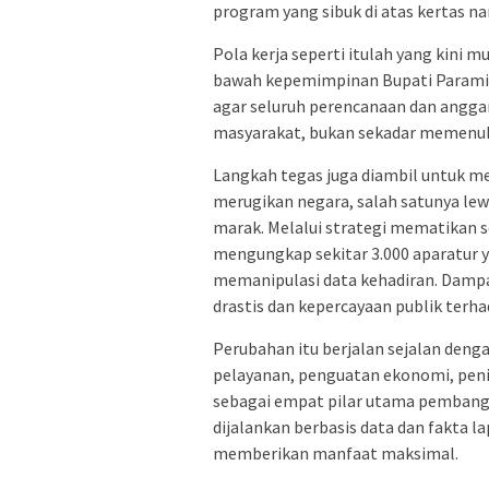
program yang sibuk di atas kertas 
Pola kerja seperti itulah yang kini 
bawah kepemimpinan Bupati Paramit
agar seluruh perencanaan dan angg
masyarakat, bukan sekadar memenuhi
Langkah tegas juga diambil untuk m
merugikan negara, salah satunya le
marak. Melalui strategi mematikan s
mengungkap sekitar 3.000 aparatur 
memanipulasi data kehadiran. Dampak
drastis dan kepercayaan publik terha
Perubahan itu berjalan sejalan den
pelayanan, penguatan ekonomi, penin
sebagai empat pilar utama pembangu
dijalankan berbasis data dan fakta 
memberikan manfaat maksimal.