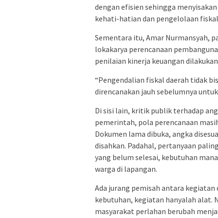
dengan efisien sehingga menyisakan 
kehati-hatian dan pengelolaan fiskal
Sementara itu, Amar Nurmansyah, pa
lokakarya perencanaan pembangunan
penilaian kinerja keuangan dilakuka
“Pengendalian fiskal daerah tidak bi
direncanakan jauh sebelumnya untu
Di sisi lain, kritik publik terhadap a
pemerintah, pola perencanaan masih 
Dokumen lama dibuka, angka disesuaik
disahkan. Padahal, pertanyaan palin
yang belum selesai, kebutuhan mana 
warga di lapangan.
Ada jurang pemisah antara kegiatan 
kebutuhan, kegiatan hanyalah alat. 
masyarakat perlahan berubah menjadi