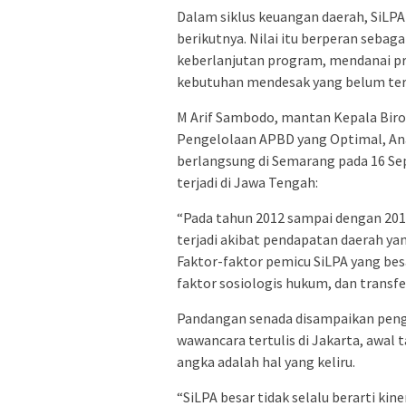
Dalam siklus keuangan daerah, SiLP
berikutnya. Nilai itu berperan sebag
keberlanjutan program, mendanai p
kebutuhan mendesak yang belum terd
M Arif Sambodo, mantan Kepala Biro
Pengelolaan APBD yang Optimal, Ana
berlangsung di Semarang pada 16 Se
terjadi di Jawa Tengah:
“Pada tahun 2012 sampai dengan 2014
terjadi akibat pendapatan daerah yan
Faktor-faktor pemicu SiLPA yang bes
faktor sosiologis hukum, dan transfer
Pandangan senada disampaikan peng
wawancara tertulis di Jakarta, awal 
angka adalah hal yang keliru.
“SiLPA besar tidak selalu berarti kin