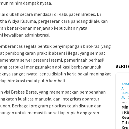
namun minim dampak nyata.
mulai diubah secara mendasar di Kabupaten Brebes. Di
ha Widya Kusuma, pergeseran cara pandang dilakukan
aran benar-benar menjawab kebutuhan nyata
 kewajiban administrasi.
emberantas segala bentuk penyimpangan birokrasi yang
wat pembongkaran praktik absensi ilegal yang sempat
ementara server presensi resmi, pemerintah berhasil
BERITA
yang terbukti menggunakan aplikasi berbayar untuk
nya sangat nyata, tentu disiplin kerja bakal meningkat
dap birokrasi mulai pulih kembali.
BHA
A
,
gan visi Brebes Beres, yang menempatkan pembenahan
LUB
AU
gkatan kualitas manusia, dan integritas aparatur
Febru
nan. Berbagai program prioritas telah disusun dan
Min
r Ri
lapangan untuk memastikan setiap rupiah anggaran
Ke
Tit
Kru