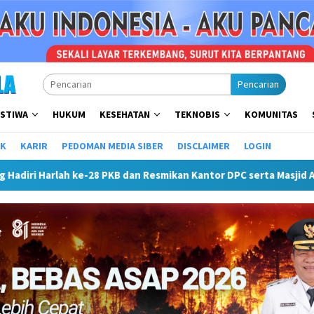
Pencarian
ISTIWA
HUKUM
KESEHATAN
TEKNOBIS
KOMUNITAS
IK
KARIR
PEDOMAN MEDIA SIBER
DISCLAIMER
LOGIN
KB dan Resmikan Kantor DPC serta Masjid Al Iskandariyah