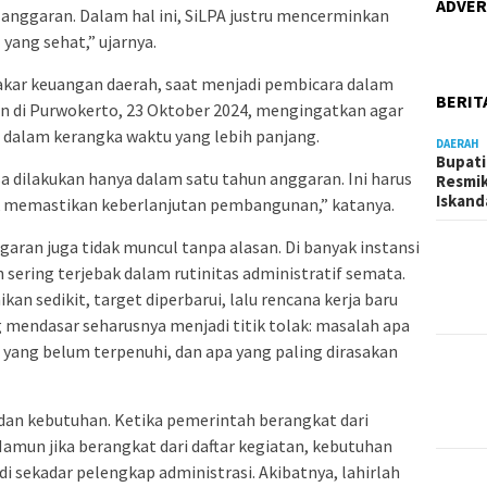
ADVER
anggaran. Dalam hal ini, SiLPA justru mencerminkan
 yang sehat,” ujarnya.
kar keuangan daerah, saat menjadi pembicara dalam
BERIT
 di Purwokerto, 23 Oktober 2024, mengingatkan agar
n dalam kerangka waktu yang lebih panjang.
DAERAH
Bupati
sa dilakukan hanya dalam satu tahun anggaran. Ini harus
Resmik
Iskand
k memastikan keberlanjutan pembangunan,” katanya.
nggaran juga tidak muncul tanpa alasan. Di banyak instansi
sering terjebak dalam rutinitas administratif semata.
an sedikit, target diperbarui, lalu rencana kerja baru
g mendasar seharusnya menjadi titik tolak: masalah apa
yang belum terpenuhi, dan apa yang paling dirasakan
dan kebutuhan. Ketika pemerintah berangkat dari
Namun jika berangkat dari daftar kegiatan, kebutuhan
 sekadar pelengkap administrasi. Akibatnya, lahirlah