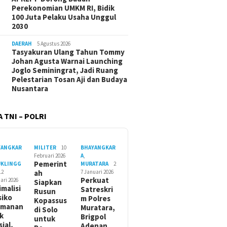
Perekonomian UMKM RI, Bidik
100 Juta Pelaku Usaha Unggul
2030
DAERAH
5 Agustus 2026
Tasyakuran Ulang Tahun Tommy
Johan Agusta Warnai Launching
Joglo Seminingrat, Jadi Ruang
Pelestarian Tosan Aji dan Budaya
Nusantara
 TNI – POLRI
YANGKAR
MILITER
10
BHAYANGKAR
Februari 2026
A
,
Pemerint
UKLINGG
MURATARA
2
12
ah
7 Januari 2026
Perkuat
ari 2026
Siapkan
imalisi
Satreskri
Rusun
siko
m Polres
Kopassus
amanan
Muratara,
di Solo
ik
Brigpol
untuk
sial,
Adenan…