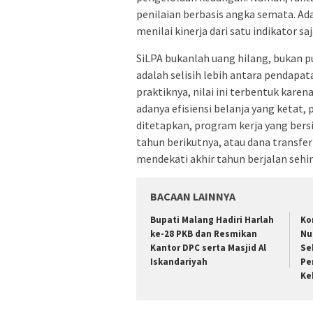
penilaian berbasis angka semata. A
menilai kinerja dari satu indikator saj
SiLPA bukanlah uang hilang, bukan pu
adalah selisih lebih antara pendapa
praktiknya, nilai ini terbentuk kare
adanya efisiensi belanja yang ketat
ditetapkan, program kerja yang bers
tahun berikutnya, atau dana transfer
mendekati akhir tahun berjalan sehi
BACAAN LAINNYA
Bupati Malang Hadiri Harlah
Ko
ke-28 PKB dan Resmikan
Nu
Kantor DPC serta Masjid Al
Se
Iskandariyah
Pe
Ke