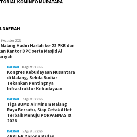
TORIAL KOMINFO MURATARA
A DAERAH
9 Agustus 2026
 Malang Hadiri Harlah ke-28 PKB dan
an Kantor DPC serta Masjid Al
ariyah
DAERAH
8 Agustus 2026
Kongres Kebudayaan Nusantara
di Malang, Sekda Budiar
Tekankan Pentingnya
Infrastruktur Kebudayaan
DAERAH
7 Agustus 2026
Tiga BUMD Air Minum Malang
Raya Bersatu, Siap Cetak Atlet
Terbaik Menuju PORPAMNAS IX
2026
DAERAH
5 Agustus 2026
APKLI-P Dorong Badan