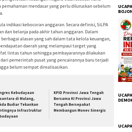
da pemahaman mendasar yang perlu diluruskan sebelum
UCAPA
BOJO
a.
la indikasi kebocoran anggaran. Secara definisi, SiLPA
tan dan belanja pada akhir tahun anggaran. Dalam
na berbagai alasan yang sah dalam tata kelola keuangan,
, pendapatan daerah yang melampaui target yang
ifat lintas tahun sehingga pembayarannya dilakukan
 dari pemerintah pusat yang pencairannya baru terjadi
ngga belum sempat direalisasikan.
ngres Kebudayaan
KPID Provinsi Jawa Tengah
UCAPA
santara di Malang,
Bersama KI Provinsi Jawa
DEMO
kda Budiar Tekankan
Tengah Bersepakat
ntingnya Infrastruktur
Membangun Monev Sinergis
budayaan
UCAPA