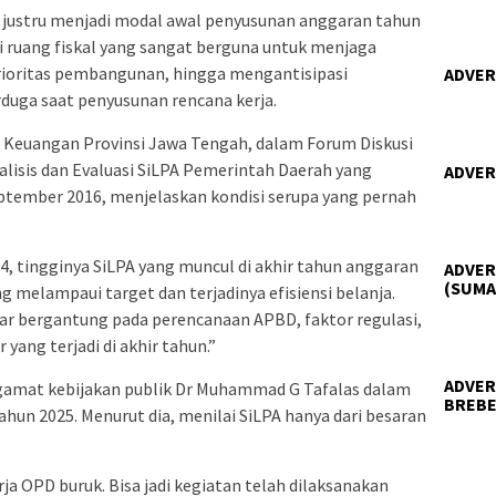
A justru menjadi modal awal penyusunan anggaran tahun
ai ruang fiskal yang sangat berguna untuk menjaga
rioritas pembangunan, hingga mengantisipasi
ADVER
uga saat penyusunan rencana kerja.
 Keuangan Provinsi Jawa Tengah, dalam Forum Diskusi
lisis dan Evaluasi SiLPA Pemerintah Daerah yang
ADVER
ptember 2016, menjelaskan kondisi serupa yang pernah
, tingginya SiLPA yang muncul di akhir tahun anggaran
ADVER
(SUMA
g melampaui target dan terjadinya efisiensi belanja.
ar bergantung pada perencanaan APBD, faktor regulasi,
 yang terjadi di akhir tahun.”
ADVER
amat kebijakan publik Dr Muhammad G Tafalas dalam
BREBE
tahun 2025. Menurut dia, menilai SiLPA hanya dari besaran
erja OPD buruk. Bisa jadi kegiatan telah dilaksanakan