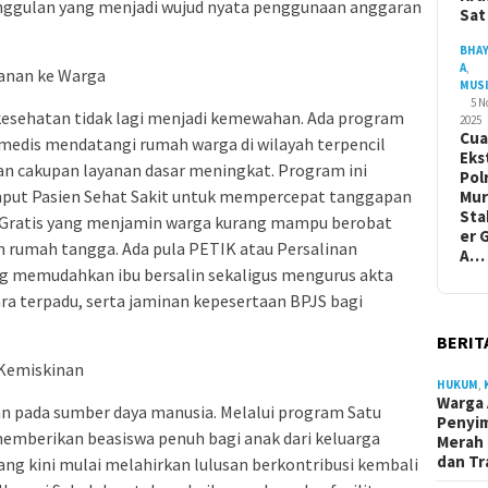
unggulan yang menjadi wujud nyata penggunaan anggaran
Sa
BHA
A
,
anan ke Warga
MUS
5 
kesehatan tidak lagi menjadi kemewahan. Ada program
2025
Cua
medis mendatangi rumah warga di wilayah terpencil
Eks
an cakupan layanan dasar meningkat. Program ini
Pol
mput Pasien Sehat Sakit untuk mempercepat tanggapan
Mur
Sta
t Gratis yang menjamin warga kurang mampu berobat
er 
 rumah tangga. Ada pula PETIK atau Persalinan
A…
g memudahkan ibu bersalin sekaligus mengurus akta
ra terpadu, serta jaminan kepesertaan BPJS bagi
BERIT
 Kemiskinan
HUKUM
,
Warga 
an pada sumber daya manusia. Melalui program Satu
Penyi
memberikan beasiswa penuh bagi anak dari keluarga
Merah 
dan Tr
ang kini mulai melahirkan lulusan berkontribusi kembali