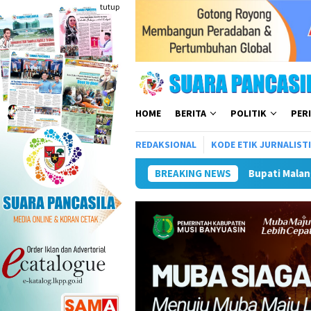
Loncat
tutup
ke
konten
HOME
BERITA
POLITIK
PER
REDAKSIONAL
KODE ETIK JURNALIST
Bupati Malang Hadiri Harlah ke-28 P
BREAKING NEWS