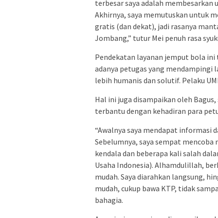
terbesar saya adalah membesarkan u
Akhirnya, saya memutuskan untuk men
gratis (dan dekat), jadi rasanya ma
Jombang,” tutur Mei penuh rasa sy
Pendekatan layanan jemput bola ini 
adanya petugas yang mendampingi la
lebih humanis dan solutif. Pelaku U
Hal ini juga disampaikan oleh Bagus
terbantu dengan kehadiran para petu
“Awalnya saya mendapat informasi dar
Sebelumnya, saya sempat mencoba me
kendala dan beberapa kali salah da
Usaha Indonesia). Alhamdulillah, ber
mudah. Saya diarahkan langsung, hing
mudah, cukup bawa KTP, tidak sampai
bahagia.