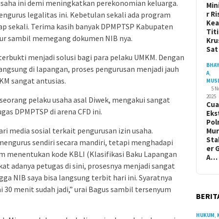
saha ini demi meningkatkan perekonomian keluarga.
Min
r Ri
gurus legalitas ini. Kebetulan sekali ada program
Ke
ntap sekali. Terima kasih banyak DPMPTSP Kabupaten
Tit
ukur sambil memegang dokumen NIB nya.
Kru
Sa
terbukti menjadi solusi bagi para pelaku UMKM. Dengan
BHA
ngsung di lapangan, proses pengurusan menjadi jauh
A
,
MKM sangat antusias.
MUS
5 
2025
, seorang pelaku usaha asal Diwek, mengakui sangat
Cua
gas DPMPTSP di arena CFD ini.
Eks
Pol
i media sosial terkait pengurusan izin usaha.
Mur
Sta
ngurus sendiri secara mandiri, tetapi menghadapi
er 
lam menentukan kode KBLI (Klasifikasi Baku Lapangan
A…
kat adanya petugas di sini, prosesnya menjadi sangat
ga NIB saya bisa langsung terbit hari ini. Syaratnya
 30 menit sudah jadi,” urai Bagus sambil tersenyum
BERIT
HUKUM
,