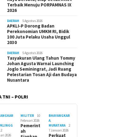
Terbaik Menuju PORPAMNAS IX
2026
DAERAH
5 Agustus 2026
APKLI-P Dorong Badan
Perekonomian UMKM RI, Bidik
100 Juta Pelaku Usaha Unggul
2030
DAERAH
5 Agustus 2026
Tasyakuran Ulang Tahun Tommy
Johan Agusta Warnai Launching
Joglo Seminingrat, Jadi Ruang
Pelestarian Tosan Aji dan Budaya
Nusantara
 TNI – POLRI
YANGKAR
MILITER
10
BHAYANGKAR
Februari 2026
A
,
Pemerint
UKLINGG
MURATARA
2
12
ah
7 Januari 2026
Perkuat
ari 2026
Siapkan