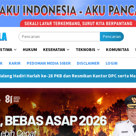
Pencarian
ISTIWA
HUKUM
KESEHATAN
TEKNOBIS
KOMUNITAS
IK
KARIR
PEDOMAN MEDIA SIBER
DISCLAIMER
LOGIN
28 PKB dan Resmikan Kantor DPC serta Masjid Al Iskandariyah