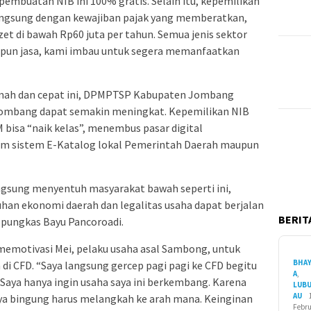
mbuatan NIB ini 100% gratis. Selain itu, kepemilikan
angsung dengan kewajiban pajak yang memberatkan,
t di bawah Rp60 juta per tahun. Semua jenis sektor
pun jasa, kami imbau untuk segera memanfaatkan
amah dan cepat ini, DPMPTSP Kabupaten Jombang
 Jombang dapat semakin meningkat. Kepemilikan NIB
bisa “naik kelas”, menembus pasar digital
lam sistem E-Katalog lokal Pemerintah Daerah maupun
ngsung menyentuh masyarakat bawah seperti ini,
n ekonomi daerah dan legalitas usaha dapat berjalan
BERITA
 pungkas Bayu Pancoroadi.
memotivasi Mei, pelaku usaha asal Sambong, untuk
BHA
di CFD. “Saya langsung gercep pagi pagi ke CFD begitu
A
,
Saya hanya ingin usaha saya ini berkembang. Karena
LUB
AU
saya bingung harus melangkah ke arah mana. Keinginan
Febru