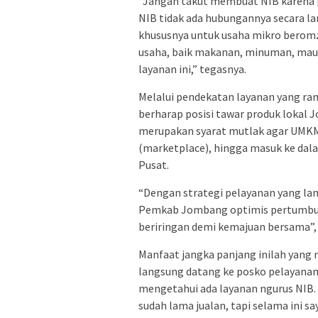
“Jangan takut membuat NIB karena pe
NIB tidak ada hubungannya secara l
khususnya untuk usaha mikro beromze
usaha, baik makanan, minuman, mau
layanan ini,” tegasnya.
Melalui pendekatan layanan yang r
berharap posisi tawar produk lokal
merupakan syarat mutlak agar UMKM 
(marketplace), hingga masuk ke da
Pusat.
“Dengan strategi pelayanan yang la
Pemkab Jombang optimis pertumbuha
beriringan demi kemajuan bersama”,
Manfaat jangka panjang inilah yang 
langsung datang ke posko pelayanan 
mengetahui ada layanan ngurus NIB. 
sudah lama jualan, tapi selama ini 