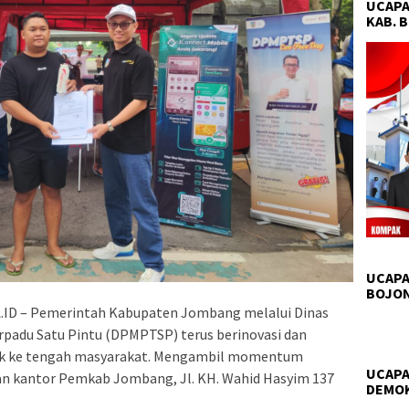
UCAPA
KAB. 
UCAPA
BOJO
D – Pemerintah Kabupaten Jombang melalui Dinas
padu Satu Pintu (DPMPTSP) terus berinovasi dan
ik ke tengah masyarakat. Mengambil momentum
UCAPA
pan kantor Pemkab Jombang, Jl. KH. Wahid Hasyim 137
DEMO