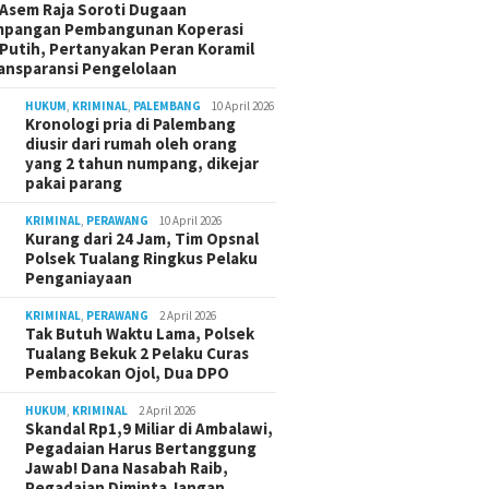
Asem Raja Soroti Dugaan
mpangan Pembangunan Koperasi
Putih, Pertanyakan Peran Koramil
ansparansi Pengelolaan
HUKUM
,
KRIMINAL
,
PALEMBANG
10 April 2026
Kronologi pria di Palembang
diusir dari rumah oleh orang
yang 2 tahun numpang, dikejar
pakai parang
KRIMINAL
,
PERAWANG
10 April 2026
Kurang dari 24 Jam, Tim Opsnal
Polsek Tualang Ringkus Pelaku
Penganiayaan
KRIMINAL
,
PERAWANG
2 April 2026
Tak Butuh Waktu Lama, Polsek
Tualang Bekuk 2 Pelaku Curas
Pembacokan Ojol, Dua DPO
HUKUM
,
KRIMINAL
2 April 2026
Skandal Rp1,9 Miliar di Ambalawi,
Pegadaian Harus Bertanggung
Jawab! Dana Nasabah Raib,
Pegadaian Diminta Jangan