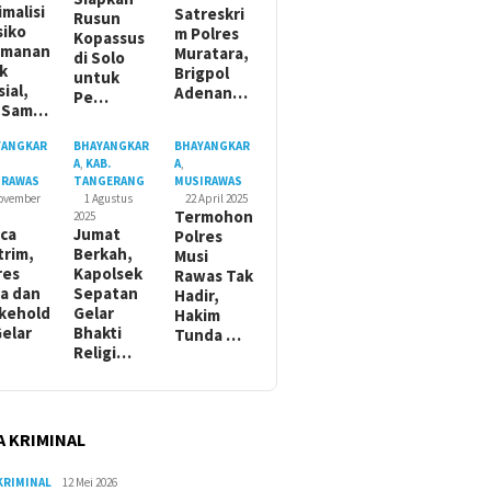
imalisi
Satreskri
Rusun
siko
m Polres
Kopassus
amanan
Muratara,
di Solo
ik
Brigpol
untuk
sial,
Adenan…
Pe…
t Sam…
YANGKAR
BHAYANGKAR
BHAYANGKAR
A
,
KAB.
A
,
IRAWAS
TANGERANG
MUSIRAWAS
November
1 Agustus
22 April 2025
Termohon
2025
ca
Jumat
Polres
trim,
Berkah,
Musi
res
Kapolsek
Rawas Tak
a dan
Sepatan
Hadir,
kehold
Gelar
Hakim
Gelar
Bhakti
Tunda …
Religi…
A KRIMINAL
KRIMINAL
12 Mei 2026