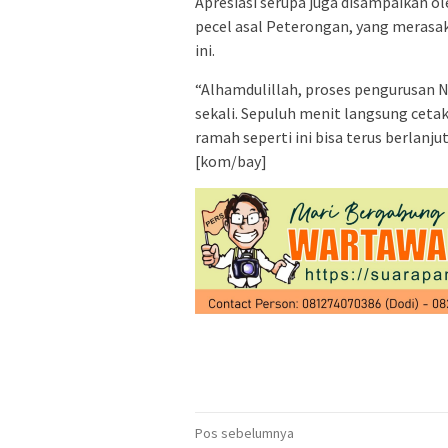
Apresiasi serupa juga disampaikan ol
pecel asal Peterongan, yang merasa
ini.
“Alhamdulillah, proses pengurusan NI
sekali. Sepuluh menit langsung ceta
ramah seperti ini bisa terus berlanju
[kom/bay]
Navigasi
Pos sebelumnya