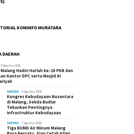
S)
TORIAL KOMINFO MURATARA
A DAERAH
9 Agustus 2026
 Malang Hadiri Harlah ke-28 PKB dan
an Kantor DPC serta Masjid Al
ariyah
DAERAH
8 Agustus 2026
Kongres Kebudayaan Nusantara
di Malang, Sekda Budiar
Tekankan Pentingnya
Infrastruktur Kebudayaan
DAERAH
7 Agustus 2026
Tiga BUMD Air Minum Malang
Raya Bersatu, Siap Cetak Atlet