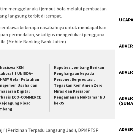
tim menggelar aksi jemput bola melalui pembuatan
ang langsung terbit di tempat.
UCAPA
a membawa beberapa nasabahnya untuk mendapatkan
gajuan permodalan, sekaligus mengedukasi pengguna
ile (Mobile Banking Bank Jatim).
ADVER
hasiswa KKN
Kapolres Jombang Berikan
ADVER
laboratif UNISDA–
Penghargaan kepada
HASY Gelar Pelatihan
Personel Berprestasi,
najemen Usaha dan
Tegaskan Komitmen Zero
masaran Digital
Miras dan Kesiapan
rbasis ECO-COMMERCE
Pengamanan Muktamar NU
ADVER
(SUMA
 Rejoagung Ploso
ke-35
mbang
ADVER
gaji’ (Perizinan Terpadu Langsung Jadi), DPMPTSP