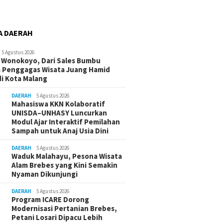
A DAERAH
5 Agustus 2026
 Wonokoyo, Dari Sales Bumbu
 Penggagas Wisata Juang Hamid
di Kota Malang
DAERAH
5 Agustus 2026
Mahasiswa KKN Kolaboratif
UNISDA–UNHASY Luncurkan
Modul Ajar Interaktif Pemilahan
Sampah untuk Anaj Usia Dini
DAERAH
5 Agustus 2026
Waduk Malahayu, Pesona Wisata
Alam Brebes yang Kini Semakin
Nyaman Dikunjungi
DAERAH
5 Agustus 2026
Program ICARE Dorong
Modernisasi Pertanian Brebes,
Petani Losari Dipacu Lebih