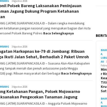
OMBANG
Siyanto
3 Agustus 2026
onil Polsek Bareng Laksanakan Peninjauan
man Jagung Dukung Program Ketahanan
gan
NG (JATIM).SUARAPANCASILA.ID – Dalam rangka mendukung
am ketahanan pangan nasional yang merupakan bagian dari Asta
personel Polsek Bareng Polres
Baca Selengkapnya
BERITA
OMBANG
Siyanto
3 Agustus 2026
BHA
ngatan Harkopnas ke-79 di Jombang: Ribuan
A
,
a Ikuti Jalan Sehat, Berhadiah 2 Paket Umroh
LUB
AU
NG (JATIM).SUARAPANCASILA.ID – Suasana Alun-Alun Kabupaten
Febru
ng tampak meriah dan penuh antusiasme pada Minggu
Min
026) pagi. Ribuan masyarakat dari berbagai
Baca Selengkapnya
r Ri
Ke
Tit
Kru
OMBANG
Siyanto
3 Agustus 2026
Sa
ng Ketahanan Pangan, Polsek Mojowarno
aksanakan Pengecekan Tanaman Jagung
BHA
A
,
NG (JATIM).SUARAPANCASILA.ID – Anggota Polsek Mojowarno
MUS