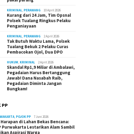
KRIMINAL
,
PERAWANG
10 April 2026
Kurang dari 24 Jam, Tim Opsnal
Polsek Tualang Ringkus Pelaku
Penganiayaan
KRIMINAL
,
PERAWANG
2 April 2026
Tak Butuh Waktu Lama, Polsek
Tualang Bekuk 2 Pelaku Curas
Pembacokan Ojol, Dua DPO
HUKUM
,
KRIMINAL
2 April 2026
Skandal Rp1,9 Miliar di Ambalawi,
Pegadaian Harus Bertanggung
Jawab! Dana Nasabah Raib,
Pegadaian Diminta Jangan
Bungkam!
 PP
RWAKARTA
,
POJOK PP
7 Juni 2026
Harapan di Lahan Bekas Bencana:
 Purwakarta Lestarikan Alam Sambil
ikan Aspirasi Warga