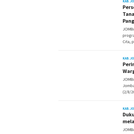
KAB. J
Pers
Tana
Pan
JOMBA
progr
Cita, 
KAB. J
Peri
Warg
JOMBA
Jomba
(2/8/2
KAB. J
Duku
mel
JOMBA