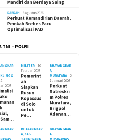
Mandiri dan Berdaya Saing
DAERAH
3 Agustus 2026
Perkuat Kemandirian Daerah,
Pemkab Brebes Pacu
Optimalisasi PAD
 TNI – POLRI
YANGKAR
MILITER
10
BHAYANGKAR
Februari 2026
A
,
Pemerint
UKLINGG
MURATARA
2
12
ah
7 Januari 2026
Perkuat
ari 2026
Siapkan
imalisi
Satreskri
Rusun
siko
m Polres
Kopassus
amanan
Muratara,
di Solo
ik
Brigpol
untuk
sial,
Adenan…
Pe…
t Sam…
YANGKAR
BHAYANGKAR
BHAYANGKAR
A
,
KAB.
A
,
IRAWAS
TANGERANG
MUSIRAWAS