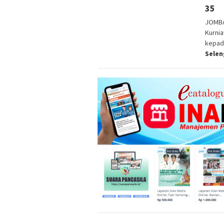
35
JOMBA
Kurnia
kepad
Sele