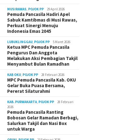
MUSIRAWAS
,
POJOK PP
29 April 2026
Pemuda Pancasila Hadiri Apel
Sabuk Kamtibmas di Musi Rawas,
Perkuat Sinergi Menuju
Indonesia Emas 2045
LUBUKLINGGAU
,
POJOK PP
5 Maret 2026
Ketua MPC Pemuda Pancasila
Pengurus Dan Anggota
Melakukan Aksi Pembagian Takjil
Menyambut Bulan Ramadhan
KAB OKU
,
POJOK PP
28 Februari 2026
MPC Pemuda Pancasila Kab. OKU
Gelar Buka Puasa Bersama,
Pererat Silaturahmi
KAB. PURWAKARTA
,
POJOK PP
28 Februari
2026
Pemuda Pancasila Ranting
Bobosan Gelar Ramadan Berbagi,
Salurkan Takjil dan Nasi Box
untuk Warga
OPINI
,
POJOK PP
23 Februari 2026