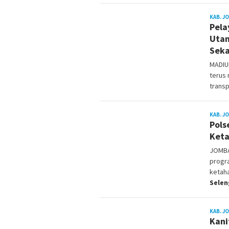
KAB. J
Pela
Utam
Seka
MADIUN
terus
transp
KAB. J
Pols
Keta
JOMBA
progr
ketaha
Sele
KAB. J
Kani