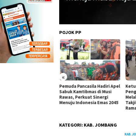
POJOK PP
am Harapan di Lahan
as Bencana: MPC PP
wakarta Lestarikan Alam
bil Perhatikan Aspirasi
rga
«
Pemuda Pancasila Hadiri Apel
Ketu
Sabuk Kamtibmas di Musi
Peng
Rawas, Perkuat Sinergi
Mela
Menuju Indonesia Emas 2045
Takj
Ram
KATEGORI:
KAB. JOMBANG
KAB. J