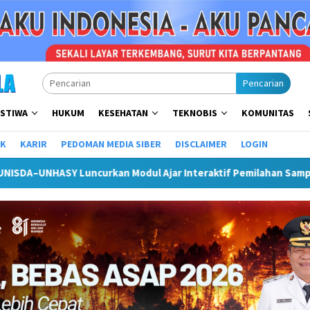
Pencarian
ISTIWA
HUKUM
KESEHATAN
TEKNOBIS
KOMUNITAS
IK
KARIR
PEDOMAN MEDIA SIBER
DISCLAIMER
LOGIN
n Modul Ajar Interaktif Pemilahan Sampah untuk Anaj Usia Dini