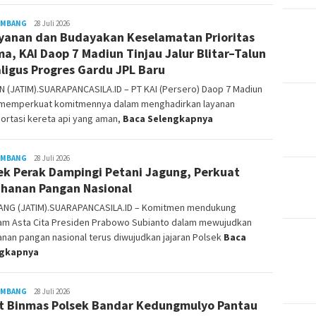
OMBANG
Siyanto
28 Juli 2026
yanan dan Budayakan Keselamatan Prioritas
a, KAI Daop 7 Madiun Tinjau Jalur Blitar–Talun
ligus Progres Gardu JPL Baru
 (JATIM).SUARAPANCASILA.ID – PT KAI (Persero) Daop 7 Madiun
 memperkuat komitmennya dalam menghadirkan layanan
ortasi kereta api yang aman,
Baca Selengkapnya
OMBANG
Siyanto
28 Juli 2026
ek Perak Dampingi Petani Jagung, Perkuat
hanan Pangan Nasional
NG (JATIM).SUARAPANCASILA.ID – Komitmen mendukung
am Asta Cita Presiden Prabowo Subianto dalam mewujudkan
nan pangan nasional terus diwujudkan jajaran Polsek
Baca
ngkapnya
OMBANG
Siyanto
28 Juli 2026
t Binmas Polsek Bandar Kedungmulyo Pantau