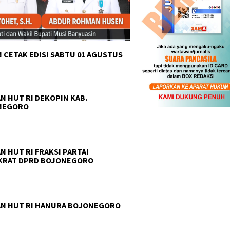
 CETAK EDISI SABTU 01 AGUSTUS
Tanam Harapan di Lahan
Bekas Bencana: MPC PP
Purwakarta Lestarikan Alam
N HUT RI DEKOPIN KAB.
Sambil Perhatikan Aspirasi
NEGORO
Warga
 Pancasila Ranting
Pemuda 
N HUT RI FRAKSI PARTAI
an Gelar Ramadan
Sabuk K
KRAT DPRD BOJONEGORO
i, Salurkan Takjil dan
Rawas, 
ox untuk Warga
Menuju 
N HUT RI HANURA BOJONEGORO