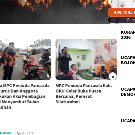
KORAN
2026
UCAPA
BOJO
»
a MPC Pemuda Pancasila
MPC Pemuda Pancasila Kab.
Pemuda
UCAPA
urus Dan Anggota
OKU Gelar Buka Puasa
Bobos
DEMO
kukan Aksi Pembagian
Bersama, Pererat
Berbag
il Menyambut Bulan
Silaturahmi
Nasi B
adhan
UCAPA
OMBANG
Siyanto
5 Agustus 2026