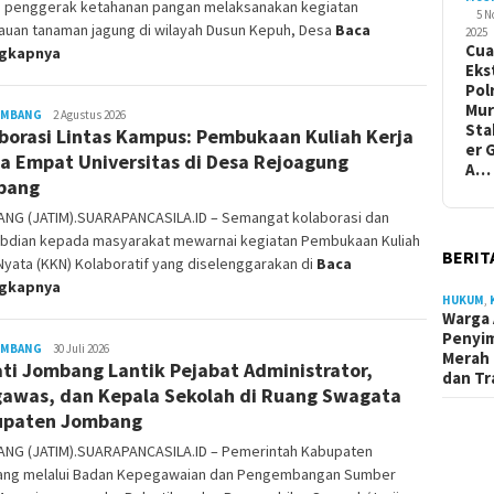
u penggerak ketahanan pangan melaksanakan kegiatan
5 
auan tanaman jagung di wilayah Dusun Kepuh, Desa
Baca
2025
Cua
ngkapnya
Eks
Pol
Mur
OMBANG
Siyanto
2 Agustus 2026
Sta
borasi Lintas Kampus: Pembukaan Kuliah Kerja
er 
a Empat Universitas di Desa Rejoagung
A…
bang
NG (JATIM).SUARAPANCASILA.ID – Semangat kolaborasi dan
bdian kepada masyarakat mewarnai kegiatan Pembukaan Kuliah
BERIT
Nyata (KKN) Kolaboratif yang diselenggarakan di
Baca
ngkapnya
HUKUM
,
Warga 
Penyi
OMBANG
Siyanto
30 Juli 2026
Merah 
ti Jombang Lantik Pejabat Administrator,
dan Tr
awas, dan Kepala Sekolah di Ruang Swagata
upaten Jombang
NG (JATIM).SUARAPANCASILA.ID – Pemerintah Kabupaten
ng melalui Badan Kepegawaian dan Pengembangan Sumber