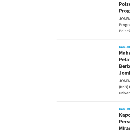
Pols
Prog
JOMBA
Progra
Polse
KAB. J
Maha
Pela
Berb
Jom
JOMBA
(KKN) 
Univer
KAB. J
Kapo
Pers
Mira