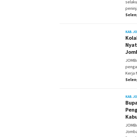
selak
peninj
Sele
KAB. J
Kola
Nyat
Jom
JOMBA
penga
Kerja 
Sele
KAB. J
Bupa
Peng
Kab
JOMBA
Jomba