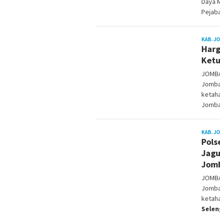
Daya 
Pejab
KAB. J
Harg
Ketu
JOMBA
Jomba
ketaha
Jomba
KAB. J
Pols
Jagu
Jom
JOMBA
Jomba
ketaha
Sele