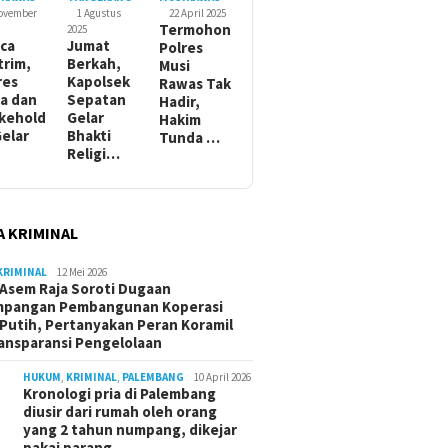
November
1 Agustus
22 April 2025
Termohon
2025
ca
Jumat
Polres
trim,
Berkah,
Musi
res
Kapolsek
Rawas Tak
a dan
Sepatan
Hadir,
kehold
Gelar
Hakim
Gelar
Bhakti
Tunda …
Religi…
A KRIMINAL
KRIMINAL
12 Mei 2026
Asem Raja Soroti Dugaan
mpangan Pembangunan Koperasi
Putih, Pertanyakan Peran Koramil
ansparansi Pengelolaan
HUKUM
,
KRIMINAL
,
PALEMBANG
10 April 2026
Kronologi pria di Palembang
diusir dari rumah oleh orang
yang 2 tahun numpang, dikejar
pakai parang