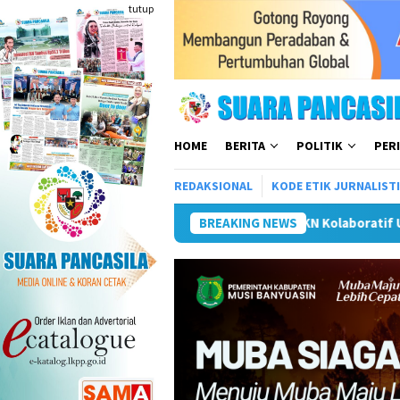
Loncat
tutup
ke
konten
HOME
BERITA
POLITIK
PER
REDAKSIONAL
KODE ETIK JURNALIST
lang
Mahasiswa KKN Kolaboratif UNISDA–UNHASY Luncurka
BREAKING NEWS