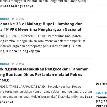
Manusia menggelar Pelantikan dan Pengambilan Sumpah/Janji
at
Baca Selengkapnya
OMBANG
Siyanto
30 Juli 2026
anas ke-33 di Malang: Bupati Jombang dan
a TP PKK Menerima Penghargaan Nasional
NG (JATIM).SUARAPANCASILA.ID – Pemerintah Kabupaten
ng kembali mengukuhkan komitmennya dalam memperkuat
nan keluarga dan percepatan penurunan stunting. Bupati
ng, H.
Baca Selengkapnya
OMBANG
Siyanto
30 Juli 2026
ek Ngusikan Melakukan Pengecekani Tanaman
ng Bantuan Dinas Pertanian melalui Polres
bang
POJOK
NG (JATIM).SUARAPANCASILA.ID – Polsek Ngusikan Polres
ng terus menunjukkan komitmennya dalam mendukung program
KAB. PU
nan pangan nasional. Melalui peran aktif Bhabinkamtibmas,
Baca
Tanam 
MPC PP
ngkapnya
Perhat