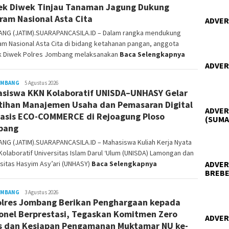
ek Diwek Tinjau Tanaman Jagung Dukung
ram Nasional Asta Cita
ADVER
NG (JATIM).SUARAPANCASILA.ID – Dalam rangka mendukung
m Nasional Asta Cita di bidang ketahanan pangan, anggota
k Diwek Polres Jombang melaksanakan
Baca Selengkapnya
ADVER
OMBANG
Siyanto
5 Agustus 2026
siswa KKN Kolaboratif UNISDA–UNHASY Gelar
tihan Manajemen Usaha dan Pemasaran Digital
ADVER
asis ECO-COMMERCE di Rejoagung Ploso
(SUMA
bang
NG (JATIM).SUARAPANCASILA.ID – Mahasiswa Kuliah Kerja Nyata
Kolaboratif Universitas Islam Darul ‘Ulum (UNISDA) Lamongan dan
sitas Hasyim Asy’ari (UNHASY)
Baca Selengkapnya
ADVER
BREBE
OMBANG
Siyanto
3 Agustus 2026
lres Jombang Berikan Penghargaan kepada
onel Berprestasi, Tegaskan Komitmen Zero
ADVER
s dan Kesiapan Pengamanan Muktamar NU ke-