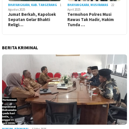
BHAYANGKARA
,
KAB. TANGERANG
1
BHAYANGKARA
,
MUSIRAWAS
22
Agustus 2025
April 2025
Jumat Berkah, Kapolsek
Termohon Polres Musi
Sepatan Gelar Bhakti
Rawas Tak Hadir, Hakim
Religi…
Tunda …
BERITA KRIMINAL
HUKUM
,
KRIMINAL
12 Mei 2026