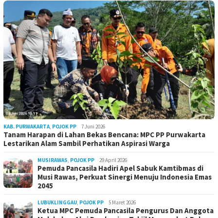
KAB. PURWAKARTA
,
POJOK PP
7 Juni 2026
Tanam Harapan di Lahan Bekas Bencana: MPC PP Purwakarta
Lestarikan Alam Sambil Perhatikan Aspirasi Warga
MUSIRAWAS
,
POJOK PP
29 April 2026
Pemuda Pancasila Hadiri Apel Sabuk Kamtibmas di
Musi Rawas, Perkuat Sinergi Menuju Indonesia Emas
2045
LUBUKLINGGAU
,
POJOK PP
5 Maret 2026
Ketua MPC Pemuda Pancasila Pengurus Dan Anggota