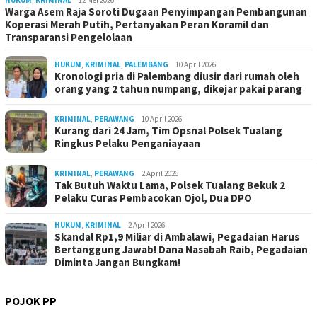
Warga Asem Raja Soroti Dugaan Penyimpangan Pembangunan
Koperasi Merah Putih, Pertanyakan Peran Koramil dan
Transparansi Pengelolaan
HUKUM
,
KRIMINAL
,
PALEMBANG
10 April 2026
Kronologi pria di Palembang diusir dari rumah oleh
orang yang 2 tahun numpang, dikejar pakai parang
KRIMINAL
,
PERAWANG
10 April 2026
Kurang dari 24 Jam, Tim Opsnal Polsek Tualang
Ringkus Pelaku Penganiayaan
KRIMINAL
,
PERAWANG
2 April 2026
Tak Butuh Waktu Lama, Polsek Tualang Bekuk 2
Pelaku Curas Pembacokan Ojol, Dua DPO
HUKUM
,
KRIMINAL
2 April 2026
Skandal Rp1,9 Miliar di Ambalawi, Pegadaian Harus
Bertanggung Jawab! Dana Nasabah Raib, Pegadaian
Diminta Jangan Bungkam!
POJOK PP