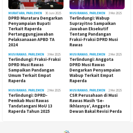
MURATARA
,
PARLEMEN
30 Juni 2025
MUSIRAWAS
,
PARLEMEN
3 Mei 2025
DPRD Muratara Dengarkan
Terlindungi: Wabup
Penyampaian Bupati
Suprayitno Sampaikan
Terkait Raperda
Jawaban Eksekutif
Pertanggungjawaban
Tentang Pandangan
Pelaksanaaan APBD TA
Fraksi-Fraksi DPRD Musi
2024
Rawas
MUSIRAWAS
,
PARLEMEN
3 Mei 2025
MUSIRAWAS
,
PARLEMEN
2 Mei 2025
Terlindungi: Fraksi-Fraksi
Terlindungi: Anggota
DPRD Musi Rawas
DPRD Musi Rawas
Sampaikan Pandangan
Dengarkan Penyampaian
Umum Terkait Empat
Wabup Terkait Empat
Raperda
Raperda
MUSIRAWAS
,
PARLEMEN
2 Mei 2025
MUSIRAWAS
,
PARLEMEN
2 Mei 2025
Terlindungi: DPRD-
CSR Perusahaan di Musi
Pemkab Musi Rawas
Rawas Masih ‘Se-
Tandatangani MoU 13
Ikhlasnya’, Anggota
Raperda Tahun 2025
Dewan Bakal Revisi Perda ‎