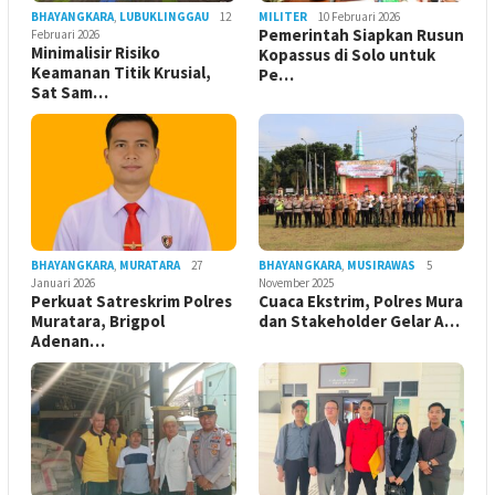
BHAYANGKARA
,
LUBUKLINGGAU
12
MILITER
10 Februari 2026
Pemerintah Siapkan Rusun
Februari 2026
Minimalisir Risiko
Kopassus di Solo untuk
Keamanan Titik Krusial,
Pe…
Sat Sam…
BHAYANGKARA
,
MURATARA
27
BHAYANGKARA
,
MUSIRAWAS
5
Januari 2026
November 2025
Perkuat Satreskrim Polres
Cuaca Ekstrim, Polres Mura
Muratara, Brigpol
dan Stakeholder Gelar A…
Adenan…