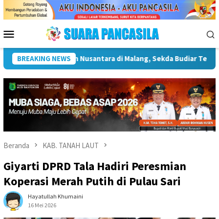
Loncat
ke
konten
Menu
Mobile
an Pentingnya Infrastruktur Kebudayaan
BREAKING NEWS
Wakil Wali Kot
Beranda
KAB. TANAH LAUT
Giyarti DPRD Tala Hadiri Peresmian
Koperasi Merah Putih di Pulau Sari
Hayatullah Khumaini
16 Mei 2026