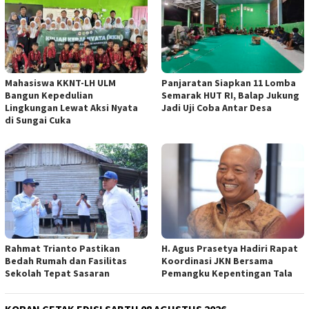
Mahasiswa KKNT-LH ULM
Panjaratan Siapkan 11 Lomba
Bangun Kepedulian
Semarak HUT RI, Balap Jukung
Lingkungan Lewat Aksi Nyata
Jadi Uji Coba Antar Desa
di Sungai Cuka
Rahmat Trianto Pastikan
H. Agus Prasetya Hadiri Rapat
Bedah Rumah dan Fasilitas
Koordinasi JKN Bersama
Sekolah Tepat Sasaran
Pemangku Kepentingan Tala