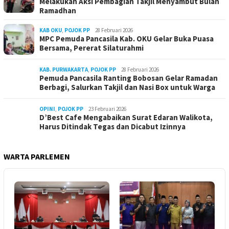
Melakukan Aksi Pembagian Takjil Menyambut Bulan
Ramadhan
KAB OKU
,
POJOK PP
28 Februari 2026
MPC Pemuda Pancasila Kab. OKU Gelar Buka Puasa
Bersama, Pererat Silaturahmi
KAB. PURWAKARTA
,
POJOK PP
28 Februari 2026
Pemuda Pancasila Ranting Bobosan Gelar Ramadan
Berbagi, Salurkan Takjil dan Nasi Box untuk Warga
OPINI
,
POJOK PP
23 Februari 2026
D’Best Cafe Mengabaikan Surat Edaran Walikota,
Harus Ditindak Tegas dan Dicabut Izinnya
WARTA PARLEMEN