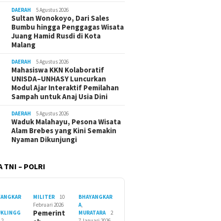
DAERAH
5 Agustus 2026
Sultan Wonokoyo, Dari Sales
Bumbu hingga Penggagas Wisata
Juang Hamid Rusdi di Kota
Malang
DAERAH
5 Agustus 2026
Mahasiswa KKN Kolaboratif
UNISDA–UNHASY Luncurkan
Modul Ajar Interaktif Pemilahan
Sampah untuk Anaj Usia Dini
DAERAH
5 Agustus 2026
Waduk Malahayu, Pesona Wisata
Alam Brebes yang Kini Semakin
Nyaman Dikunjungi
 TNI – POLRI
YANGKAR
MILITER
10
BHAYANGKAR
Februari 2026
A
,
Pemerint
UKLINGG
MURATARA
2
12
7 Januari 2026