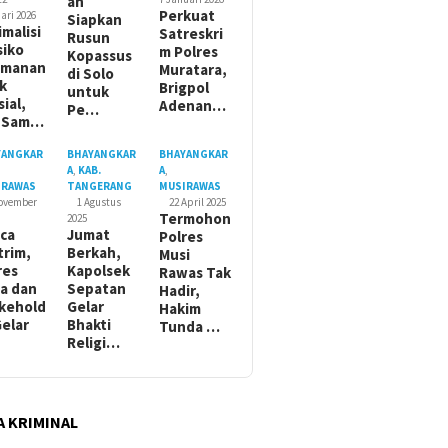
ah
Perkuat
ari 2026
Siapkan
imalisi
Satreskri
Rusun
siko
m Polres
Kopassus
amanan
Muratara,
di Solo
ik
Brigpol
untuk
sial,
Adenan…
Pe…
t Sam…
YANGKAR
BHAYANGKAR
BHAYANGKAR
A
,
KAB.
A
,
IRAWAS
TANGERANG
MUSIRAWAS
November
1 Agustus
22 April 2025
Termohon
2025
ca
Jumat
Polres
trim,
Berkah,
Musi
res
Kapolsek
Rawas Tak
a dan
Sepatan
Hadir,
kehold
Gelar
Hakim
Gelar
Bhakti
Tunda …
Religi…
A KRIMINAL