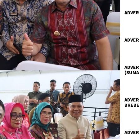
ADVER
ADVER
ADVER
(SUMA
ADVER
BREBE
ADVER