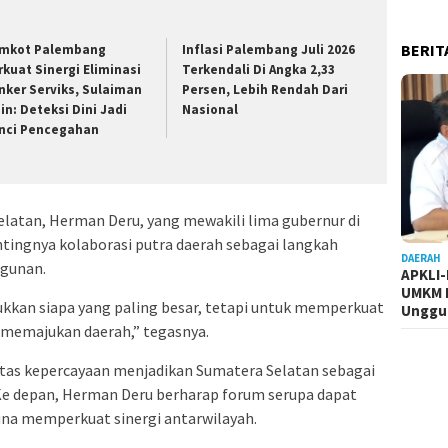
BERIT
mkot Palembang
Inflasi Palembang Juli 2026
rkuat Sinergi Eliminasi
Terkendali Di Angka 2,33
nker Serviks, Sulaiman
Persen, Lebih Rendah Dari
in: Deteksi Dini Jadi
Nasional
nci Pencegahan
latan, Herman Deru, yang mewakili lima gubernur di
ingnya kolaborasi putra daerah sebagai langkah
DAERAH
gunan.
APKLI
UMKM R
kkan siapa yang paling besar, tetapi untuk memperkuat
Unggul
 memajukan daerah,” tegasnya.
tas kepercayaan menjadikan Sumatera Selatan sebagai
Ke depan, Herman Deru berharap forum serupa dapat
guna memperkuat sinergi antarwilayah.