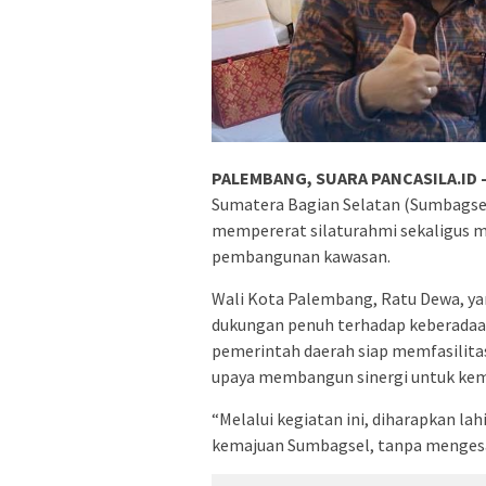
PALEMBANG, SUARA PANCASILA.ID 
Sumatera Bagian Selatan (Sumbagsel) 
mempererat silaturahmi sekaligus m
pembangunan kawasan.
Wali Kota Palembang, Ratu Dewa, ya
dukungan penuh terhadap keberadaan
pemerintah daerah siap memfasilitas
upaya membangun sinergi untuk kem
“Melalui kegiatan ini, diharapkan l
kemajuan Sumbagsel, tanpa mengesa