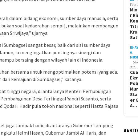
Febru
Min
r Ri
erah dalam bidang ekonomi, sumber daya manusia, serta
Ke
i bukan soal kedaerahan sempit, melainkan membangun
Tit
Kru
an Sriwijaya,” ujarnya.
Sa
si Sumbagsel sangat besar, baik dari sisi sumber daya
BHA
amun, ia mengingatkan pentingnya sinergi dan
A
,
MUS
ampu bersaing dengan wilayah lain di Indonesia.
5 
2025
utuhan bersama untuk mengoptimalkan potensi yang ada.
Cua
Eks
dan kemajuan di Sumbagsel,” katanya.
Pol
Mur
jabat tinggi negara, di antaranya Menteri Perhubungan
Sta
 Pembangunan Desa Tertinggal Yandri Susanto, serta
er 
A…
Qodari. Hadir pula tokoh nasional seperti Hatta Rajasa
sel juga tampak hadir, di antaranya Gubernur Lampung
BERIT
ngkulu Helmi Hasan, Gubernur Jambi Al Haris, dan