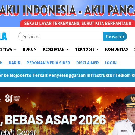
Pencarian
ISTIWA
HUKUM
KESEHATAN
TEKNOBIS
KOMUNITAS
IK
KARIR
PEDOMAN MEDIA SIBER
DISCLAIMER
LOGIN
nyelenggaraan Infrastruktur Telkom Rumija
Plt Bupati H