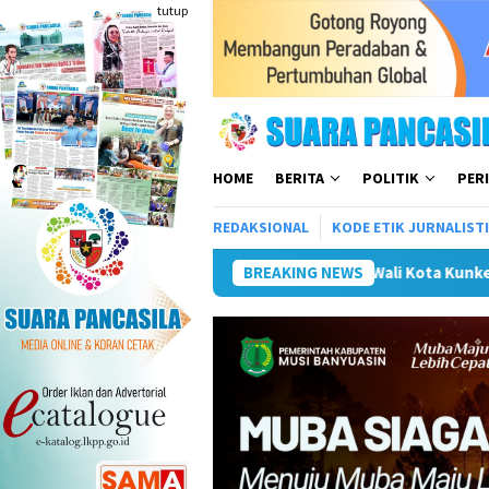
Loncat
tutup
ke
konten
HOME
BERITA
POLITIK
PER
REDAKSIONAL
KODE ETIK JURNALIST
Wali Kota Kunker ke Mojokerto Terkait Pe
BREAKING NEWS