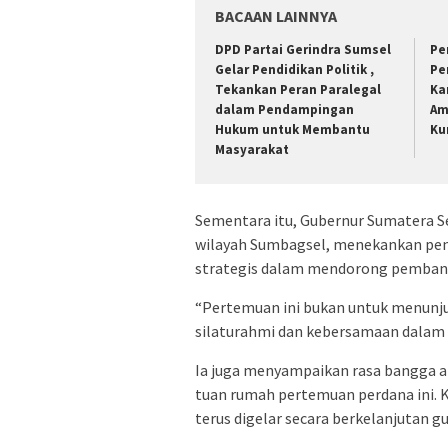
BACAAN LAINNYA
DPD Partai Gerindra Sumsel
Pe
Gelar Pendidikan Politik ,
Pe
Tekankan Peran Paralegal
Ka
dalam Pendampingan
Am
Hukum untuk Membantu
Ku
Masyarakat
Sementara itu, Gubernur Sumatera Se
wilayah Sumbagsel, menekankan pent
strategis dalam mendorong pemban
“Pertemuan ini bukan untuk menunju
silaturahmi dan kebersamaan dalam
Ia juga menyampaikan rasa bangga a
tuan rumah pertemuan perdana ini. 
terus digelar secara berkelanjutan 