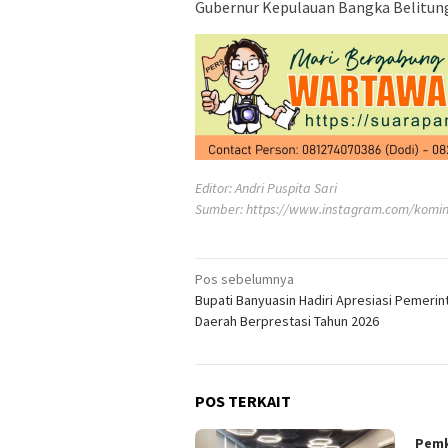
Gubernur Kepulauan Bangka Belitung
Editor: Andri Puspita Sari
Sumber:
https://www.instagram.com/komin
Navigasi
Pos sebelumnya
Bupati Banyuasin Hadiri Apresiasi Pemerin
pos
Daerah Berprestasi Tahun 2026
POS TERKAIT
Pemk