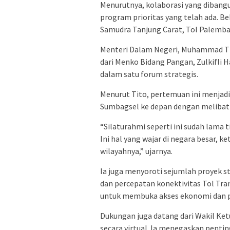
Menurutnya, kolaborasi yang dibangu
program prioritas yang telah ada. 
Samudra Tanjung Carat, Tol Palemb
Menteri Dalam Negeri, Muhammad Tit
dari Menko Bidang Pangan, Zulkifli
dalam satu forum strategis.
Menurut Tito, pertemuan ini menjad
Sumbagsel ke depan dengan melibatk
“Silaturahmi seperti ini sudah lama t
Ini hal yang wajar di negara besar, k
wilayahnya,” ujarnya.
Ia juga menyoroti sejumlah proyek 
dan percepatan konektivitas Tol Tra
untuk membuka akses ekonomi dan pa
Dukungan juga datang dari Wakil Ke
secara virtual. Ia menegaskan penti