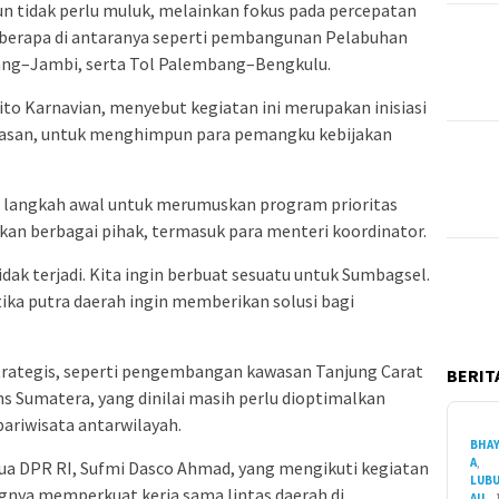
n tidak perlu muluk, melainkan fokus pada percepatan
Beberapa di antaranya seperti pembangunan Pelabuhan
ang–Jambi, serta Tol Palembang–Bengkulu.
o Karnavian, menyebut kegiatan ini merupakan inisiasi
 Hasan, untuk menghimpun para pemangku kebijakan
i langkah awal untuk merumuskan program prioritas
an berbagai pihak, termasuk para menteri koordinator.
idak terjadi. Kita ingin berbuat sesuatu untuk Sumbagsel.
etika putra daerah ingin memberikan solusi bagi
strategis, seperti pengembangan kawasan Tanjung Carat
BERITA
ns Sumatera, yang dinilai masih perlu dioptimalkan
riwisata antarwilayah.
BHA
A
,
tua DPR RI, Sufmi Dasco Ahmad, yang mengikuti kegiatan
LUB
ngnya memperkuat kerja sama lintas daerah di
AU