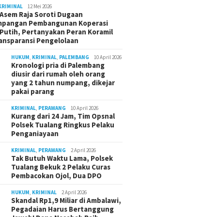
KRIMINAL
12 Mei 2026
Asem Raja Soroti Dugaan
mpangan Pembangunan Koperasi
Putih, Pertanyakan Peran Koramil
ansparansi Pengelolaan
HUKUM
,
KRIMINAL
,
PALEMBANG
10 April 2026
Kronologi pria di Palembang
diusir dari rumah oleh orang
yang 2 tahun numpang, dikejar
pakai parang
KRIMINAL
,
PERAWANG
10 April 2026
Kurang dari 24 Jam, Tim Opsnal
Polsek Tualang Ringkus Pelaku
Penganiayaan
KRIMINAL
,
PERAWANG
2 April 2026
Tak Butuh Waktu Lama, Polsek
Tualang Bekuk 2 Pelaku Curas
Pembacokan Ojol, Dua DPO
HUKUM
,
KRIMINAL
2 April 2026
Skandal Rp1,9 Miliar di Ambalawi,
Pegadaian Harus Bertanggung