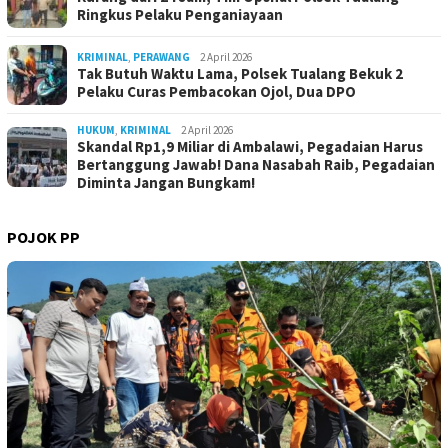
Ringkus Pelaku Penganiayaan
KRIMINAL
,
PERAWANG
2 April 2026
Tak Butuh Waktu Lama, Polsek Tualang Bekuk 2
Pelaku Curas Pembacokan Ojol, Dua DPO
HUKUM
,
KRIMINAL
2 April 2026
Skandal Rp1,9 Miliar di Ambalawi, Pegadaian Harus
Bertanggung Jawab! Dana Nasabah Raib, Pegadaian
Diminta Jangan Bungkam!
POJOK PP