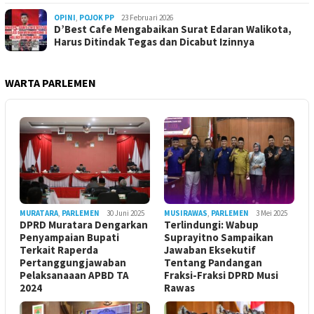
OPINI
,
POJOK PP
23 Februari 2026
D’Best Cafe Mengabaikan Surat Edaran Walikota,
Harus Ditindak Tegas dan Dicabut Izinnya
WARTA PARLEMEN
MURATARA
,
PARLEMEN
30 Juni 2025
MUSIRAWAS
,
PARLEMEN
3 Mei 2025
DPRD Muratara Dengarkan
Terlindungi: Wabup
Penyampaian Bupati
Suprayitno Sampaikan
Terkait Raperda
Jawaban Eksekutif
Pertanggungjawaban
Tentang Pandangan
Pelaksanaaan APBD TA
Fraksi-Fraksi DPRD Musi
2024
Rawas