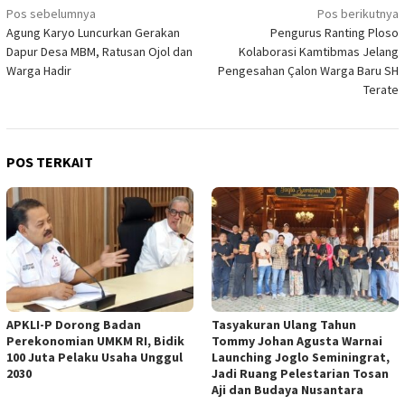
Navigasi
Pos sebelumnya
Pos berikutnya
Agung Karyo Luncurkan Gerakan
Pengurus Ranting Ploso
pos
Dapur Desa MBM, Ratusan Ojol dan
Kolaborasi Kamtibmas Jelang
Warga Hadir
Pengesahan Çalon Warga Baru SH
Terate
POS TERKAIT
APKLI-P Dorong Badan
Tasyakuran Ulang Tahun
Perekonomian UMKM RI, Bidik
Tommy Johan Agusta Warnai
100 Juta Pelaku Usaha Unggul
Launching Joglo Seminingrat,
2030
Jadi Ruang Pelestarian Tosan
Aji dan Budaya Nusantara