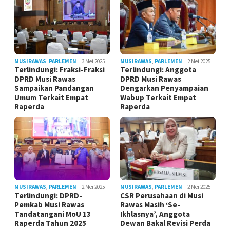
MUSIRAWAS
,
PARLEMEN
3 Mei 2025
MUSIRAWAS
,
PARLEMEN
2 Mei 2025
Terlindungi: Fraksi-Fraksi
Terlindungi: Anggota
DPRD Musi Rawas
DPRD Musi Rawas
Sampaikan Pandangan
Dengarkan Penyampaian
Umum Terkait Empat
Wabup Terkait Empat
Raperda
Raperda
MUSIRAWAS
,
PARLEMEN
2 Mei 2025
MUSIRAWAS
,
PARLEMEN
2 Mei 2025
Terlindungi: DPRD-
CSR Perusahaan di Musi
Pemkab Musi Rawas
Rawas Masih ‘Se-
Tandatangani MoU 13
Ikhlasnya’, Anggota
Raperda Tahun 2025
Dewan Bakal Revisi Perda ‎