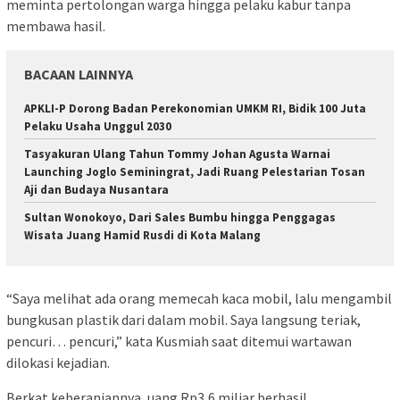
meminta pertolongan warga hingga pelaku kabur tanpa
membawa hasil.
BACAAN LAINNYA
APKLI-P Dorong Badan Perekonomian UMKM RI, Bidik 100 Juta
Pelaku Usaha Unggul 2030
Tasyakuran Ulang Tahun Tommy Johan Agusta Warnai
Launching Joglo Seminingrat, Jadi Ruang Pelestarian Tosan
Aji dan Budaya Nusantara
Sultan Wonokoyo, Dari Sales Bumbu hingga Penggagas
Wisata Juang Hamid Rusdi di Kota Malang
“Saya melihat ada orang memecah kaca mobil, lalu mengambil
bungkusan plastik dari dalam mobil. Saya langsung teriak,
pencuri… pencuri,” kata Kusmiah saat ditemui wartawan
dilokasi kejadian.
Berkat keberaniannya, uang Rp3,6 miliar berhasil