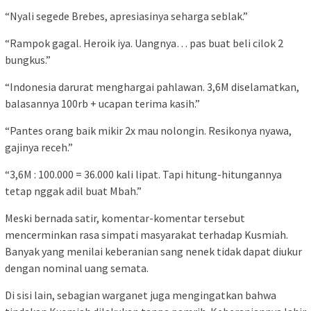
“Nyali segede Brebes, apresiasinya seharga seblak.”
“Rampok gagal. Heroik iya. Uangnya… pas buat beli cilok 2
bungkus.”
“Indonesia darurat menghargai pahlawan. 3,6M diselamatkan,
balasannya 100rb + ucapan terima kasih.”
“Pantes orang baik mikir 2x mau nolongin. Resikonya nyawa,
gajinya receh.”
“3,6M : 100.000 = 36.000 kali lipat. Tapi hitung-hitungannya
tetap nggak adil buat Mbah.”
Meski bernada satir, komentar-komentar tersebut
mencerminkan rasa simpati masyarakat terhadap Kusmiah.
Banyak yang menilai keberanian sang nenek tidak dapat diukur
dengan nominal uang semata.
Di sisi lain, sebagian warganet juga mengingatkan bahwa