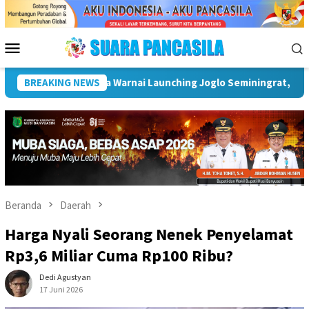
Loncat
ke
konten
Menu
Mobile
rian Tosan Aji dan Budaya Nusantara
BREAKING NEWS
Wakil Wali Kota Lu
Beranda
Daerah
Harga Nyali Seorang Nenek Penyelamat
Rp3,6 Miliar Cuma Rp100 Ribu?
Dedi Agustyan
17 Juni 2026