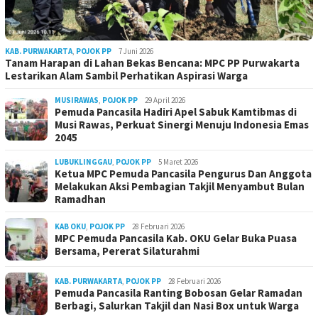
KAB. PURWAKARTA
,
POJOK PP
7 Juni 2026
Tanam Harapan di Lahan Bekas Bencana: MPC PP Purwakarta
Lestarikan Alam Sambil Perhatikan Aspirasi Warga
MUSIRAWAS
,
POJOK PP
29 April 2026
Pemuda Pancasila Hadiri Apel Sabuk Kamtibmas di
Musi Rawas, Perkuat Sinergi Menuju Indonesia Emas
2045
LUBUKLINGGAU
,
POJOK PP
5 Maret 2026
Ketua MPC Pemuda Pancasila Pengurus Dan Anggota
Melakukan Aksi Pembagian Takjil Menyambut Bulan
Ramadhan
KAB OKU
,
POJOK PP
28 Februari 2026
MPC Pemuda Pancasila Kab. OKU Gelar Buka Puasa
Bersama, Pererat Silaturahmi
KAB. PURWAKARTA
,
POJOK PP
28 Februari 2026
Pemuda Pancasila Ranting Bobosan Gelar Ramadan
Berbagi, Salurkan Takjil dan Nasi Box untuk Warga