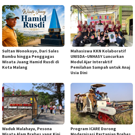
Sultan Wonokoyo, Dari Sales
Mahasiswa KKN Kolaboratif
Bumbu hingga Penggagas
UNISDA–UNHASY Luncurkan
Wisata Juang Hamid Rusdi di
Modul Ajar Interaktif
Kota Malang
Pemilahan Sampah untuk Anaj
Usia Dini
Waduk Malahayu, Pesona
Program ICARE Dorong
Wisata Alam Brebes yang Kini
Modernisasi Pertanian Brebes,