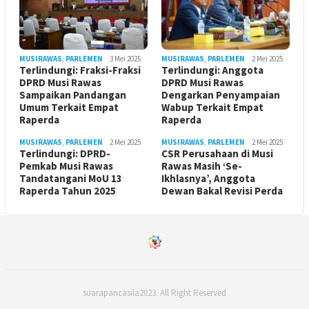
MUSIRAWAS
,
PARLEMEN
3 Mei 2025
MUSIRAWAS
,
PARLEMEN
2 Mei 2025
Terlindungi: Fraksi-Fraksi
Terlindungi: Anggota
DPRD Musi Rawas
DPRD Musi Rawas
Sampaikan Pandangan
Dengarkan Penyampaian
Umum Terkait Empat
Wabup Terkait Empat
Raperda
Raperda
MUSIRAWAS
,
PARLEMEN
2 Mei 2025
MUSIRAWAS
,
PARLEMEN
2 Mei 2025
Terlindungi: DPRD-
CSR Perusahaan di Musi
Pemkab Musi Rawas
Rawas Masih ‘Se-
Tandatangani MoU 13
Ikhlasnya’, Anggota
Raperda Tahun 2025
Dewan Bakal Revisi Perda ‎
suarapancasila2023. All Right Reserved