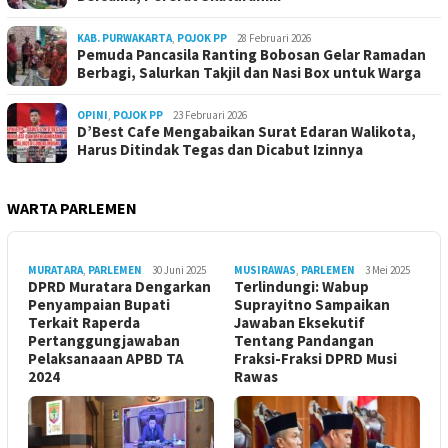
KAB. PURWAKARTA
,
POJOK PP
28 Februari 2026
Pemuda Pancasila Ranting Bobosan Gelar Ramadan
Berbagi, Salurkan Takjil dan Nasi Box untuk Warga
OPINI
,
POJOK PP
23 Februari 2026
D’Best Cafe Mengabaikan Surat Edaran Walikota,
Harus Ditindak Tegas dan Dicabut Izinnya
WARTA PARLEMEN
MURATARA
,
PARLEMEN
30 Juni 2025
MUSIRAWAS
,
PARLEMEN
3 Mei 2025
DPRD Muratara Dengarkan
Terlindungi: Wabup
Penyampaian Bupati
Suprayitno Sampaikan
Terkait Raperda
Jawaban Eksekutif
Pertanggungjawaban
Tentang Pandangan
Pelaksanaaan APBD TA
Fraksi-Fraksi DPRD Musi
2024
Rawas