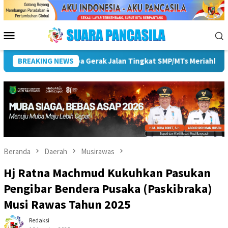
Loncat
ke
konten
Menu
Mobile
HUT ke-81 RI
BREAKING NEWS
Pemkot Lubuk Linggau Sosialisasikan Tand
Beranda
Daerah
Musirawas
Hj Ratna Machmud Kukuhkan Pasukan
Pengibar Bendera Pusaka (Paskibraka)
Musi Rawas Tahun 2025
Redaksi