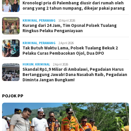
Kronologi pria di Palembang diusir dari rumah oleh
orang yang 2 tahun numpang, dikejar pakai parang
KRIMINAL
,
PERAWANG
10 April 2026
Kurang dari 24 Jam, Tim Opsnal Polsek Tualang
Ringkus Pelaku Penganiayaan
KRIMINAL
,
PERAWANG
2 April 2026
Tak Butuh Waktu Lama, Polsek Tualang Bekuk 2
Pelaku Curas Pembacokan Ojol, Dua DPO
HUKUM
,
KRIMINAL
2 April 2026
Skandal Rp1,9 Miliar di Ambalawi, Pegadaian Harus
Bertanggung Jawab! Dana Nasabah Raib, Pegadaian
Diminta Jangan Bungkam!
POJOK PP