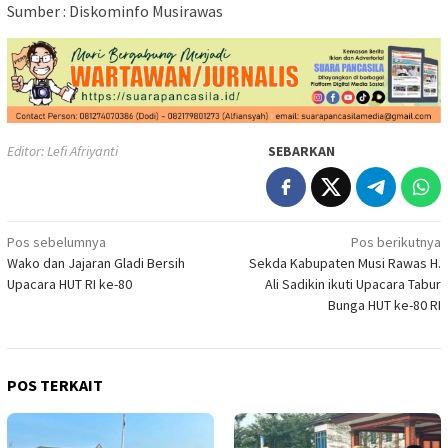
Sumber : Diskominfo Musirawas
Editor: Lefi Afriyanti
SEBARKAN
Navigasi
Pos sebelumnya
Pos berikutnya
Wako dan Jajaran Gladi Bersih
Sekda Kabupaten Musi Rawas H.
pos
Upacara HUT RI ke-80
Ali Sadikin ikuti Upacara Tabur
Bunga HUT ke-80 RI
POS TERKAIT