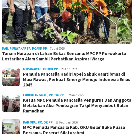
KAB. PURWAKARTA
,
POJOK PP
7 Juni 2026
Tanam Harapan di Lahan Bekas Bencana: MPC PP Purwakarta
Lestarikan Alam Sambil Perhatikan Aspirasi Warga
MUSIRAWAS
,
POJOK PP
29 April 2026
Pemuda Pancasila Hadiri Apel Sabuk Kamtibmas di
Musi Rawas, Perkuat Sinergi Menuju Indonesia Emas
2045
LUBUKLINGGAU
,
POJOK PP
5 Maret 2026
Ketua MPC Pemuda Pancasila Pengurus Dan Anggota
Melakukan Aksi Pembagian Takjil Menyambut Bulan
Ramadhan
KAB OKU
,
POJOK PP
28 Februari 2026
MPC Pemuda Pancasila Kab. OKU Gelar Buka Puasa
Bersama, Pererat Silaturahmi