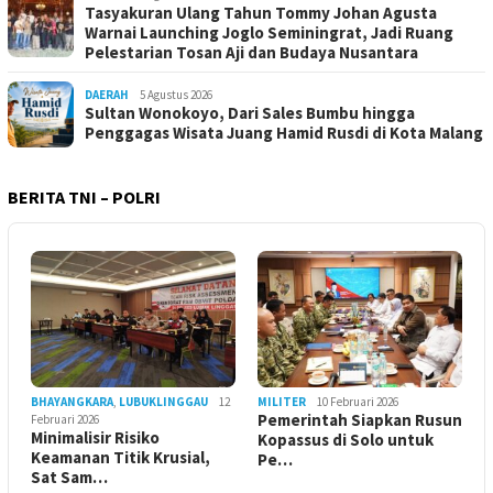
Tasyakuran Ulang Tahun Tommy Johan Agusta
Warnai Launching Joglo Seminingrat, Jadi Ruang
Pelestarian Tosan Aji dan Budaya Nusantara
DAERAH
5 Agustus 2026
Sultan Wonokoyo, Dari Sales Bumbu hingga
Penggagas Wisata Juang Hamid Rusdi di Kota Malang
BERITA TNI – POLRI
BHAYANGKARA
,
LUBUKLINGGAU
12
MILITER
10 Februari 2026
Pemerintah Siapkan Rusun
Februari 2026
Minimalisir Risiko
Kopassus di Solo untuk
Keamanan Titik Krusial,
Pe…
Sat Sam…