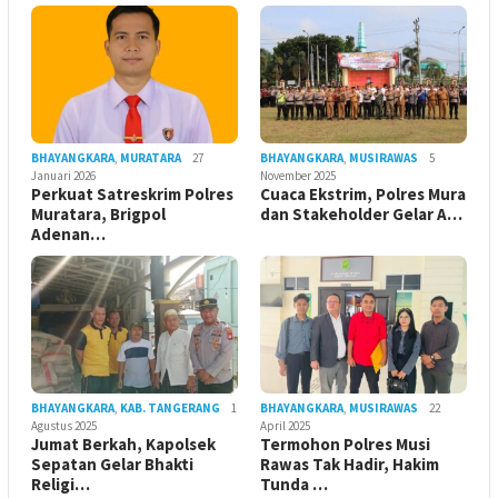
BHAYANGKARA
,
MURATARA
27
BHAYANGKARA
,
MUSIRAWAS
5
Januari 2026
November 2025
Perkuat Satreskrim Polres
Cuaca Ekstrim, Polres Mura
Muratara, Brigpol
dan Stakeholder Gelar A…
Adenan…
BHAYANGKARA
,
KAB. TANGERANG
1
BHAYANGKARA
,
MUSIRAWAS
22
Agustus 2025
April 2025
Jumat Berkah, Kapolsek
Termohon Polres Musi
Sepatan Gelar Bhakti
Rawas Tak Hadir, Hakim
Religi…
Tunda …