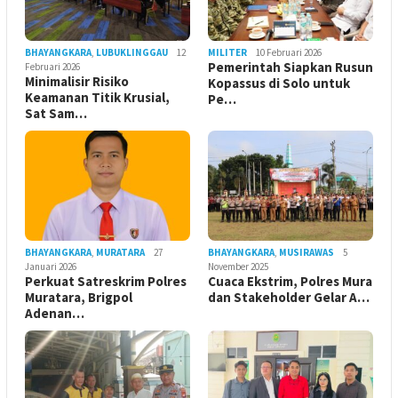
BHAYANGKARA
,
LUBUKLINGGAU
12
MILITER
10 Februari 2026
Pemerintah Siapkan Rusun
Februari 2026
Minimalisir Risiko
Kopassus di Solo untuk
Keamanan Titik Krusial,
Pe…
Sat Sam…
BHAYANGKARA
,
MURATARA
27
BHAYANGKARA
,
MUSIRAWAS
5
Januari 2026
November 2025
Perkuat Satreskrim Polres
Cuaca Ekstrim, Polres Mura
Muratara, Brigpol
dan Stakeholder Gelar A…
Adenan…