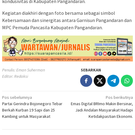
kondusivitas di Kabupaten Pangandaran.
Kegiatan diakhiri dengan foto bersama sebagai simbol
Kebersamaan dan sinergitas antara Garnisun Pangandaran dan
MPC Pemuda Pancasila Kabupaten Pangandaran.
Penulis: Eman Suherman
SEBARKAN
Editor: Redaksi
Navigasi
Pos sebelumnya
Pos berikutnya
Partai Gerindra Bojonegoro Tebar
Emas Digital BRImo Makin Bersinar,
pos
Berkah Kurban 19 Sapi dan 25
Jadi Andalan Masyarakat Hadapi
Kambing untuk Masyarakat
Ketidakpastian Ekonomi.