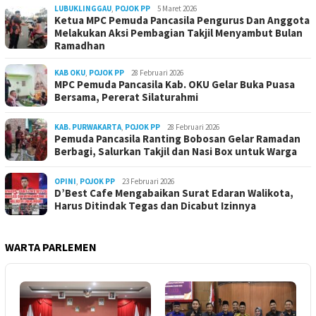
LUBUKLINGGAU
,
POJOK PP
5 Maret 2026
Ketua MPC Pemuda Pancasila Pengurus Dan Anggota
Melakukan Aksi Pembagian Takjil Menyambut Bulan
Ramadhan
KAB OKU
,
POJOK PP
28 Februari 2026
MPC Pemuda Pancasila Kab. OKU Gelar Buka Puasa
Bersama, Pererat Silaturahmi
KAB. PURWAKARTA
,
POJOK PP
28 Februari 2026
Pemuda Pancasila Ranting Bobosan Gelar Ramadan
Berbagi, Salurkan Takjil dan Nasi Box untuk Warga
OPINI
,
POJOK PP
23 Februari 2026
D’Best Cafe Mengabaikan Surat Edaran Walikota,
Harus Ditindak Tegas dan Dicabut Izinnya
WARTA PARLEMEN