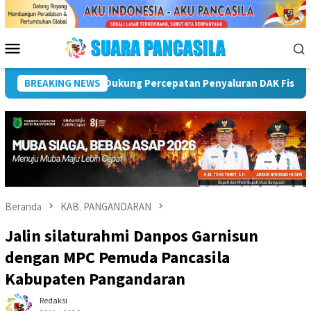
Loncat
ke
konten
Menu
Mobile
 Lebong
BREAKING NEWS
Plt Bupati Rejang Lebong Terima Audiensi Ruma
Beranda
KAB. PANGANDARAN
Jalin silaturahmi Danpos Garnisun
dengan MPC Pemuda Pancasila
Kabupaten Pangandaran
Redaksi