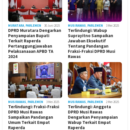
MURATARA
,
PARLEMEN
30 Juni 2025
MUSIRAWAS
,
PARLEMEN
3 Mei 2025
DPRD Muratara Dengarkan
Terlindungi: Wabup
Penyampaian Bupati
Suprayitno Sampaikan
Terkait Raperda
Jawaban Eksekutif
Pertanggungjawaban
Tentang Pandangan
Pelaksanaaan APBD TA
Fraksi-Fraksi DPRD Musi
2024
Rawas
MUSIRAWAS
,
PARLEMEN
3 Mei 2025
MUSIRAWAS
,
PARLEMEN
2 Mei 2025
Terlindungi: Fraksi-Fraksi
Terlindungi: Anggota
DPRD Musi Rawas
DPRD Musi Rawas
Sampaikan Pandangan
Dengarkan Penyampaian
Umum Terkait Empat
Wabup Terkait Empat
Raperda
Raperda