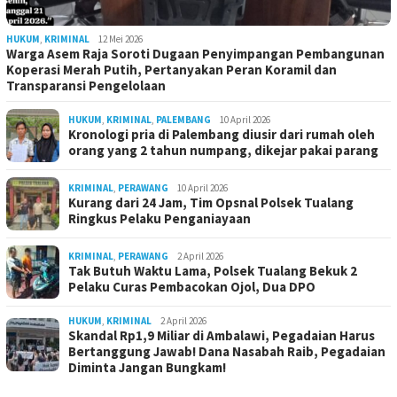
HUKUM
,
KRIMINAL
12 Mei 2026
Warga Asem Raja Soroti Dugaan Penyimpangan Pembangunan
Koperasi Merah Putih, Pertanyakan Peran Koramil dan
Transparansi Pengelolaan
HUKUM
,
KRIMINAL
,
PALEMBANG
10 April 2026
Kronologi pria di Palembang diusir dari rumah oleh
orang yang 2 tahun numpang, dikejar pakai parang
KRIMINAL
,
PERAWANG
10 April 2026
Kurang dari 24 Jam, Tim Opsnal Polsek Tualang
Ringkus Pelaku Penganiayaan
KRIMINAL
,
PERAWANG
2 April 2026
Tak Butuh Waktu Lama, Polsek Tualang Bekuk 2
Pelaku Curas Pembacokan Ojol, Dua DPO
HUKUM
,
KRIMINAL
2 April 2026
Skandal Rp1,9 Miliar di Ambalawi, Pegadaian Harus
Bertanggung Jawab! Dana Nasabah Raib, Pegadaian
Diminta Jangan Bungkam!