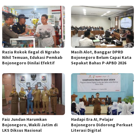
Razia Rokok Ilegal di Ngraho
Masih Alot, Banggar DPRD
Nihil Temuan, Edukasi Pemkab
Bojonegoro Belum Capai Kata
Bojonegoro Dinilai Efektif
Sepakat Bahas P-APBD 2026
Faiz Jundan Harumkan
Hadapi Era AI, Pelajar
Bojonegoro, Wakili Jatim di
Bojonegoro Didorong Perkuat
LKS Diksus Nasional
Literasi Digital