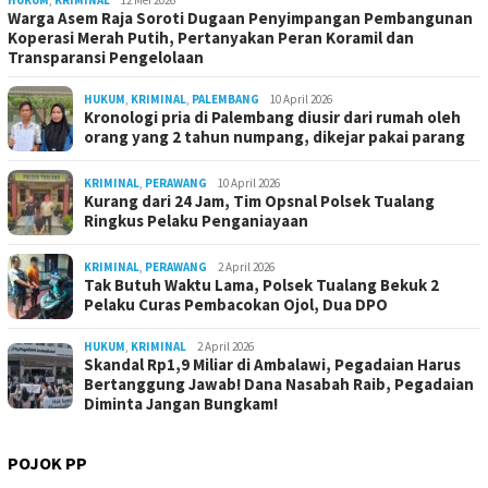
HUKUM
,
KRIMINAL
12 Mei 2026
Warga Asem Raja Soroti Dugaan Penyimpangan Pembangunan
Koperasi Merah Putih, Pertanyakan Peran Koramil dan
Transparansi Pengelolaan
HUKUM
,
KRIMINAL
,
PALEMBANG
10 April 2026
Kronologi pria di Palembang diusir dari rumah oleh
orang yang 2 tahun numpang, dikejar pakai parang
KRIMINAL
,
PERAWANG
10 April 2026
Kurang dari 24 Jam, Tim Opsnal Polsek Tualang
Ringkus Pelaku Penganiayaan
KRIMINAL
,
PERAWANG
2 April 2026
Tak Butuh Waktu Lama, Polsek Tualang Bekuk 2
Pelaku Curas Pembacokan Ojol, Dua DPO
HUKUM
,
KRIMINAL
2 April 2026
Skandal Rp1,9 Miliar di Ambalawi, Pegadaian Harus
Bertanggung Jawab! Dana Nasabah Raib, Pegadaian
Diminta Jangan Bungkam!
POJOK PP