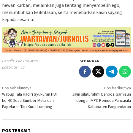
hewan kurban, melainkan juga tentang menyembelih ego,
menumbuhkan keikhlasan, serta menebarkan kasih sayang
kepada sesama.
Penulis: Eko Prayitno
SEBARKAN
Editor: SP_99
Navigasi
Pos sebelumnya
Pos berikutnya
Wabup Tala Hadiri Syukuran HUT
Jalin silaturahmi Danpos Garnisun
pos
ke-43 Desa Sumber Mulia dan
dengan MPC Pemuda Pancasila
Pagelaran Tari Kuda Lumping
Kabupaten Pangandaran
POS TERKAIT