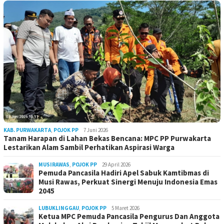
KAB. PURWAKARTA
,
POJOK PP
7 Juni 2026
Tanam Harapan di Lahan Bekas Bencana: MPC PP Purwakarta
Lestarikan Alam Sambil Perhatikan Aspirasi Warga
MUSIRAWAS
,
POJOK PP
29 April 2026
Pemuda Pancasila Hadiri Apel Sabuk Kamtibmas di
Musi Rawas, Perkuat Sinergi Menuju Indonesia Emas
2045
LUBUKLINGGAU
,
POJOK PP
5 Maret 2026
Ketua MPC Pemuda Pancasila Pengurus Dan Anggota