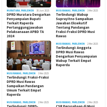
MURATARA
,
PARLEMEN
30 Juni 2025
MUSIRAWAS
,
PARLEMEN
3 Mei 2025
DPRD Muratara Dengarkan
Terlindungi: Wabup
Penyampaian Bupati
Suprayitno Sampaikan
Terkait Raperda
Jawaban Eksekutif
Pertanggungjawaban
Tentang Pandangan
Pelaksanaaan APBD TA
Fraksi-Fraksi DPRD Musi
2024
Rawas
MUSIRAWAS
,
PARLEMEN
2 Mei 2025
Terlindungi: Anggota
DPRD Musi Rawas
Dengarkan Penyampaian
Wabup Terkait Empat
Raperda
MUSIRAWAS
,
PARLEMEN
3 Mei 2025
Terlindungi: Fraksi-Fraksi
DPRD Musi Rawas
Sampaikan Pandangan
Umum Terkait Empat
Raperda
MUSIRAWAS
,
PARLEMEN
2 Mei 2025
MUSIRAWAS
,
PARLEMEN
2 Mei 2025
Terlindungi: DPRD-
CSR Perusahaan di Musi