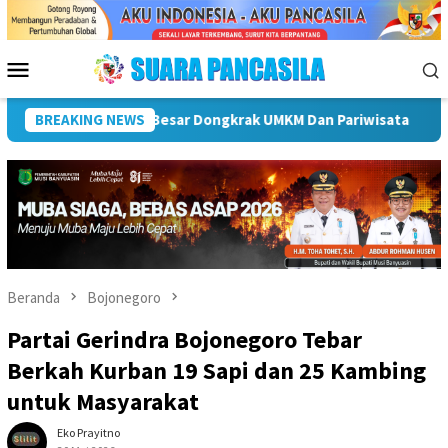
Loncat
ke
konten
Menu
Mobile
lt Bupati Hendri Dukung Percepatan Penyaluran DAK Fisik Dan D
BREAKING NEWS
Beranda
Bojonegoro
Partai Gerindra Bojonegoro Tebar
Berkah Kurban 19 Sapi dan 25 Kambing
untuk Masyarakat
Eko Prayitno