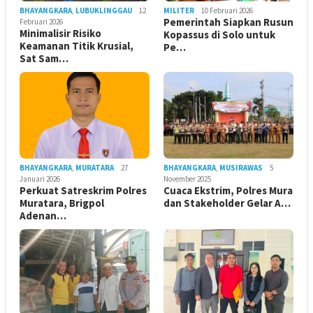
BHAYANGKARA
,
LUBUKLINGGAU
12
MILITER
10 Februari 2026
Pemerintah Siapkan Rusun
Februari 2026
Minimalisir Risiko
Kopassus di Solo untuk
Keamanan Titik Krusial,
Pe…
Sat Sam…
BHAYANGKARA
,
MURATARA
27
BHAYANGKARA
,
MUSIRAWAS
5
Januari 2026
November 2025
Perkuat Satreskrim Polres
Cuaca Ekstrim, Polres Mura
Muratara, Brigpol
dan Stakeholder Gelar A…
Adenan…