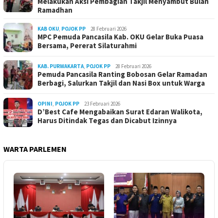
Melakukan Aksi Pembagian Takjil Menyambut Bulan
Ramadhan
KAB OKU
,
POJOK PP
28 Februari 2026
MPC Pemuda Pancasila Kab. OKU Gelar Buka Puasa
Bersama, Pererat Silaturahmi
KAB. PURWAKARTA
,
POJOK PP
28 Februari 2026
Pemuda Pancasila Ranting Bobosan Gelar Ramadan
Berbagi, Salurkan Takjil dan Nasi Box untuk Warga
OPINI
,
POJOK PP
23 Februari 2026
D’Best Cafe Mengabaikan Surat Edaran Walikota,
Harus Ditindak Tegas dan Dicabut Izinnya
WARTA PARLEMEN