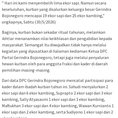
” Hari ini kami menyembelih lima ekor sapi. Namun secara
keseluruhan, kurban yang disalurkan keluarga besar Gerindra
Bojonegoro mencapai 19 ekor sapi dan 25 ekor kambing,”
ungkapnya, Sabtu (30/5/2026).
Baginya, kurban bukan sekadar ritual tahunan, melainkan
ikhtiar menanamkan nilai keikhlasan dan pengabdian kepada
masyarakat. Semangat itu diwujudkan tidak hanya melalui
kegiatan yang dipusatkan di halaman kediaman Ketua DPC
Partai Gerindra Bojonegoro, tetapi juga melalui penyaluran
hewan kurban oleh para anggota fraksi dan kader di daerah
pemilihan masing-masing.
Dari data DPC Gerindra Bojonegoro mencatat partisipasi para
kader dalam ibadah kurban tahun ini. Sahudi menyalurkan 2
ekor sapi dan 6 ekor kambing, Suprapto 2 ekor sapi dan 3 ekor
kambing, Sally Atyasasmi 1 ekor sapi dan 3 ekor kambing,
Maftukhan 3 ekor sapi dan 4 ekor kambing, Wawan Kurnianto 1
ekor sapi dan 2 ekor kambing, serta Sudiyono 1 ekor sapi dan 2