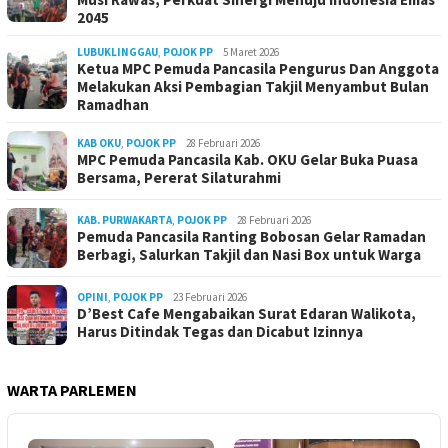
2045
LUBUKLINGGAU
,
POJOK PP
5 Maret 2026
Ketua MPC Pemuda Pancasila Pengurus Dan Anggota
Melakukan Aksi Pembagian Takjil Menyambut Bulan
Ramadhan
KAB OKU
,
POJOK PP
28 Februari 2026
MPC Pemuda Pancasila Kab. OKU Gelar Buka Puasa
Bersama, Pererat Silaturahmi
KAB. PURWAKARTA
,
POJOK PP
28 Februari 2026
Pemuda Pancasila Ranting Bobosan Gelar Ramadan
Berbagi, Salurkan Takjil dan Nasi Box untuk Warga
OPINI
,
POJOK PP
23 Februari 2026
D’Best Cafe Mengabaikan Surat Edaran Walikota,
Harus Ditindak Tegas dan Dicabut Izinnya
WARTA PARLEMEN