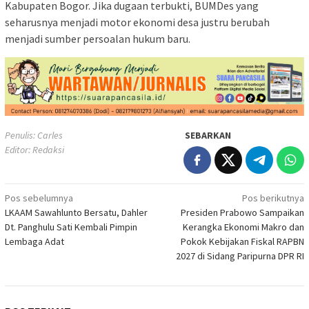
Kabupaten Bogor. Jika dugaan terbukti, BUMDes yang
seharusnya menjadi motor ekonomi desa justru berubah
menjadi sumber persoalan hukum baru.
Penulis: Carles
SEBARKAN
Editor: Redaksi
Navigasi
Pos sebelumnya
Pos berikutnya
LKAAM Sawahlunto Bersatu, Dahler
Presiden Prabowo Sampaikan
pos
Dt. Panghulu Sati Kembali Pimpin
Kerangka Ekonomi Makro dan
Lembaga Adat
Pokok Kebijakan Fiskal RAPBN
2027 di Sidang Paripurna DPR RI