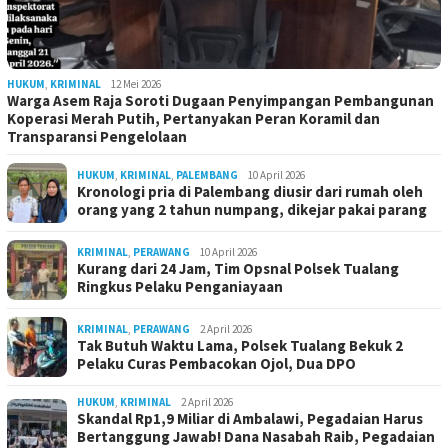
HUKUM
,
KRIMINAL
12 Mei 2026
Warga Asem Raja Soroti Dugaan Penyimpangan Pembangunan
Koperasi Merah Putih, Pertanyakan Peran Koramil dan
Transparansi Pengelolaan
HUKUM
,
KRIMINAL
,
PALEMBANG
10 April 2026
Kronologi pria di Palembang diusir dari rumah oleh
orang yang 2 tahun numpang, dikejar pakai parang
KRIMINAL
,
PERAWANG
10 April 2026
Kurang dari 24 Jam, Tim Opsnal Polsek Tualang
Ringkus Pelaku Penganiayaan
KRIMINAL
,
PERAWANG
2 April 2026
Tak Butuh Waktu Lama, Polsek Tualang Bekuk 2
Pelaku Curas Pembacokan Ojol, Dua DPO
HUKUM
,
KRIMINAL
2 April 2026
Skandal Rp1,9 Miliar di Ambalawi, Pegadaian Harus
Bertanggung Jawab! Dana Nasabah Raib, Pegadaian