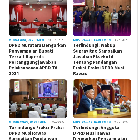
MURATARA
,
PARLEMEN
30 Juni 2025
MUSIRAWAS
,
PARLEMEN
3 Mei 2025
DPRD Muratara Dengarkan
Terlindungi: Wabup
Penyampaian Bupati
Suprayitno Sampaikan
Terkait Raperda
Jawaban Eksekutif
Pertanggungjawaban
Tentang Pandangan
Pelaksanaaan APBD TA
Fraksi-Fraksi DPRD Musi
2024
Rawas
MUSIRAWAS
,
PARLEMEN
3 Mei 2025
MUSIRAWAS
,
PARLEMEN
2 Mei 2025
Terlindungi: Fraksi-Fraksi
Terlindungi: Anggota
DPRD Musi Rawas
DPRD Musi Rawas
Sampaikan Pandangan
Dengarkan Penyampaian