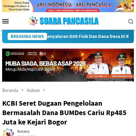
Loncat
ke
konten
Menu
Mobile
Plt Bupati Rejang Lebong Terima Audiensi Rumah Psikologi,
BREAKING NEWS
Beranda
Hukum
KCBI Seret Dugaan Pengelolaan
Bermasalah Dana BUMDes Cariu Rp485
Juta ke Kejari Bogor
Redaksi