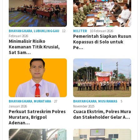
BHAYANGKARA
,
LUBUKLINGGAU
12
MILITER
10 Februari 2026
Pemerintah Siapkan Rusun
Februari 2026
Minimalisir Risiko
Kopassus di Solo untuk
Keamanan Titik Krusial,
Pe…
Sat Sam…
BHAYANGKARA
,
MURATARA
27
BHAYANGKARA
,
MUSIRAWAS
5
Januari 2026
November 2025
Perkuat Satreskrim Polres
Cuaca Ekstrim, Polres Mura
Muratara, Brigpol
dan Stakeholder Gelar A…
Adenan…