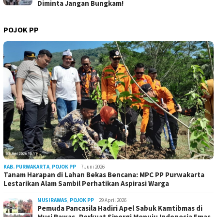
Diminta Jangan Bungkam!
POJOK PP
KAB. PURWAKARTA
,
POJOK PP
7 Juni 2026
Tanam Harapan di Lahan Bekas Bencana: MPC PP Purwakarta
Lestarikan Alam Sambil Perhatikan Aspirasi Warga
MUSIRAWAS
,
POJOK PP
29 April 2026
Pemuda Pancasila Hadiri Apel Sabuk Kamtibmas di
Musi Rawas, Perkuat Sinergi Menuju Indonesia Emas