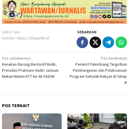
Editor: Sari
SEBARKAN
Sumber:
https://infopublik.id
Navigasi
Pos sebelumnya
Pos berikutnya
Kenakan Barong Bermotif Batik,
Pemkot Palembang Targetkan
pos
Presiden Prabowo Hadiri Jamuan
Pembangunan dan Pelaksanaan
Makan Malam KTT ke-48 ASEAN
Program Sekolah Rakyat di Tahap
III
POS TERKAIT