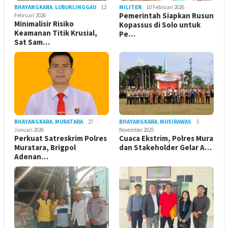
BHAYANGKARA
,
LUBUKLINGGAU
12
MILITER
10 Februari 2026
Pemerintah Siapkan Rusun
Februari 2026
Minimalisir Risiko
Kopassus di Solo untuk
Keamanan Titik Krusial,
Pe…
Sat Sam…
BHAYANGKARA
,
MURATARA
27
BHAYANGKARA
,
MUSIRAWAS
5
Januari 2026
November 2025
Perkuat Satreskrim Polres
Cuaca Ekstrim, Polres Mura
Muratara, Brigpol
dan Stakeholder Gelar A…
Adenan…