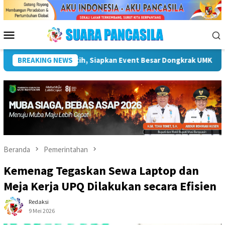
Loncat
ke
konten
Menu
Mobile
Bupati Hendri Dukung Percepatan Penyaluran DAK Fisik Dan Dana
BREAKING NEWS
Beranda
Pemerintahan
Kemenag Tegaskan Sewa Laptop dan
Meja Kerja UPQ Dilakukan secara Efisien
Redaksi
9 Mei 2026