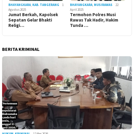
BHAYANGKARA
,
KAB. TANGERANG
1
BHAYANGKARA
,
MUSIRAWAS
22
Agustus 2025
April 2025
Jumat Berkah, Kapolsek
Termohon Polres Musi
Sepatan Gelar Bhakti
Rawas Tak Hadir, Hakim
Religi…
Tunda …
BERITA KRIMINAL
HUKUM
,
KRIMINAL
12 Mei 2026