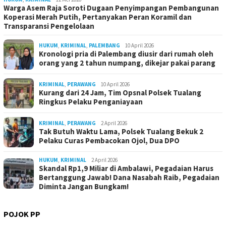
Warga Asem Raja Soroti Dugaan Penyimpangan Pembangunan
Koperasi Merah Putih, Pertanyakan Peran Koramil dan
Transparansi Pengelolaan
HUKUM
,
KRIMINAL
,
PALEMBANG
10 April 2026
Kronologi pria di Palembang diusir dari rumah oleh
orang yang 2 tahun numpang, dikejar pakai parang
KRIMINAL
,
PERAWANG
10 April 2026
Kurang dari 24 Jam, Tim Opsnal Polsek Tualang
Ringkus Pelaku Penganiayaan
KRIMINAL
,
PERAWANG
2 April 2026
Tak Butuh Waktu Lama, Polsek Tualang Bekuk 2
Pelaku Curas Pembacokan Ojol, Dua DPO
HUKUM
,
KRIMINAL
2 April 2026
Skandal Rp1,9 Miliar di Ambalawi, Pegadaian Harus
Bertanggung Jawab! Dana Nasabah Raib, Pegadaian
Diminta Jangan Bungkam!
POJOK PP