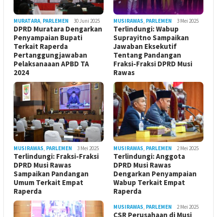
MURATARA
,
PARLEMEN
30 Juni 2025
MUSIRAWAS
,
PARLEMEN
3 Mei 2025
DPRD Muratara Dengarkan
Terlindungi: Wabup
Penyampaian Bupati
Suprayitno Sampaikan
Terkait Raperda
Jawaban Eksekutif
Pertanggungjawaban
Tentang Pandangan
Pelaksanaaan APBD TA
Fraksi-Fraksi DPRD Musi
2024
Rawas
MUSIRAWAS
,
PARLEMEN
3 Mei 2025
MUSIRAWAS
,
PARLEMEN
2 Mei 2025
Terlindungi: Fraksi-Fraksi
Terlindungi: Anggota
DPRD Musi Rawas
DPRD Musi Rawas
Sampaikan Pandangan
Dengarkan Penyampaian
Umum Terkait Empat
Wabup Terkait Empat
Raperda
Raperda
MUSIRAWAS
,
PARLEMEN
2 Mei 2025
CSR Perusahaan di Musi