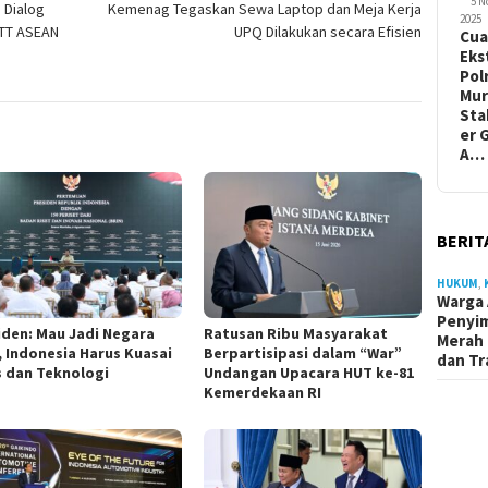
5 
 Dialog
Kemenag Tegaskan Sewa Laptop dan Meja Kerja
2025
KTT ASEAN
UPQ Dilakukan secara Efisien
Cua
Eks
Pol
Mur
Sta
er 
A…
BERIT
HUKUM
,
Warga 
Penyi
iden: Mau Jadi Negara
Ratusan Ribu Masyarakat
Merah 
, Indonesia Harus Kuasai
Berpartisipasi dalam “War”
dan Tr
s dan Teknologi
Undangan Upacara HUT ke-81
Kemerdekaan RI