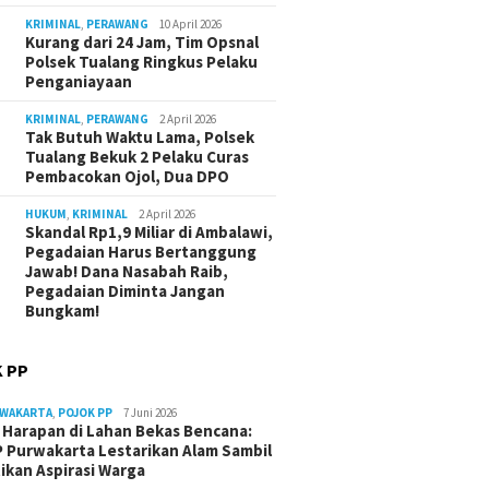
KRIMINAL
,
PERAWANG
10 April 2026
Kurang dari 24 Jam, Tim Opsnal
Polsek Tualang Ringkus Pelaku
Penganiayaan
KRIMINAL
,
PERAWANG
2 April 2026
Tak Butuh Waktu Lama, Polsek
Tualang Bekuk 2 Pelaku Curas
Pembacokan Ojol, Dua DPO
HUKUM
,
KRIMINAL
2 April 2026
Skandal Rp1,9 Miliar di Ambalawi,
Pegadaian Harus Bertanggung
Jawab! Dana Nasabah Raib,
Pegadaian Diminta Jangan
Bungkam!
 PP
RWAKARTA
,
POJOK PP
7 Juni 2026
Harapan di Lahan Bekas Bencana:
 Purwakarta Lestarikan Alam Sambil
ikan Aspirasi Warga