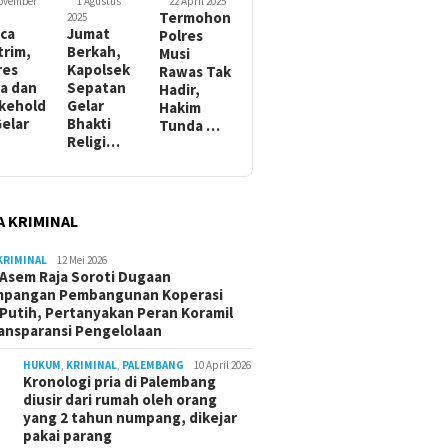
November
1 Agustus
22 April 2025
Termohon
2025
ca
Jumat
Polres
trim,
Berkah,
Musi
res
Kapolsek
Rawas Tak
a dan
Sepatan
Hadir,
kehold
Gelar
Hakim
Gelar
Bhakti
Tunda …
Religi…
A KRIMINAL
KRIMINAL
12 Mei 2026
Asem Raja Soroti Dugaan
mpangan Pembangunan Koperasi
Putih, Pertanyakan Peran Koramil
ansparansi Pengelolaan
HUKUM
,
KRIMINAL
,
PALEMBANG
10 April 2026
Kronologi pria di Palembang
diusir dari rumah oleh orang
yang 2 tahun numpang, dikejar
pakai parang