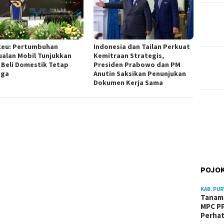
eu: Pertumbuhan
Indonesia dan Tailan Perkuat
ualan Mobil Tunjukkan
Kemitraan Strategis,
 Beli Domestik Tetap
Presiden Prabowo dan PM
aga
Anutin Saksikan Penunjukan
Dokumen Kerja Sama
POJOK
KAB. PU
Tanam 
MPC PP
Perhat