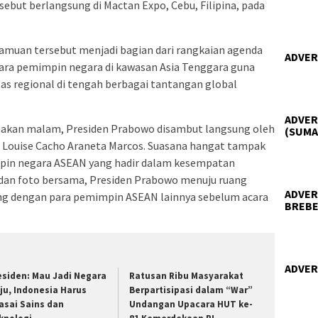
but berlangsung di Mactan Expo, Cebu, Filipina, pada
amuan tersebut menjadi bagian dari rangkaian agenda
ADVER
a pemimpin negara di kawasan Asia Tenggara guna
as regional di tengah berbagai tantangan global
ADVER
 makan malam, Presiden Prabowo disambut langsung oleh
(SUMA
ie Louise Cacho Araneta Marcos. Suasana hangat tampak
in negara ASEAN yang hadir dalam kesempatan
 dan foto bersama, Presiden Prabowo menuju ruang
ADVER
ng dengan para pemimpin ASEAN lainnya sebelum acara
BREBE
ADVER
esiden: Mau Jadi Negara
Ratusan Ribu Masyarakat
ju, Indonesia Harus
Berpartisipasi dalam “War”
asai Sains dan
Undangan Upacara HUT ke-