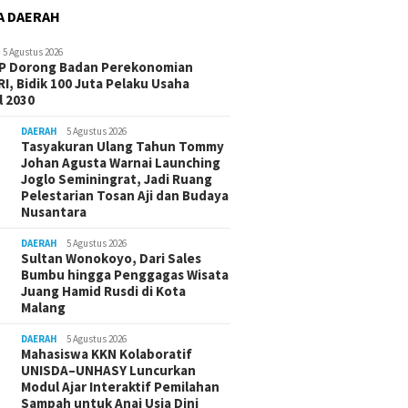
A DAERAH
5 Agustus 2026
-P Dorong Badan Perekonomian
I, Bidik 100 Juta Pelaku Usaha
 2030
DAERAH
5 Agustus 2026
Tasyakuran Ulang Tahun Tommy
Johan Agusta Warnai Launching
Joglo Seminingrat, Jadi Ruang
Pelestarian Tosan Aji dan Budaya
Nusantara
DAERAH
5 Agustus 2026
Sultan Wonokoyo, Dari Sales
Bumbu hingga Penggagas Wisata
Juang Hamid Rusdi di Kota
Malang
DAERAH
5 Agustus 2026
Mahasiswa KKN Kolaboratif
UNISDA–UNHASY Luncurkan
Modul Ajar Interaktif Pemilahan
Sampah untuk Anaj Usia Dini