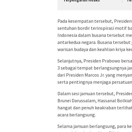
Terpengaruh Hoaks
Te
Pada kesempatan tersebut, Preside
sentuhan bordir terinspirasi motif b
Indonesia dalam busana tersebut m
antarkedua negara. Busana tersebut 
warisan budaya dan keahlian kriya ke
Selanjutnya, Presiden Prabowo bers
3 sebagai tempat berlangsungnya j
dari Presiden Marcos Jr. yang meny
serta pentingnya menjaga persatuan 
Dalam sesi jamuan tersebut, Presi
Brunei Darussalam, Hassanal Bolkia
hangat dan penuh keakraban terlih
acara berlangsung.
Selama jamuan berlangsung, para ke