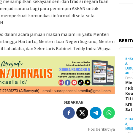
ng menampilkan kekayaan seni dan tradisi negara tuan
menjadi sarana bagi para pemimpin ASEAN untuk
memperkuat komunikasi informal di sela-sela
N.
o dalam acara jamuan makan malam ini yaitu Menteri
BERITA
rlangga Hartarto, Menteri Luar Negeri Sugiono, Menteri
l Lahadalia, dan Sekretaris Kabinet Teddy Indra Wijaya.
BHA
A
,
LUB
AU
Febru
Min
r Ri
Ke
Tit
SEBARKAN
Kru
Sa
BHA
A
,
Pos berikutnya
MUS