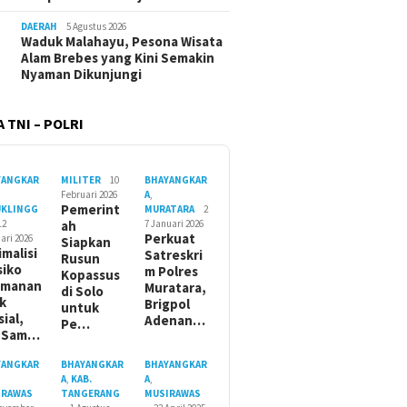
DAERAH
5 Agustus 2026
Waduk Malahayu, Pesona Wisata
Alam Brebes yang Kini Semakin
Nyaman Dikunjungi
 TNI – POLRI
YANGKAR
MILITER
10
BHAYANGKAR
Februari 2026
A
,
Pemerint
UKLINGG
MURATARA
2
12
ah
7 Januari 2026
Perkuat
ari 2026
Siapkan
imalisi
Satreskri
Rusun
siko
m Polres
Kopassus
amanan
Muratara,
di Solo
ik
Brigpol
untuk
sial,
Adenan…
Pe…
t Sam…
YANGKAR
BHAYANGKAR
BHAYANGKAR
A
,
KAB.
A
,
IRAWAS
TANGERANG
MUSIRAWAS