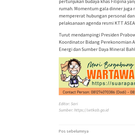
pertunjukan budaya khas Filipina ya
rumah. Momentum gala dinner juga 
mempererat hubungan personal dan 
pelaksanaan agenda resmi KTT ASEA
Turut mendampingi Presiden Prabow
Koordinator Bidang Perekonomian Ai
Energi dan Sumber Daya Mineral Bahli
Editor: Sari
Sumber:
https://setkab.go.id
Navigasi
Pos sebelumnya