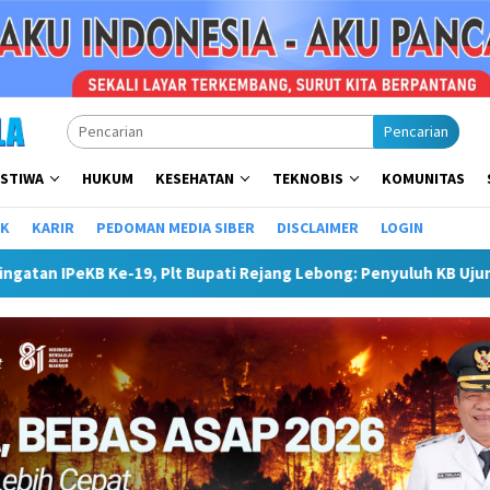
Pencarian
ISTIWA
HUKUM
KESEHATAN
TEKNOBIS
KOMUNITAS
IK
KARIR
PEDOMAN MEDIA SIBER
DISCLAIMER
LOGIN
 Bupati Rejang Lebong: Penyuluh KB Ujung Tombak Pembangunan 