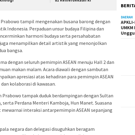
knologi
81 Kemerdekaan RI
BERIT
DAERAH
n Prabowo tampil mengenakan busana barong dengan
APKLI
UMKM R
atik Indonesia. Perpaduan unsur budaya Filipina dan
Unggul
encerminkan harmoni budaya serta persahabatan
juga menampilkan detail artistik yang menonjolkan
dua bangsa.
ama dengan seluruh pemimpin ASEAN menuju Hall 2 dan
amuan makan malam. Acara diawali dengan sambutan
ampaikan apresiasi atas kehadiran para pemimpin ASEAN
dan kolaborasi di kawasan.
den Prabowo tampak duduk berdampingan dengan Sultan
h, serta Perdana Menteri Kamboja, Hun Manet. Suasana
at mewarnai interaksi antarpemimpin ASEAN sepanjang
pala negara dan delegasi disuguhkan beragam