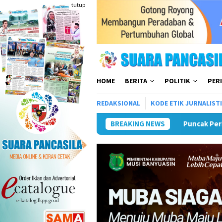
Loncat
tutup
ke
konten
HOME
BERITA
POLITIK
PER
REDAKSIONAL
KODE ETIK JURNALIST
Puncak Peringatan IPeKB Ke-19, Plt
BREAKING NEWS