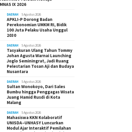
MNAS IX 2026
DAERAH
5 Agustus 2026
APKLI-P Dorong Badan
Perekonomian UMKM RI, Bidik
100 Juta Pelaku Usaha Unggul
2030
DAERAH
5 Agustus 2026
Tasyakuran Ulang Tahun Tommy
Johan Agusta Warnai Launching
Joglo Seminingrat, Jadi Ruang
Pelestarian Tosan Aji dan Budaya
Nusantara
DAERAH
5 Agustus 2026
Sultan Wonokoyo, Dari Sales
Bumbu hingga Penggagas Wisata
Juang Hamid Rusdi di Kota
Malang
DAERAH
5 Agustus 2026
Mahasiswa KKN Kolaboratif
UNISDA–UNHASY Luncurkan
Modul Ajar Interaktif Pemilahan