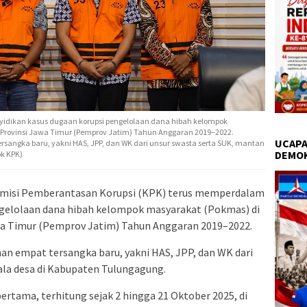
dikan kasus dugaan korupsi pengelolaan dana hibah kelompok
Provinsi Jawa Timur (Pemprov Jatim) Tahun Anggaran 2019–2022.
UCAPA
sangka baru, yakni HAS, JPP, dan WK dari unsur swasta serta SUK, mantan
DEMO
ok KPK)
misi Pemberantasan Korupsi (KPK) terus memperdalam
ngelolaan dana hibah kelompok masyarakat (Pokmas) di
wa Timur (Pemprov Jatim) Tahun Anggaran 2019–2022.
n empat tersangka baru, yakni HAS, JPP, dan WK dari
ala desa di Kabupaten Tulungagung.
ertama, terhitung sejak 2 hingga 21 Oktober 2025, di