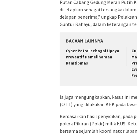
Rutan Cabang Gedung Merah Putih KP
ditetapkan sebagai tersangka dalam 
delapan penerima,” ungkap Pelaksan
Guntur Rahayu, dalam keterangan ter
BACAAN LAINNYA
Cyber Patrol sebagai Upaya
Cu
Preventif Pemeliharaan
Ma
Kamtibmas
Pr
Ev
Fr
Ia juga mengungkapkan, kasus ini 
(OTT) yang dilakukan KPK pada Dese
Berdasarkan hasil penyidikan, pada 
pokok Pikiran (Pokir) milik KUS, Ke
bersama sejumlah koordinator lapan