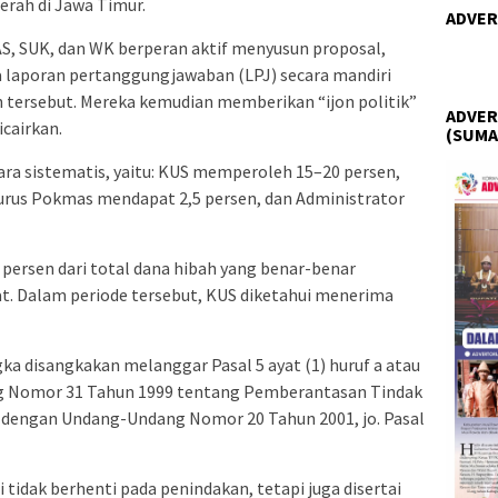
erah di Jawa Timur.
ADVER
AS, SUK, dan WK berperan aktif menyusun proposal,
a laporan pertanggungjawaban (LPJ) secara mandiri
tersebut. Mereka kemudian memberikan “ijon politik”
ADVER
cairkan.
(SUMA
ra sistematis, yaitu: KUS memperoleh 15–20 persen,
rus Pokmas mendapat 2,5 persen, dan Administrator
 persen dari total dana hibah yang benar-benar
t. Dalam periode tersebut, KUS diketahui menerima
a disangkakan melanggar Pasal 5 ayat (1) huruf a atau
ng Nomor 31 Tahun 1999 tentang Pemberantasan Tindak
 dengan Undang-Undang Nomor 20 Tahun 2001, jo. Pasal
tidak berhenti pada penindakan, tetapi juga disertai