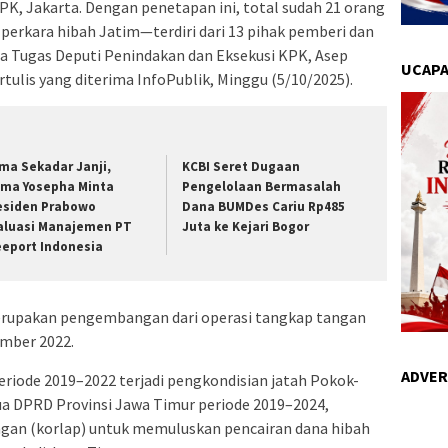
K, Jakarta. Dengan penetapan ini, total sudah 21 orang
perkara hibah Jatim—terdiri dari 13 pihak pemberi dan
a Tugas Deputi Penindakan dan Eksekusi KPK, Asep
UCAPA
tulis yang diterima InfoPublik, Minggu (5/10/2025).
ma Sekadar Janji,
KCBI Seret Dugaan
ma Yosepha Minta
Pengelolaan Bermasalah
esiden Prabowo
Dana BUMDes Cariu Rp485
aluasi Manajemen PT
Juta ke Kejari Bogor
eeport Indonesia
merupakan pengembangan dari operasi tangkap tangan
mber 2022.
ADVER
periode 2019–2022 terjadi pengkondisian jatah Pokok-
tua DPRD Provinsi Jawa Timur periode 2019–2024,
gan (korlap) untuk memuluskan pencairan dana hibah