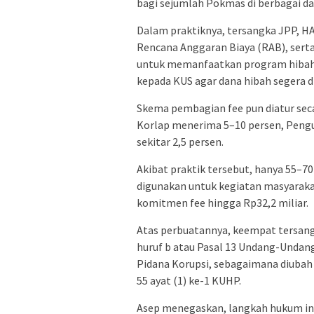
bagi sejumlah Pokmas di berbagai da
Dalam praktiknya, tersangka JPP, H
Rencana Anggaran Biaya (RAB), sert
untuk memanfaatkan program hibah 
kepada KUS agar dana hibah segera di
Skema pembagian fee pun diatur seca
Korlap menerima 5–10 persen, Pengu
sekitar 2,5 persen.
Akibat praktik tersebut, hanya 55–70
digunakan untuk kegiatan masyaraka
komitmen fee hingga Rp32,2 miliar.
Atas perbuatannya, keempat tersangk
huruf b atau Pasal 13 Undang-Unda
Pidana Korupsi, sebagaimana diubah
55 ayat (1) ke-1 KUHP.
Asep menegaskan, langkah hukum ini 