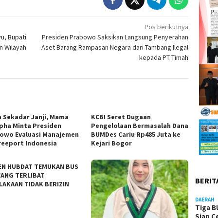
Pos berikutnya
u, Bupati
Presiden Prabowo Saksikan Langsung Penyerahan
n Wilayah
Aset Barang Rampasan Negara dari Tambang Ilegal
kepada PT Timah
 Sekadar Janji, Mama
KCBI Seret Dugaan
pha Minta Presiden
Pengelolaan Bermasalah Dana
owo Evaluasi Manajemen
BUMDes Cariu Rp485 Juta ke
reeport Indonesia
Kejari Bogor
EN HUBDAT TEMUKAN BUS
YANG TERLIBAT
BERIT
LAKAAN TIDAK BERIZIN
DAERAH
Tiga B
Siap C