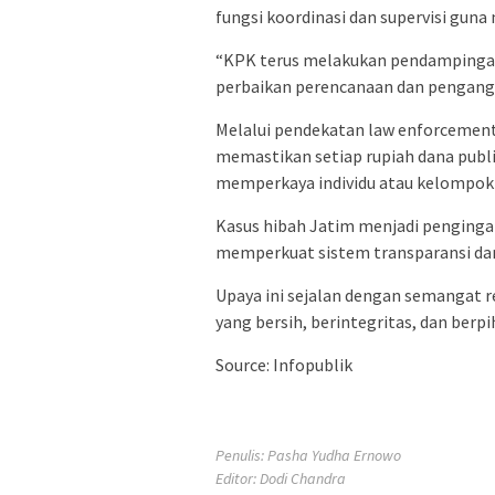
fungsi koordinasi dan supervisi guna
“KPK terus melakukan pendampinga
perbaikan perencanaan dan pengangga
Melalui pendekatan law enforcemen
memastikan setiap rupiah dana publ
memperkaya individu atau kelompok 
Kasus hibah Jatim menjadi penginga
memperkuat sistem transparansi dan
Upaya ini sejalan dengan semangat 
yang bersih, berintegritas, dan berp
Source: Infopublik
Penulis: Pasha Yudha Ernowo
Editor: Dodi Chandra