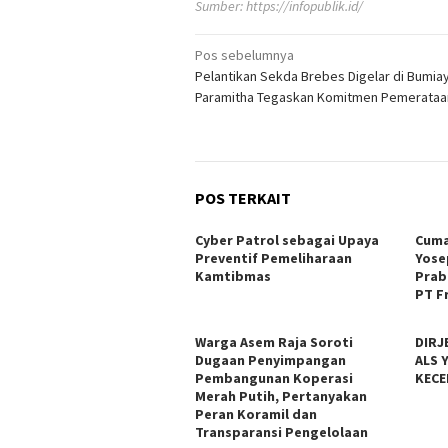
Sumber:
https://infopublik.id/
Navigasi
Pos sebelumnya
Pelantikan Sekda Brebes Digelar di Bumiay
pos
Paramitha Tegaskan Komitmen Pemerataa
POS TERKAIT
Cyber Patrol sebagai Upaya
Cuma
Preventif Pemeliharaan
Yose
Kamtibmas
Prab
PT F
Warga Asem Raja Soroti
DIRJ
Dugaan Penyimpangan
ALS 
Pembangunan Koperasi
KECE
Merah Putih, Pertanyakan
Peran Koramil dan
Transparansi Pengelolaan