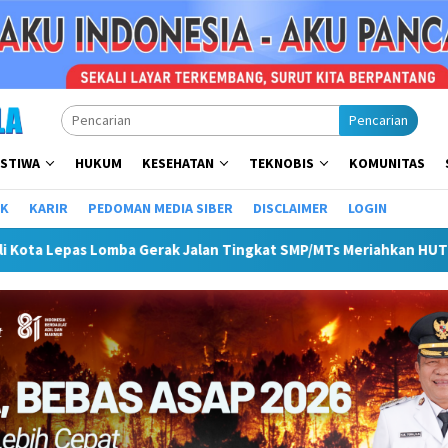
Pencarian
ISTIWA
HUKUM
KESEHATAN
TEKNOBIS
KOMUNITAS
IK
KARIR
PEDOMAN MEDIA SIBER
DISCLAIMER
LOGIN
k Jalan Tingkat SMP/MTs Meriahkan HUT ke-81 RI
Pemkot 