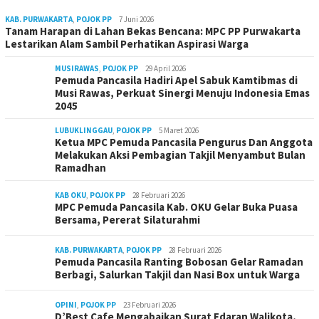
KAB. PURWAKARTA
,
POJOK PP
7 Juni 2026
Tanam Harapan di Lahan Bekas Bencana: MPC PP Purwakarta
Lestarikan Alam Sambil Perhatikan Aspirasi Warga
MUSIRAWAS
,
POJOK PP
29 April 2026
Pemuda Pancasila Hadiri Apel Sabuk Kamtibmas di
Musi Rawas, Perkuat Sinergi Menuju Indonesia Emas
2045
LUBUKLINGGAU
,
POJOK PP
5 Maret 2026
Ketua MPC Pemuda Pancasila Pengurus Dan Anggota
Melakukan Aksi Pembagian Takjil Menyambut Bulan
Ramadhan
KAB OKU
,
POJOK PP
28 Februari 2026
MPC Pemuda Pancasila Kab. OKU Gelar Buka Puasa
Bersama, Pererat Silaturahmi
KAB. PURWAKARTA
,
POJOK PP
28 Februari 2026
Pemuda Pancasila Ranting Bobosan Gelar Ramadan
Berbagi, Salurkan Takjil dan Nasi Box untuk Warga
OPINI
,
POJOK PP
23 Februari 2026
D’Best Cafe Mengabaikan Surat Edaran Walikota,