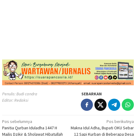
Penulis: Budi candra
SEBARKAN
Editor: Redaksi
Navigasi
Pos sebelumnya
Pos berikutnya
Panitia Qurban Iduladha 1447 H
Makna Idul Adha, Bupati OKU Sebar
pos
Majlis Dzikir & Sholawat Hibatullah
12 Sapi Kurban di Beberapa Desa