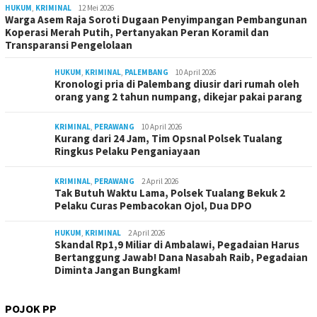
HUKUM
,
KRIMINAL
12 Mei 2026
Warga Asem Raja Soroti Dugaan Penyimpangan Pembangunan
Koperasi Merah Putih, Pertanyakan Peran Koramil dan
Transparansi Pengelolaan
HUKUM
,
KRIMINAL
,
PALEMBANG
10 April 2026
Kronologi pria di Palembang diusir dari rumah oleh
orang yang 2 tahun numpang, dikejar pakai parang
KRIMINAL
,
PERAWANG
10 April 2026
Kurang dari 24 Jam, Tim Opsnal Polsek Tualang
Ringkus Pelaku Penganiayaan
KRIMINAL
,
PERAWANG
2 April 2026
Tak Butuh Waktu Lama, Polsek Tualang Bekuk 2
Pelaku Curas Pembacokan Ojol, Dua DPO
HUKUM
,
KRIMINAL
2 April 2026
Skandal Rp1,9 Miliar di Ambalawi, Pegadaian Harus
Bertanggung Jawab! Dana Nasabah Raib, Pegadaian
Diminta Jangan Bungkam!
POJOK PP