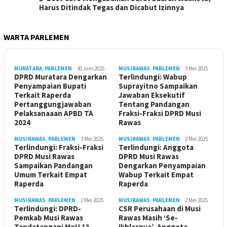
Harus Ditindak Tegas dan Dicabut Izinnya
WARTA PARLEMEN
MURATARA
,
PARLEMEN
30 Juni 2025
MUSIRAWAS
,
PARLEMEN
3 Mei 2025
DPRD Muratara Dengarkan
Terlindungi: Wabup
Penyampaian Bupati
Suprayitno Sampaikan
Terkait Raperda
Jawaban Eksekutif
Pertanggungjawaban
Tentang Pandangan
Pelaksanaaan APBD TA
Fraksi-Fraksi DPRD Musi
2024
Rawas
MUSIRAWAS
,
PARLEMEN
3 Mei 2025
MUSIRAWAS
,
PARLEMEN
2 Mei 2025
Terlindungi: Fraksi-Fraksi
Terlindungi: Anggota
DPRD Musi Rawas
DPRD Musi Rawas
Sampaikan Pandangan
Dengarkan Penyampaian
Umum Terkait Empat
Wabup Terkait Empat
Raperda
Raperda
MUSIRAWAS
,
PARLEMEN
2 Mei 2025
MUSIRAWAS
,
PARLEMEN
2 Mei 2025
Terlindungi: DPRD-
CSR Perusahaan di Musi
Pemkab Musi Rawas
Rawas Masih ‘Se-
Tandatangani MoU 13
Ikhlasnya’, Anggota