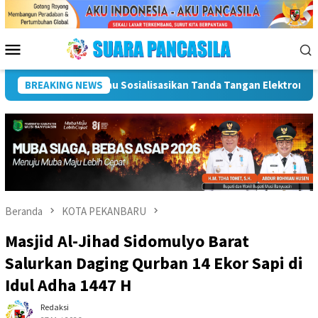
Loncat
ke
konten
Menu
Mobile
ronik Untuk Percepatan SPBE
BREAKING NEWS
Dorong UMKM Naik Kelas, Ra
Beranda
KOTA PEKANBARU
Masjid Al-Jihad Sidomulyo Barat
Salurkan Daging Qurban 14 Ekor Sapi di
Idul Adha 1447 H
Redaksi