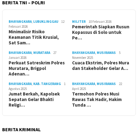
BERITA TNI – POLRI
BHAYANGKARA
,
LUBUKLINGGAU
12
MILITER
10 Februari 2026
Pemerintah Siapkan Rusun
Februari 2026
Minimalisir Risiko
Kopassus di Solo untuk
Keamanan Titik Krusial,
Pe…
Sat Sam…
BHAYANGKARA
,
MURATARA
27
BHAYANGKARA
,
MUSIRAWAS
5
Januari 2026
November 2025
Perkuat Satreskrim Polres
Cuaca Ekstrim, Polres Mura
Muratara, Brigpol
dan Stakeholder Gelar A…
Adenan…
BHAYANGKARA
,
KAB. TANGERANG
1
BHAYANGKARA
,
MUSIRAWAS
22
Agustus 2025
April 2025
Jumat Berkah, Kapolsek
Termohon Polres Musi
Sepatan Gelar Bhakti
Rawas Tak Hadir, Hakim
Religi…
Tunda …
BERITA KRIMINAL