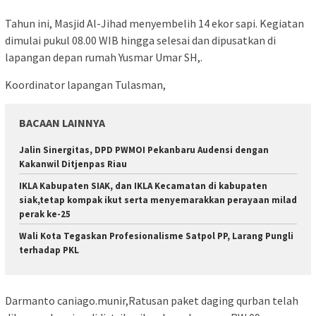
Tahun ini, Masjid Al-Jihad menyembelih 14 ekor sapi. Kegiatan
dimulai pukul 08.00 WIB hingga selesai dan dipusatkan di
lapangan depan rumah Yusmar Umar SH,.
Koordinator lapangan Tulasman,
BACAAN LAINNYA
Jalin Sinergitas, DPD PWMOI Pekanbaru Audensi dengan
Kakanwil Ditjenpas Riau
IKLA Kabupaten SIAK, dan IKLA Kecamatan di kabupaten
siak,tetap kompak ikut serta menyemarakkan perayaan milad
perak ke-25
Wali Kota Tegaskan Profesionalisme Satpol PP, Larang Pungli
terhadap PKL
Darmanto caniago.munir,Ratusan paket daging qurban telah