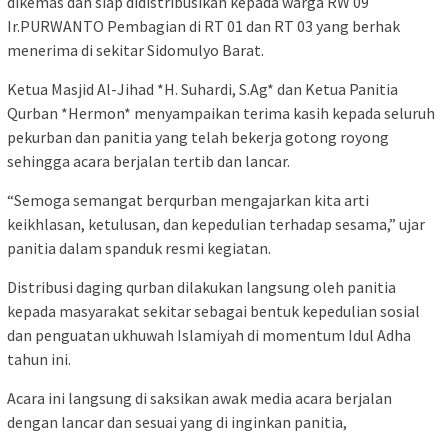
dikemas dan siap didistribusikan kepada warga RW 09
Ir.PURWANTO Pembagian di RT 01 dan RT 03 yang berhak
menerima di sekitar Sidomulyo Barat.
Ketua Masjid Al-Jihad *H. Suhardi, S.Ag* dan Ketua Panitia
Qurban *Hermon* menyampaikan terima kasih kepada seluruh
pekurban dan panitia yang telah bekerja gotong royong
sehingga acara berjalan tertib dan lancar.
“Semoga semangat berqurban mengajarkan kita arti
keikhlasan, ketulusan, dan kepedulian terhadap sesama,” ujar
panitia dalam spanduk resmi kegiatan.
Distribusi daging qurban dilakukan langsung oleh panitia
kepada masyarakat sekitar sebagai bentuk kepedulian sosial
dan penguatan ukhuwah Islamiyah di momentum Idul Adha
tahun ini.
Acara ini langsung di saksikan awak media acara berjalan
dengan lancar dan sesuai yang di inginkan panitia,