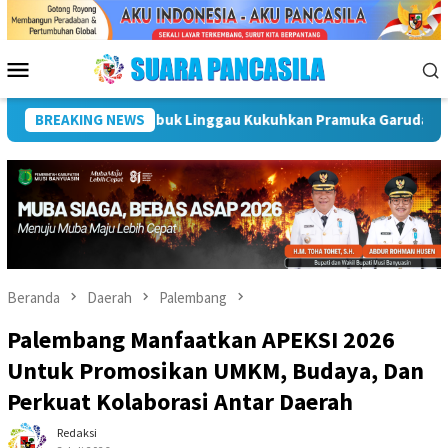
Loncat
ke
konten
Menu
Mobile
e Nasional 2026
BREAKING NEWS
Maling Nekad! 31 Lembar Aluminium Bill
Beranda
Daerah
Palembang
Palembang Manfaatkan APEKSI 2026
Untuk Promosikan UMKM, Budaya, Dan
Perkuat Kolaborasi Antar Daerah
Redaksi