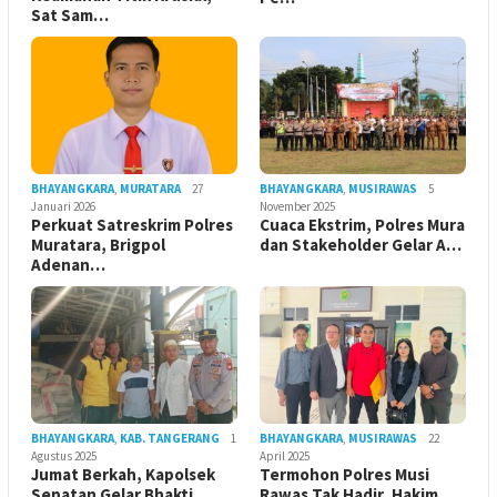
Sat Sam…
BHAYANGKARA
,
MURATARA
27
BHAYANGKARA
,
MUSIRAWAS
5
Januari 2026
November 2025
Perkuat Satreskrim Polres
Cuaca Ekstrim, Polres Mura
Muratara, Brigpol
dan Stakeholder Gelar A…
Adenan…
BHAYANGKARA
,
KAB. TANGERANG
1
BHAYANGKARA
,
MUSIRAWAS
22
Agustus 2025
April 2025
Jumat Berkah, Kapolsek
Termohon Polres Musi
Sepatan Gelar Bhakti
Rawas Tak Hadir, Hakim