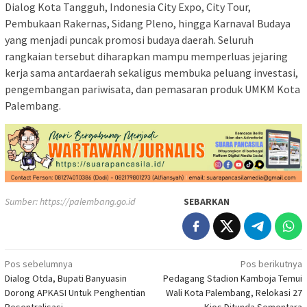
Dialog Kota Tangguh, Indonesia City Expo, City Tour,
Pembukaan Rakernas, Sidang Pleno, hingga Karnaval Budaya
yang menjadi puncak promosi budaya daerah. Seluruh
rangkaian tersebut diharapkan mampu memperluas jejaring
kerja sama antardaerah sekaligus membuka peluang investasi,
pengembangan pariwisata, dan pemasaran produk UMKM Kota
Palembang.
Sumber:
https://palembang.go.id
SEBARKAN
Navigasi
Pos sebelumnya
Pos berikutnya
Dialog Otda, Bupati Banyuasin
Pedagang Stadion Kamboja Temui
pos
Dorong APKASI Untuk Penghentian
Wali Kota Palembang, Relokasi 27