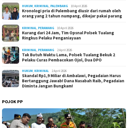
HUKUM
,
KRIMINAL
,
PALEMBANG
10 April 2026
Kronologi pria di Palembang diusir dari rumah oleh
orang yang 2 tahun numpang, dikejar pakai parang
KRIMINAL
,
PERAWANG
10 April 2026
Kurang dari 24 Jam, Tim Opsnal Polsek Tualang
Ringkus Pelaku Penganiayaan
KRIMINAL
,
PERAWANG
2 April 2026
Tak Butuh Waktu Lama, Polsek Tualang Bekuk 2
Pelaku Curas Pembacokan Ojol, Dua DPO
HUKUM
,
KRIMINAL
2 April 2026
Skandal Rp1,9 Miliar di Ambalawi, Pegadaian Harus
Bertanggung Jawab! Dana Nasabah Raib, Pegadaian
Diminta Jangan Bungkam!
POJOK PP