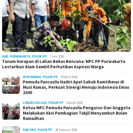
KAB. PURWAKARTA
,
POJOK PP
7 Juni 2026
Tanam Harapan di Lahan Bekas Bencana: MPC PP Purwakarta
Lestarikan Alam Sambil Perhatikan Aspirasi Warga
MUSIRAWAS
,
POJOK PP
29 April 2026
Pemuda Pancasila Hadiri Apel Sabuk Kamtibmas di
Musi Rawas, Perkuat Sinergi Menuju Indonesia Emas
2045
LUBUKLINGGAU
,
POJOK PP
5 Maret 2026
Ketua MPC Pemuda Pancasila Pengurus Dan Anggota
Melakukan Aksi Pembagian Takjil Menyambut Bulan
Ramadhan
KAB OKU
,
POJOK PP
28 Februari 2026