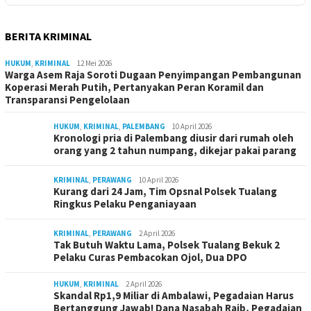
BERITA KRIMINAL
HUKUM
,
KRIMINAL
12 Mei 2026
Warga Asem Raja Soroti Dugaan Penyimpangan Pembangunan
Koperasi Merah Putih, Pertanyakan Peran Koramil dan
Transparansi Pengelolaan
HUKUM
,
KRIMINAL
,
PALEMBANG
10 April 2026
Kronologi pria di Palembang diusir dari rumah oleh
orang yang 2 tahun numpang, dikejar pakai parang
KRIMINAL
,
PERAWANG
10 April 2026
Kurang dari 24 Jam, Tim Opsnal Polsek Tualang
Ringkus Pelaku Penganiayaan
KRIMINAL
,
PERAWANG
2 April 2026
Tak Butuh Waktu Lama, Polsek Tualang Bekuk 2
Pelaku Curas Pembacokan Ojol, Dua DPO
HUKUM
,
KRIMINAL
2 April 2026
Skandal Rp1,9 Miliar di Ambalawi, Pegadaian Harus
Bertanggung Jawab! Dana Nasabah Raib, Pegadaian