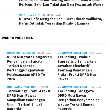
Berbagi, Salurkan Takjil dan Nasi Box untuk Warga
OPINI
,
POJOK PP
23 Februari 2026
D’Best Cafe Mengabaikan Surat Edaran Walikota,
Harus Ditindak Tegas dan Dicabut Izinnya
WARTA PARLEMEN
MURATARA
,
PARLEMEN
30 Juni 2025
MUSIRAWAS
,
PARLEMEN
3 Mei 2025
DPRD Muratara Dengarkan
Terlindungi: Wabup
Penyampaian Bupati
Suprayitno Sampaikan
Terkait Raperda
Jawaban Eksekutif
Pertanggungjawaban
Tentang Pandangan
Pelaksanaaan APBD TA
Fraksi-Fraksi DPRD Musi
2024
Rawas
MUSIRAWAS
,
PARLEMEN
3 Mei 2025
MUSIRAWAS
,
PARLEMEN
2 Mei 2025
Terlindungi: Fraksi-Fraksi
Terlindungi: Anggota
DPRD Musi Rawas
DPRD Musi Rawas
Sampaikan Pandangan
Dengarkan Penyampaian
Umum Terkait Empat
Wabup Terkait Empat
Raperda
Raperda