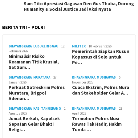
Sam Tito Apresiasi Gagasan Den Gus Thuba, Dorong
Humanity & Social Justice Jadi Aksi Nyata
BERITA TNI – POLRI
BHAYANGKARA
,
LUBUKLINGGAU
12
MILITER
10 Februari 2026
Pemerintah Siapkan Rusun
Februari 2026
Minimalisir Risiko
Kopassus di Solo untuk
Keamanan Titik Krusial,
Pe…
Sat Sam…
BHAYANGKARA
,
MURATARA
27
BHAYANGKARA
,
MUSIRAWAS
5
Januari 2026
November 2025
Perkuat Satreskrim Polres
Cuaca Ekstrim, Polres Mura
Muratara, Brigpol
dan Stakeholder Gelar A…
Adenan…
BHAYANGKARA
,
KAB. TANGERANG
1
BHAYANGKARA
,
MUSIRAWAS
22
Agustus 2025
April 2025
Jumat Berkah, Kapolsek
Termohon Polres Musi
Sepatan Gelar Bhakti
Rawas Tak Hadir, Hakim
Religi…
Tunda …