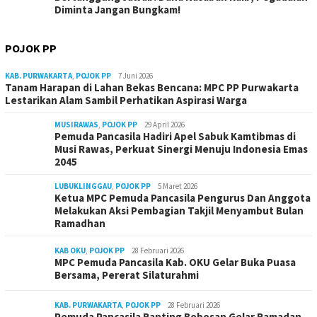
Diminta Jangan Bungkam!
POJOK PP
KAB. PURWAKARTA
,
POJOK PP
7 Juni 2026
Tanam Harapan di Lahan Bekas Bencana: MPC PP Purwakarta
Lestarikan Alam Sambil Perhatikan Aspirasi Warga
MUSIRAWAS
,
POJOK PP
29 April 2026
Pemuda Pancasila Hadiri Apel Sabuk Kamtibmas di
Musi Rawas, Perkuat Sinergi Menuju Indonesia Emas
2045
LUBUKLINGGAU
,
POJOK PP
5 Maret 2026
Ketua MPC Pemuda Pancasila Pengurus Dan Anggota
Melakukan Aksi Pembagian Takjil Menyambut Bulan
Ramadhan
KAB OKU
,
POJOK PP
28 Februari 2026
MPC Pemuda Pancasila Kab. OKU Gelar Buka Puasa
Bersama, Pererat Silaturahmi
KAB. PURWAKARTA
,
POJOK PP
28 Februari 2026
Pemuda Pancasila Ranting Bobosan Gelar Ramadan