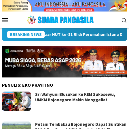
Loncat
ke
konten
Menu
Mobile
zar HUT ke-81 RI di Perumahan Istana Dieng Malang
BREAKING NEWS
Wali
PENULIS:
EKO PRAYITNO
Sri Wahyuni Blusukan ke KEM Sukosewu,
UMKM Bojonegoro Makin Menggeliat
Petani Tembakau Bojonegoro Dapat Suntikan