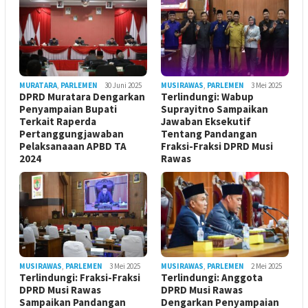
MURATARA
,
PARLEMEN
30 Juni 2025
MUSIRAWAS
,
PARLEMEN
3 Mei 2025
DPRD Muratara Dengarkan
Terlindungi: Wabup
Penyampaian Bupati
Suprayitno Sampaikan
Terkait Raperda
Jawaban Eksekutif
Pertanggungjawaban
Tentang Pandangan
Pelaksanaaan APBD TA
Fraksi-Fraksi DPRD Musi
2024
Rawas
MUSIRAWAS
,
PARLEMEN
3 Mei 2025
MUSIRAWAS
,
PARLEMEN
2 Mei 2025
Terlindungi: Fraksi-Fraksi
Terlindungi: Anggota
DPRD Musi Rawas
DPRD Musi Rawas
Sampaikan Pandangan
Dengarkan Penyampaian