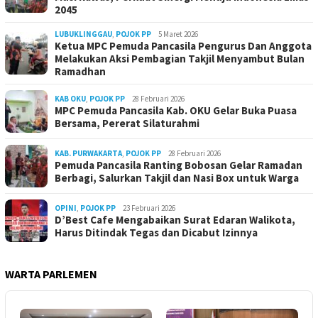
2045
LUBUKLINGGAU
,
POJOK PP
5 Maret 2026
Ketua MPC Pemuda Pancasila Pengurus Dan Anggota
Melakukan Aksi Pembagian Takjil Menyambut Bulan
Ramadhan
KAB OKU
,
POJOK PP
28 Februari 2026
MPC Pemuda Pancasila Kab. OKU Gelar Buka Puasa
Bersama, Pererat Silaturahmi
KAB. PURWAKARTA
,
POJOK PP
28 Februari 2026
Pemuda Pancasila Ranting Bobosan Gelar Ramadan
Berbagi, Salurkan Takjil dan Nasi Box untuk Warga
OPINI
,
POJOK PP
23 Februari 2026
D’Best Cafe Mengabaikan Surat Edaran Walikota,
Harus Ditindak Tegas dan Dicabut Izinnya
WARTA PARLEMEN