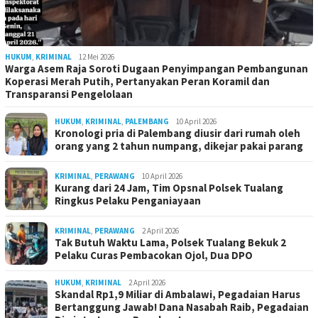
HUKUM
,
KRIMINAL
12 Mei 2026
Warga Asem Raja Soroti Dugaan Penyimpangan Pembangunan
Koperasi Merah Putih, Pertanyakan Peran Koramil dan
Transparansi Pengelolaan
HUKUM
,
KRIMINAL
,
PALEMBANG
10 April 2026
Kronologi pria di Palembang diusir dari rumah oleh
orang yang 2 tahun numpang, dikejar pakai parang
KRIMINAL
,
PERAWANG
10 April 2026
Kurang dari 24 Jam, Tim Opsnal Polsek Tualang
Ringkus Pelaku Penganiayaan
KRIMINAL
,
PERAWANG
2 April 2026
Tak Butuh Waktu Lama, Polsek Tualang Bekuk 2
Pelaku Curas Pembacokan Ojol, Dua DPO
HUKUM
,
KRIMINAL
2 April 2026
Skandal Rp1,9 Miliar di Ambalawi, Pegadaian Harus
Bertanggung Jawab! Dana Nasabah Raib, Pegadaian