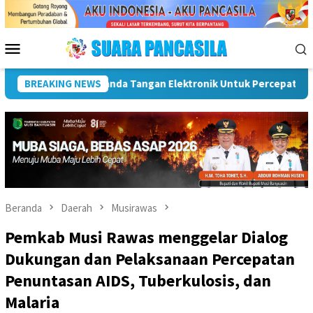
Loncat
ke
konten
Menu
Mobile
Dorong UMKM Naik Kelas, Ratu Dewa Tekankan Pentingnya AI Di Er
BREAKING NEWS
Beranda
Daerah
Musirawas
Pemkab Musi Rawas menggelar Dialog
Dukungan dan Pelaksanaan Percepatan
Penuntasan AIDS, Tuberkulosis, dan
Malaria