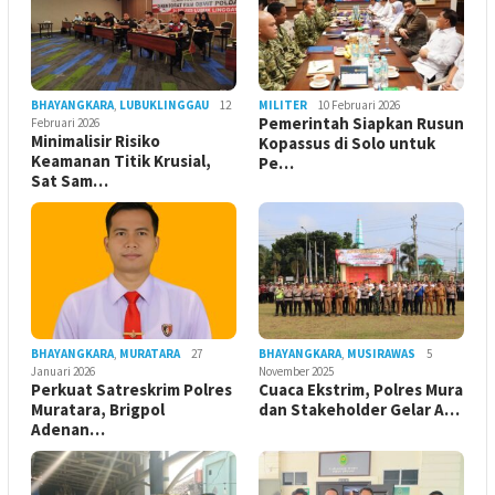
BHAYANGKARA
,
LUBUKLINGGAU
12
MILITER
10 Februari 2026
Pemerintah Siapkan Rusun
Februari 2026
Minimalisir Risiko
Kopassus di Solo untuk
Keamanan Titik Krusial,
Pe…
Sat Sam…
BHAYANGKARA
,
MURATARA
27
BHAYANGKARA
,
MUSIRAWAS
5
Januari 2026
November 2025
Perkuat Satreskrim Polres
Cuaca Ekstrim, Polres Mura
Muratara, Brigpol
dan Stakeholder Gelar A…
Adenan…