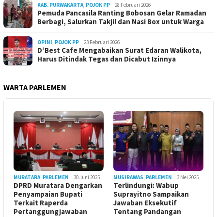
KAB. PURWAKARTA
,
POJOK PP
28 Februari 2026
Pemuda Pancasila Ranting Bobosan Gelar Ramadan
Berbagi, Salurkan Takjil dan Nasi Box untuk Warga
OPINI
,
POJOK PP
23 Februari 2026
D’Best Cafe Mengabaikan Surat Edaran Walikota,
Harus Ditindak Tegas dan Dicabut Izinnya
WARTA PARLEMEN
MURATARA
,
PARLEMEN
30 Juni 2025
MUSIRAWAS
,
PARLEMEN
3 Mei 2025
DPRD Muratara Dengarkan
Terlindungi: Wabup
Penyampaian Bupati
Suprayitno Sampaikan
Terkait Raperda
Jawaban Eksekutif
Pertanggungjawaban
Tentang Pandangan