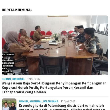
BERITA KRIMINAL
HUKUM
,
KRIMINAL
12 Mei 2026
Warga Asem Raja Soroti Dugaan Penyimpangan Pembangunan
Koperasi Merah Putih, Pertanyakan Peran Koramil dan
Transparansi Pengelolaan
HUKUM
,
KRIMINAL
,
PALEMBANG
10 April 2026
Kronologi pria di Palembang diusir dari rumah oleh
orang yang 2 tahun numpang, dikejar pakai parang