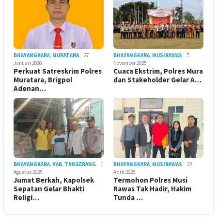
BHAYANGKARA
,
MURATARA
27
BHAYANGKARA
,
MUSIRAWAS
5
Januari 2026
November 2025
Perkuat Satreskrim Polres
Cuaca Ekstrim, Polres Mura
Muratara, Brigpol
dan Stakeholder Gelar A…
Adenan…
BHAYANGKARA
,
KAB. TANGERANG
1
BHAYANGKARA
,
MUSIRAWAS
22
Agustus 2025
April 2025
Jumat Berkah, Kapolsek
Termohon Polres Musi
Sepatan Gelar Bhakti
Rawas Tak Hadir, Hakim
Religi…
Tunda …