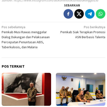
Sumber:
https://www.instagram.com/diskominfotiksanlubuklinggau.id
SEBARKAN
Navigasi
Pos sebelumnya
Pos berikutnya
Pemkab Musi Rawas menggelar
Pemkab Siak Terapkan Promosi
pos
Dialog Dukungan dan Pelaksanaan
ASN Berbasis Talenta
Percepatan Penuntasan AIDS,
Tuberkulosis, dan Malaria
POS TERKAIT