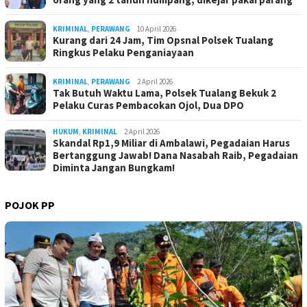
KRIMINAL
,
PERAWANG
10 April 2026
Kurang dari 24 Jam, Tim Opsnal Polsek Tualang
Ringkus Pelaku Penganiayaan
KRIMINAL
,
PERAWANG
2 April 2026
Tak Butuh Waktu Lama, Polsek Tualang Bekuk 2
Pelaku Curas Pembacokan Ojol, Dua DPO
HUKUM
,
KRIMINAL
2 April 2026
Skandal Rp1,9 Miliar di Ambalawi, Pegadaian Harus
Bertanggung Jawab! Dana Nasabah Raib, Pegadaian
Diminta Jangan Bungkam!
POJOK PP