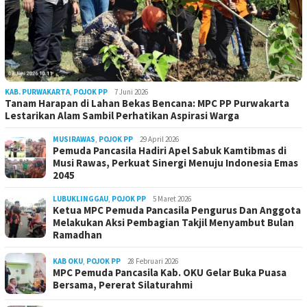
KAB. PURWAKARTA
,
POJOK PP
7 Juni 2026
Tanam Harapan di Lahan Bekas Bencana: MPC PP Purwakarta
Lestarikan Alam Sambil Perhatikan Aspirasi Warga
MUSIRAWAS
,
POJOK PP
29 April 2026
Pemuda Pancasila Hadiri Apel Sabuk Kamtibmas di
Musi Rawas, Perkuat Sinergi Menuju Indonesia Emas
2045
LUBUKLINGGAU
,
POJOK PP
5 Maret 2026
Ketua MPC Pemuda Pancasila Pengurus Dan Anggota
Melakukan Aksi Pembagian Takjil Menyambut Bulan
Ramadhan
KAB OKU
,
POJOK PP
28 Februari 2026
MPC Pemuda Pancasila Kab. OKU Gelar Buka Puasa
Bersama, Pererat Silaturahmi