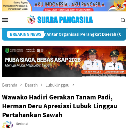
Loncat
ke
konten
Menu
Mobile
BREAKING NEWS
Puncak Peringatan IPeKB Ke-19, Plt Bupati Rejang Lebon
Beranda
Daerah
Lubuklinggau
Wawako Hadiri Gerakan Tanam Padi,
Herman Deru Apresiasi Lubuk Linggau
Pertahankan Sawah
Redaksi