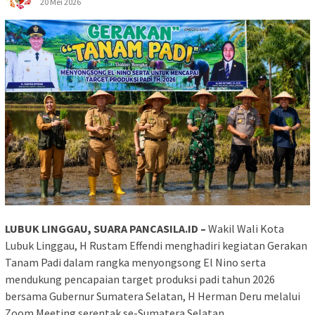
20 Mei 2026
LUBUK LINGGAU, SUARA PANCASILA.ID –
Wakil Wali Kota
Lubuk Linggau, H Rustam Effendi menghadiri kegiatan Gerakan
Tanam Padi dalam rangka menyongsong El Nino serta
mendukung pencapaian target produksi padi tahun 2026
bersama Gubernur Sumatera Selatan, H Herman Deru melalui
Zoom Meeting serentak se-Sumatera Selatan.