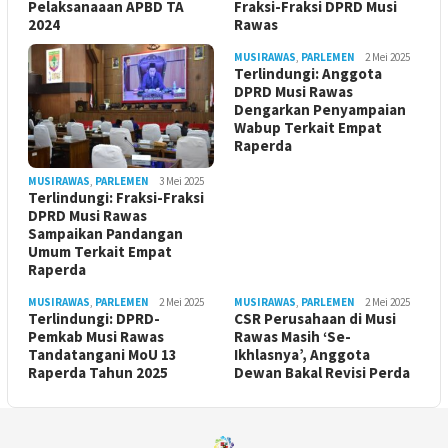
Pelaksanaaan APBD TA
Fraksi-Fraksi DPRD Musi
2024
Rawas
MUSIRAWAS
,
PARLEMEN
2 Mei 2025
Terlindungi: Anggota
DPRD Musi Rawas
Dengarkan Penyampaian
Wabup Terkait Empat
Raperda
MUSIRAWAS
,
PARLEMEN
3 Mei 2025
Terlindungi: Fraksi-Fraksi
DPRD Musi Rawas
Sampaikan Pandangan
Umum Terkait Empat
Raperda
MUSIRAWAS
,
PARLEMEN
2 Mei 2025
MUSIRAWAS
,
PARLEMEN
2 Mei 2025
Terlindungi: DPRD-
CSR Perusahaan di Musi
Pemkab Musi Rawas
Rawas Masih ‘Se-
Tandatangani MoU 13
Ikhlasnya’, Anggota
Raperda Tahun 2025
Dewan Bakal Revisi Perda ‎