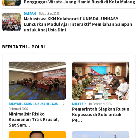
Penggagas Wisata Juang Hamid Rusdi di Kota Malang
DAERAH
5 Agustus 2026
Mahasiswa KKN Kolaboratif UNISDA–UNHASY
Luncurkan Modul Ajar Interaktif Pemilahan Sampah
untuk Anaj Usia Dini
BERITA TNI – POLRI
BHAYANGKARA
,
LUBUKLINGGAU
12
MILITER
10 Februari 2026
Pemerintah Siapkan Rusun
Februari 2026
Minimalisir Risiko
Kopassus di Solo untuk
Keamanan Titik Krusial,
Pe…
Sat Sam…