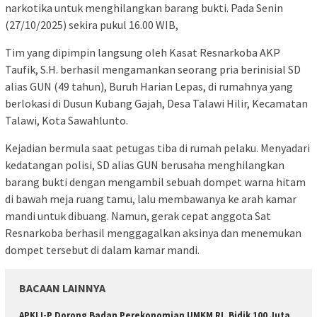
narkotika untuk menghilangkan barang bukti. Pada Senin
(27/10/2025) sekira pukul 16.00 WIB,
Tim yang dipimpin langsung oleh Kasat Resnarkoba AKP
Taufik, S.H. berhasil mengamankan seorang pria berinisial SD
alias GUN (49 tahun), Buruh Harian Lepas, di rumahnya yang
berlokasi di Dusun Kubang Gajah, Desa Talawi Hilir, Kecamatan
Talawi, Kota Sawahlunto.
Kejadian bermula saat petugas tiba di rumah pelaku. Menyadari
kedatangan polisi, SD alias GUN berusaha menghilangkan
barang bukti dengan mengambil sebuah dompet warna hitam
di bawah meja ruang tamu, lalu membawanya ke arah kamar
mandi untuk dibuang. Namun, gerak cepat anggota Sat
Resnarkoba berhasil menggagalkan aksinya dan menemukan
dompet tersebut di dalam kamar mandi.
BACAAN LAINNYA
APKLI-P Dorong Badan Perekonomian UMKM RI, Bidik 100 Juta