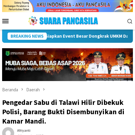
Loncat
ke
konten
Menu
Mobile
Plt Bupati Hendri Dukung Percepatan Penyaluran DAK Fisik
BREAKING NEWS
Beranda
Daerah
Pengedar Sabu di Talawi Hilir Dibekuk
Polisi, Barang Bukti Disembunyikan di
Kamar Mandi.
Afriyanti