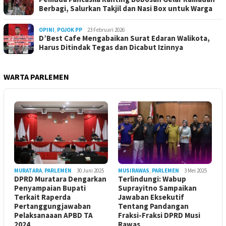
Berbagi, Salurkan Takjil dan Nasi Box untuk Warga
OPINI
,
POJOK PP
23 Februari 2026
D’Best Cafe Mengabaikan Surat Edaran Walikota,
Harus Ditindak Tegas dan Dicabut Izinnya
WARTA PARLEMEN
MURATARA
,
PARLEMEN
30 Juni 2025
MUSIRAWAS
,
PARLEMEN
3 Mei 2025
DPRD Muratara Dengarkan
Terlindungi: Wabup
Penyampaian Bupati
Suprayitno Sampaikan
Terkait Raperda
Jawaban Eksekutif
Pertanggungjawaban
Tentang Pandangan
Pelaksanaaan APBD TA
Fraksi-Fraksi DPRD Musi
2024
Rawas