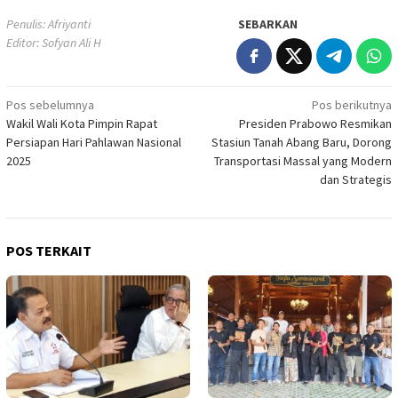
Penulis: Afriyanti
SEBARKAN
Editor: Sofyan Ali H
Navigasi
Pos sebelumnya
Pos berikutnya
Wakil Wali Kota Pimpin Rapat
Presiden Prabowo Resmikan
pos
Persiapan Hari Pahlawan Nasional
Stasiun Tanah Abang Baru, Dorong
2025
Transportasi Massal yang Modern
dan Strategis
POS TERKAIT