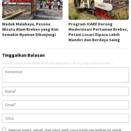
Waduk Malahayu, Pesona
Program ICARE Dorong
Wisata Alam Brebes yang Kini
Modernisasi Pertanian Brebes,
Semakin Nyaman Dikunjungi
Petani Losari Dipacu Lebih
Mandiri dan Berdaya Saing
Tinggalkan Balasan
Alamat email Anda tidak akan dipublikasikan.
Ruas yang wajib ditandai
*
Simpan nama, email, dan situs web saya pada peramban ini untuk