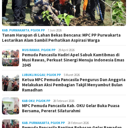
KAB. PURWAKARTA
,
POJOK PP
7 Juni 2026
Tanam Harapan di Lahan Bekas Bencana: MPC PP Purwakarta
Lestarikan Alam Sambil Perhatikan Aspirasi Warga
MUSIRAWAS
,
POJOK PP
29 April 2026
Pemuda Pancasila Hadiri Apel Sabuk Kamtibmas di
Musi Rawas, Perkuat Sinergi Menuju Indonesia Emas
2045
LUBUKLINGGAU
,
POJOK PP
5 Maret 2026
Ketua MPC Pemuda Pancasila Pengurus Dan Anggota
Melakukan Aksi Pembagian Takjil Menyambut Bulan
Ramadhan
KAB OKU
,
POJOK PP
28 Februari 2026
MPC Pemuda Pancasila Kab. OKU Gelar Buka Puasa
Bersama, Pererat Silaturahmi
KAB. PURWAKARTA
,
POJOK PP
28 Februari 2026
Pemuda Pancasila Ranting Bobosan Gelar Ramadan