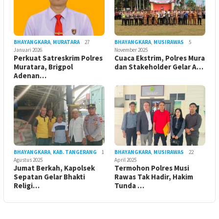
BHAYANGKARA
,
MURATARA
27
BHAYANGKARA
,
MUSIRAWAS
5
Januari 2026
November 2025
Perkuat Satreskrim Polres
Cuaca Ekstrim, Polres Mura
Muratara, Brigpol
dan Stakeholder Gelar A…
Adenan…
BHAYANGKARA
,
KAB. TANGERANG
1
BHAYANGKARA
,
MUSIRAWAS
22
Agustus 2025
April 2025
Jumat Berkah, Kapolsek
Termohon Polres Musi
Sepatan Gelar Bhakti
Rawas Tak Hadir, Hakim
Religi…
Tunda …