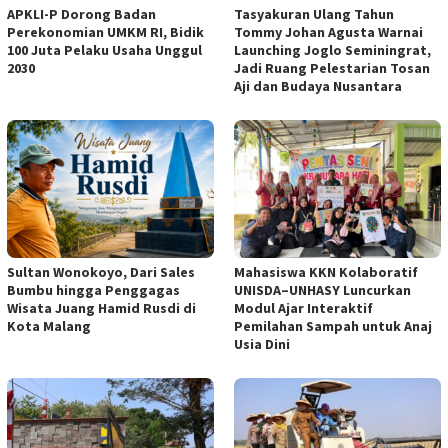
APKLI-P Dorong Badan
Tasyakuran Ulang Tahun
Perekonomian UMKM RI, Bidik
Tommy Johan Agusta Warnai
100 Juta Pelaku Usaha Unggul
Launching Joglo Seminingrat,
2030
Jadi Ruang Pelestarian Tosan
Aji dan Budaya Nusantara
Sultan Wonokoyo, Dari Sales
Mahasiswa KKN Kolaboratif
Bumbu hingga Penggagas
UNISDA–UNHASY Luncurkan
Wisata Juang Hamid Rusdi di
Modul Ajar Interaktif
Kota Malang
Pemilahan Sampah untuk Anaj
Usia Dini