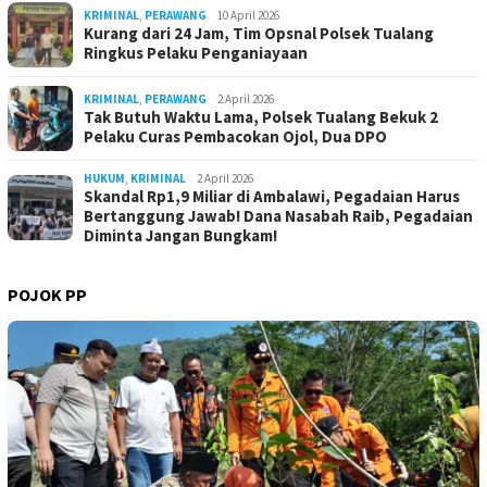
KRIMINAL
,
PERAWANG
10 April 2026
Kurang dari 24 Jam, Tim Opsnal Polsek Tualang
Ringkus Pelaku Penganiayaan
KRIMINAL
,
PERAWANG
2 April 2026
Tak Butuh Waktu Lama, Polsek Tualang Bekuk 2
Pelaku Curas Pembacokan Ojol, Dua DPO
HUKUM
,
KRIMINAL
2 April 2026
Skandal Rp1,9 Miliar di Ambalawi, Pegadaian Harus
Bertanggung Jawab! Dana Nasabah Raib, Pegadaian
Diminta Jangan Bungkam!
POJOK PP